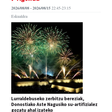
2026/08/08 - 2026/08/15
22:45-23:15
Eskualdea
Lurraldebuseko zerbitzu bereziak,
Donostiako Aste Nagusiko su-artifizialez
gozatu ahal izateko