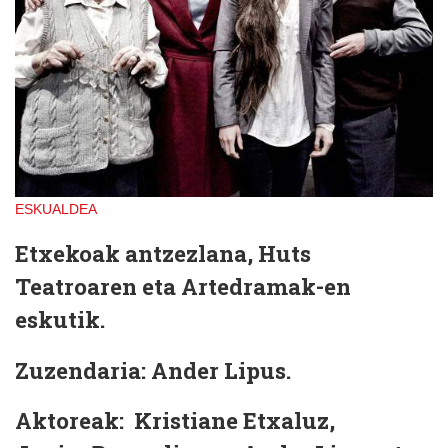
ESKUALDEA
Etxekoak antzezlana, Huts
Teatroaren eta Artedramak-en
eskutik.
Zuzendaria: Ander Lipus.
Aktoreak: Kristiane Etxaluz,