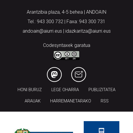
Arantzibia plaza, 4-5 behea | ANDOAIN
Tel.: 943 300 732 | Faxa: 943 300 731
andoain@aiurri.eus | idazkaritza@aiurri.eus
Codesyntaxek garatua
HONI BURUZ
LEGE OHARRA
PUBLIZITATEA
ARAUAK
HARREMANETARAKO
RSS