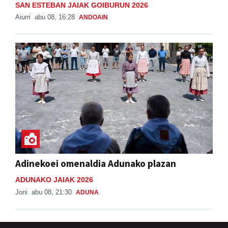
SAN ESTEBAN JAIAK GOIBURUN 2026
Aiurri
abu 08, 16:28
ANDOAIN
Adinekoei omenaldia Adunako plazan
ADUNAKO JAIAK 2026
Joni
abu 08, 21:30
ADUNA