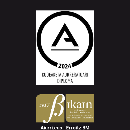
Aiurri.eus - Erroitz BM