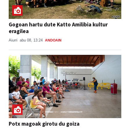
Gogoan hartu dute Katto Amilibia kultur
eragilea
Aiurri
abu 08, 13:24
ANDOAIN
Potx magoak girotu du goiza