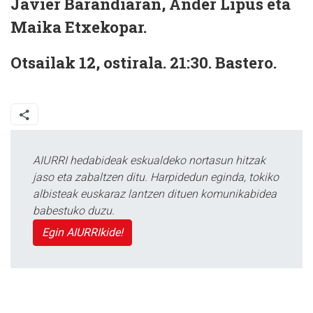
Javier Barandiaran, Ander Lipus eta
Maika Etxekopar.
Otsailak 12, ostirala. 21:30. Bastero.
AIURRI hedabideak eskualdeko nortasun hitzak
jaso eta zabaltzen ditu. Harpidedun eginda, tokiko
albisteak euskaraz lantzen dituen komunikabidea
babestuko duzu.
Egin AIURRIkide!