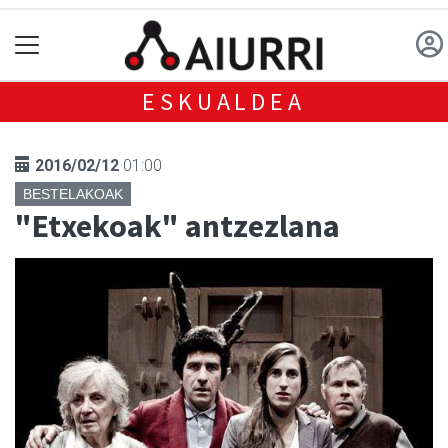
ESKUALDEA
2016/02/12
01:00
BESTELAKOAK
"Etxekoak" antzezlana