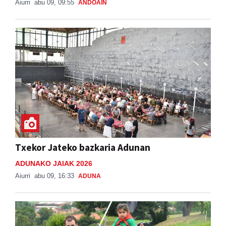
Aiurri
abu 09, 09:55
ANDOAIN
Txekor Jateko bazkaria Adunan
ADUNAKO JAIAK 2026
Aiurri
abu 09, 16:33
ADUNA