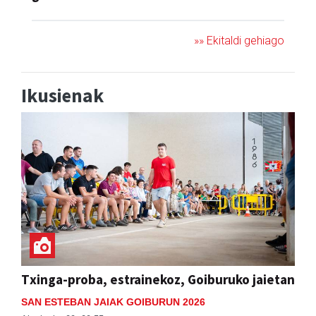
»» Ekitaldi gehiago
Ikusienak
Txinga-proba, estrainekoz, Goiburuko jaietan
SAN ESTEBAN JAIAK GOIBURUN 2026