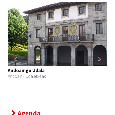
Previous
Next
Aita Larramendi Ikastola
Andoain
- Hezkuntza
Agenda