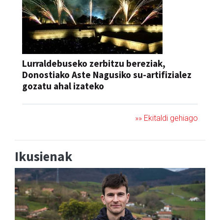
Lurraldebuseko zerbitzu bereziak,
Donostiako Aste Nagusiko su-artifizialez
gozatu ahal izateko
»» Ekitaldi gehiago
Ikusienak