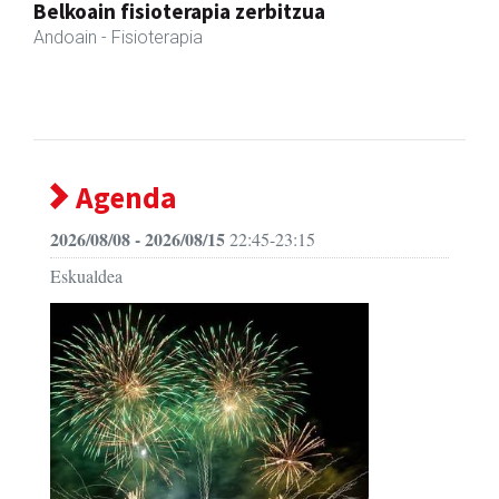
Urrats inprimategia
Andoain
- Inprimategiak
Agenda
2026/08/08 - 2026/08/15
22:45-23:15
Eskualdea