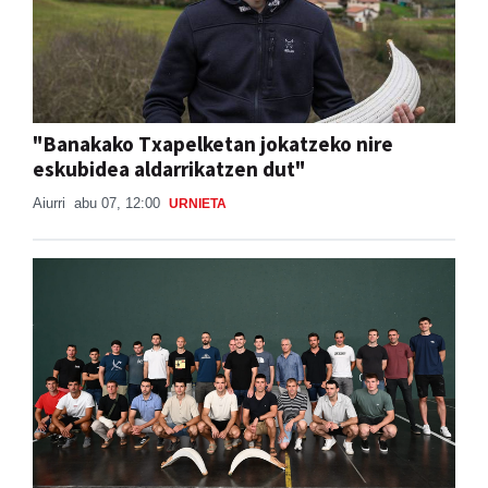
"Banakako Txapelketan jokatzeko nire
eskubidea aldarrikatzen dut"
Aiurri
abu 07, 12:00
URNIETA