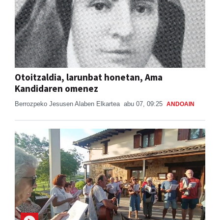
Otoitzaldia, larunbat honetan, Ama
Kandidaren omenez
Berrozpeko Jesusen Alaben Elkartea
abu 07, 09:25
ANDOAIN