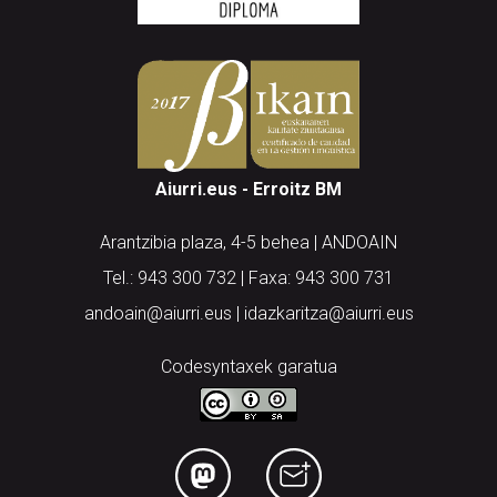
Aiurri.eus - Erroitz BM
Arantzibia plaza, 4-5 behea | ANDOAIN
Tel.: 943 300 732 | Faxa: 943 300 731
andoain@aiurri.eus | idazkaritza@aiurri.eus
Codesyntaxek garatua