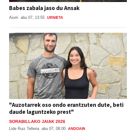
Babes zabala jaso du Ansak
Aiurri
abu 07, 13:55
URNIETA
"Auzotarrek oso ondo erantzuten dute, beti
daude laguntzeko prest"
SORABILLAKO JAIAK 2026
Lide Ruiz Telleria
abu 07, 08:00
ANDOAIN