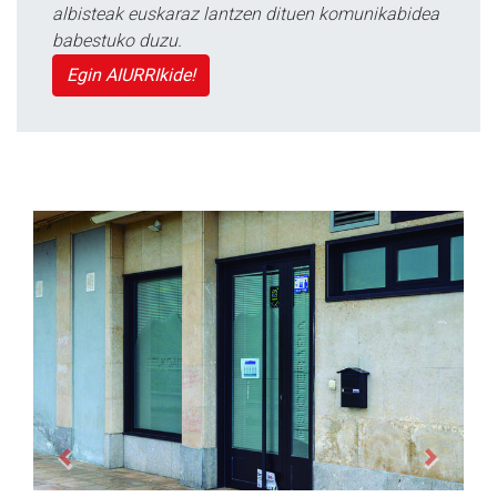
albisteak euskaraz lantzen dituen komunikabidea
babestuko duzu.
Egin AIURRIkide!
Previous
Next