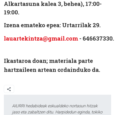
Alkartasuna kalea 3, behea), 17:00-
19:00.
Izena emateko epea: Urtarrilak 29.
lauartekintza@gmail.com
-
646637330.
Ikastaroa doan; materiala parte
hartzaileen artean ordainduko da.
AIURRI hedabideak eskualdeko nortasun hitzak
jaso eta zabaltzen ditu. Harpidedun eginda, tokiko