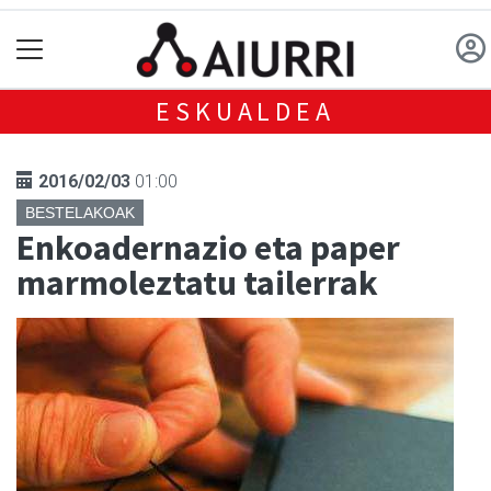
ESKUALDEA
2016/02/03
01:00
BESTELAKOAK
Enkoadernazio eta paper
marmoleztatu tailerrak