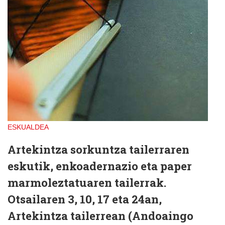
ESKUALDEA
Artekintza sorkuntza tailerraren
eskutik, enkoadernazio eta paper
marmoleztatuaren tailerrak.
Otsailaren 3, 10, 17 eta 24an,
Artekintza tailerrean (Andoaingo