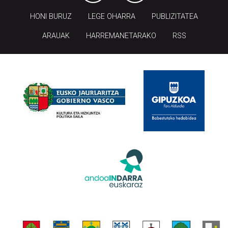
HONI BURUZ
LEGE OHARRA
PUBLIZITATEA
ARAUAK
HARREMANETARAKO
RSS