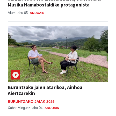
Aiurri
abu 05
ANDOAIN
Buruntzako jaien atarikoa, Ainhoa
Aiertzarekin
BURUNTZAKO JAIAK 2026
Xabat Minguez
abu 04
ANDOAIN