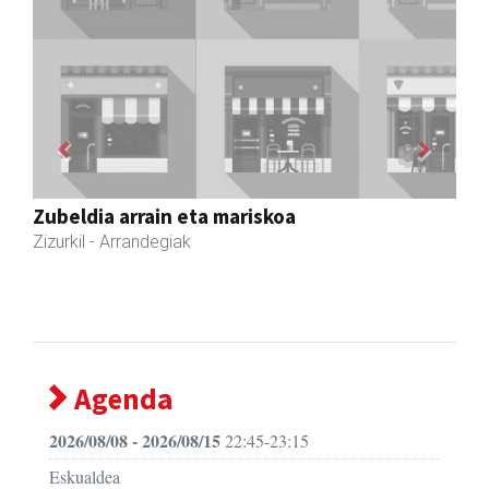
Previous
Next
Eizmendi anaiak
Amasa-Villabona
- Armategia
Agenda
2026/08/08 - 2026/08/15
22:45-23:15
Eskualdea