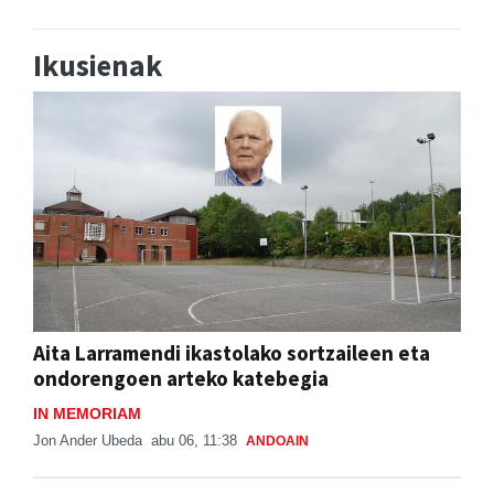
Ikusienak
Aita Larramendi ikastolako sortzaileen eta
ondorengoen arteko katebegia
IN MEMORIAM
Jon Ander Ubeda
abu 06, 11:38
ANDOAIN