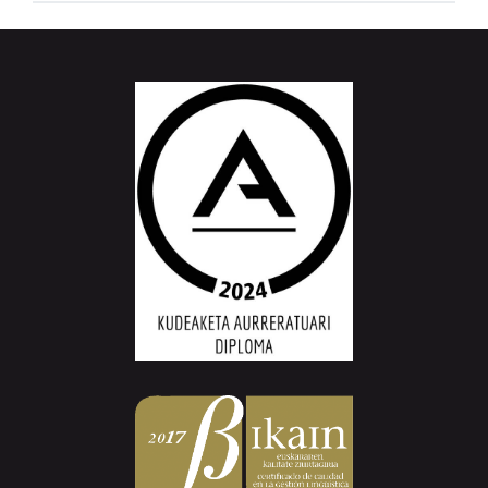
Aiurri.eus - Erroitz BM