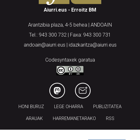
Arantzibia plaza, 4-5 behea | ANDOAIN
Tel.: 943 300 732 | Faxa: 943 300 731
andoain@aiurri.eus | idazkaritza@aiurri.eus
Codesyntaxek garatua
HONI BURUZ
LEGE OHARRA
PUBLIZITATEA
ARAUAK
HARREMANETARAKO
RSS