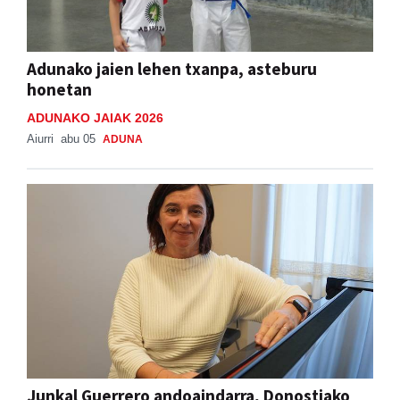
Adunako jaien lehen txanpa, asteburu
honetan
ADUNAKO JAIAK 2026
Aiurri
abu 05
ADUNA
Junkal Guerrero andoaindarra, Donostiako
Musika Hamabostaldiko protagonista