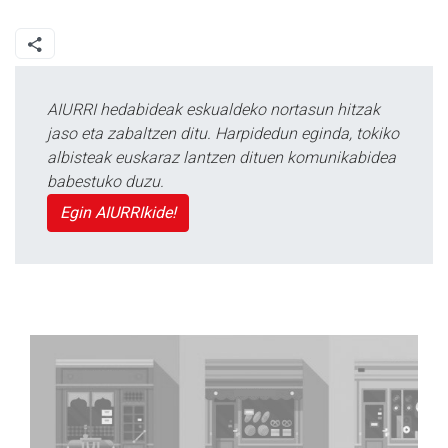
AIURRI hedabideak eskualdeko nortasun hitzak
jaso eta zabaltzen ditu. Harpidedun eginda, tokiko
albisteak euskaraz lantzen dituen komunikabidea
babestuko duzu.
Egin AIURRIkide!