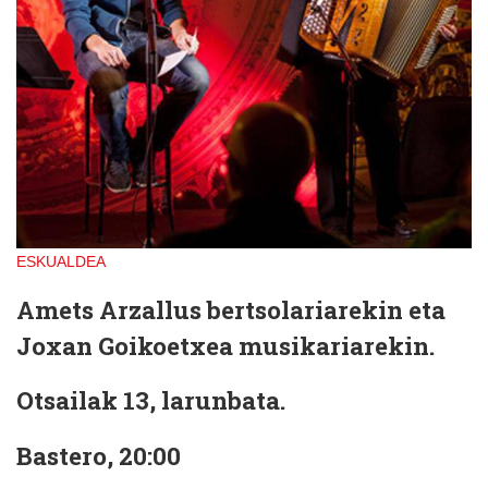
ESKUALDEA
Amets Arzallus bertsolariarekin eta
Joxan Goikoetxea musikariarekin.
Otsailak 13, larunbata.
Bastero, 20:00