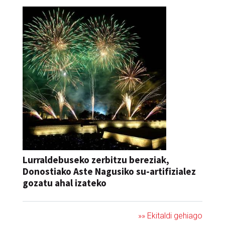
Lurraldebuseko zerbitzu bereziak,
Donostiako Aste Nagusiko su-artifizialez
gozatu ahal izateko
»» Ekitaldi gehiago