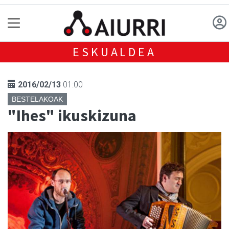
ESKUALDEA
2016/02/13
01:00
BESTELAKOAK
"Ihes" ikuskizuna