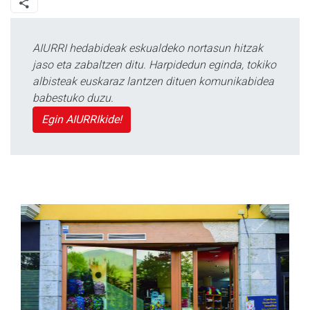
AIURRI hedabideak eskualdeko nortasun hitzak
jaso eta zabaltzen ditu. Harpidedun eginda, tokiko
albisteak euskaraz lantzen dituen komunikabidea
babestuko duzu.
Egin AIURRIkide!