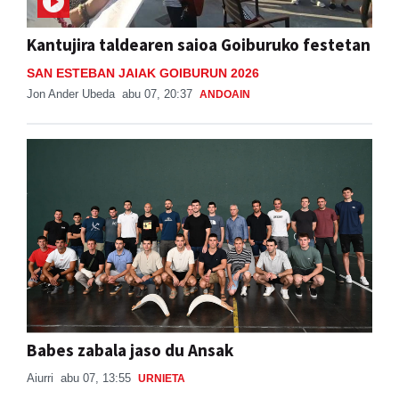
Kantujira taldearen saioa Goiburuko festetan
SAN ESTEBAN JAIAK GOIBURUN 2026
Jon Ander Ubeda
abu 07, 20:37
ANDOAIN
Babes zabala jaso du Ansak
Aiurri
abu 07, 13:55
URNIETA