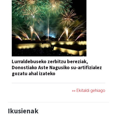
Lurraldebuseko zerbitzu bereziak,
Donostiako Aste Nagusiko su-artifizialez
gozatu ahal izateko
»» Ekitaldi gehiago
Ikusienak