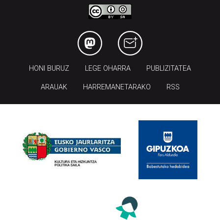
HONI BURUZ
LEGE OHARRA
PUBLIZITATEA
ARAUAK
HARREMANETARAKO
RSS