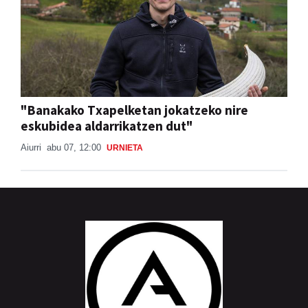
"Banakako Txapelketan jokatzeko nire
eskubidea aldarrikatzen dut"
Aiurri
abu 07, 12:00
URNIETA