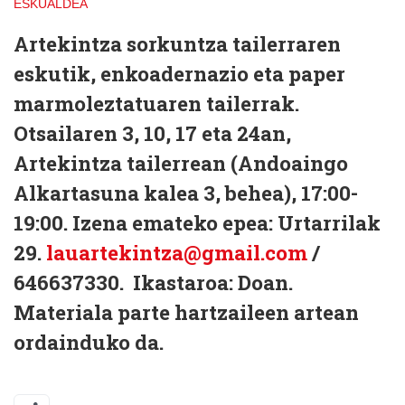
ESKUALDEA
Artekintza sorkuntza tailerraren
eskutik, enkoadernazio eta paper
marmoleztatuaren tailerrak.
Otsailaren 3, 10, 17 eta 24an,
Artekintza tailerrean (Andoaingo
Alkartasuna kalea 3, behea), 17:00-
19:00. Izena emateko epea: Urtarrilak
29.
lauartekintza@gmail.com
/
646637330. Ikastaroa: Doan.
Materiala parte hartzaileen artean
ordainduko da.