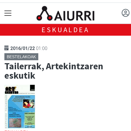
ESKUALDEA
2016/01/22
01:00
BESTELAKOAK
Tailerrak, Artekintzaren
eskutik