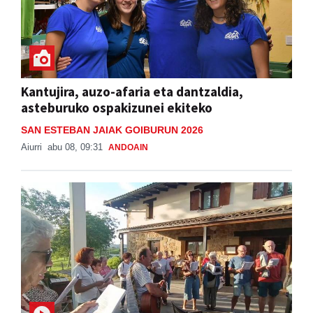
Kantujira, auzo-afaria eta dantzaldia,
asteburuko ospakizunei ekiteko
SAN ESTEBAN JAIAK GOIBURUN 2026
Aiurri
abu 08, 09:31
ANDOAIN