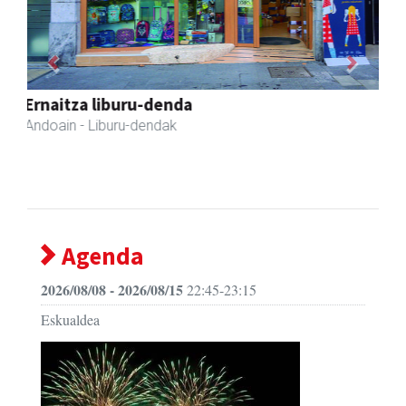
Previous
Next
Eizmendi ile-apaindegia
Amasa-Villabona
- Ile-apaindegiak
Agenda
2026/08/08 - 2026/08/15
22:45-23:15
Eskualdea