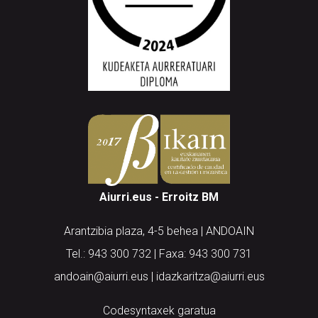
Aiurri.eus - Erroitz BM
Arantzibia plaza, 4-5 behea | ANDOAIN
Tel.: 943 300 732 | Faxa: 943 300 731
andoain@aiurri.eus | idazkaritza@aiurri.eus
Codesyntaxek garatua