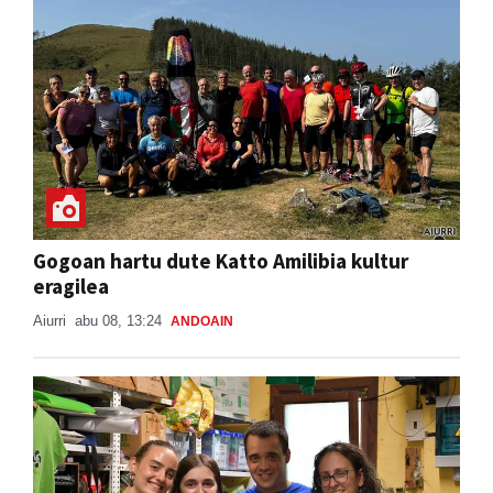
Gogoan hartu dute Katto Amilibia kultur
eragilea
Aiurri
abu 08, 13:24
ANDOAIN