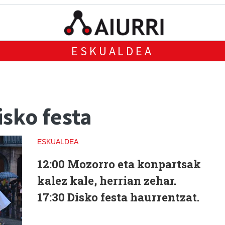
ESKUALDEA
sko festa
ESKUALDEA
12:00 Mozorro eta konpartsak
kalez kale, herrian zehar.
17:30 Disko festa haurrentzat.