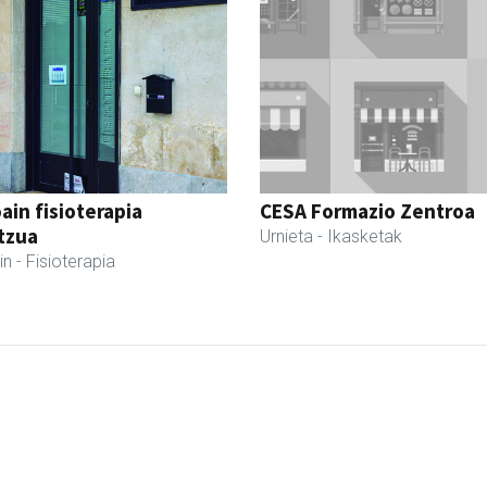
ain fisioterapia
CESA Formazio Zentroa
tzua
Urnieta
- Ikasketak
in
- Fisioterapia