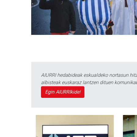
AIURRI hedabideak eskualdeko nortasun hitza
albisteak euskaraz lantzen dituen komunika
Egin AIURRIkide!