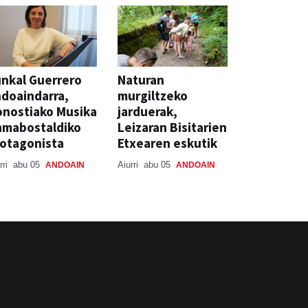
nkal Guerrero
Naturan
doaindarra,
murgiltzeko
nostiako Musika
jarduerak,
amabostaldiko
Leizaran Bisitarien
otagonista
Etxearen eskutik
rri
abu 05
Aiurri
abu 05
ANDOAIN
ANDOAIN