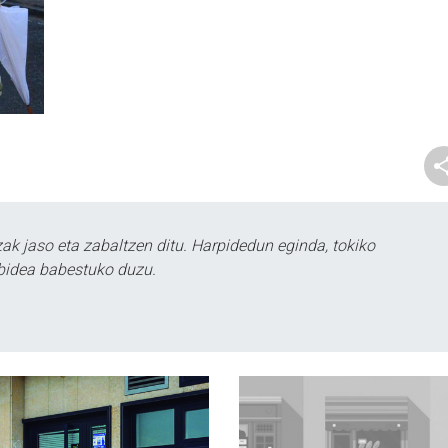
k jaso eta zabaltzen ditu. Harpidedun eginda, tokiko
bidea babestuko duzu.