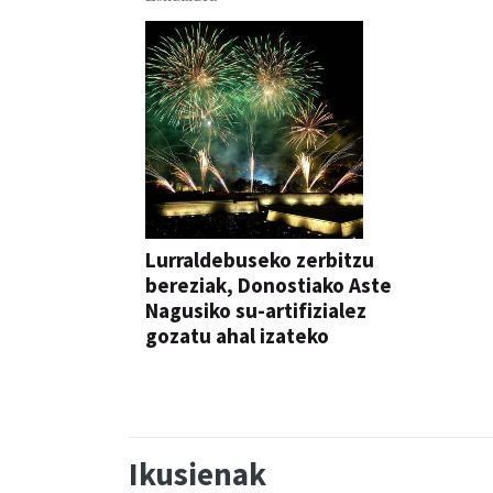
Lurraldebuseko zerbitzu
bereziak, Donostiako Aste
Nagusiko su-artifizialez
gozatu ahal izateko
Ikusienak