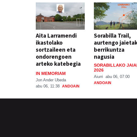
Aita Larramendi
Sorabilla Trail,
ikastolako
aurtengo jaieta
sortzaileen eta
berrikuntza
ondorengoen
nagusia
arteko katebegia
SORABILLAKO JAIA
2026
IN MEMORIAM
Aiurri
abu 06, 07:00
Jon Ander Ubeda
ANDOAIN
abu 06, 11:38
ANDOAIN