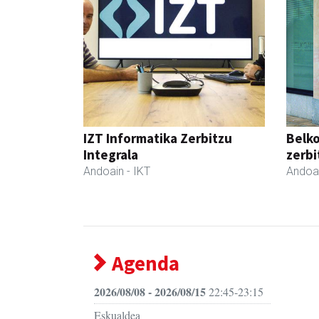
IZT Informatika Zerbitzu
Belko
Integrala
zerbi
Andoain
- IKT
Andoa
Agenda
2026/08/08 - 2026/08/15
22:45-23:15
Eskualdea