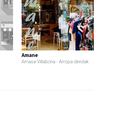
Amane
Amasa-Villabona
- Arropa-dendak