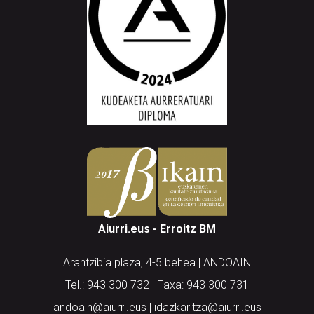
Aiurri.eus - Erroitz BM
Arantzibia plaza, 4-5 behea | ANDOAIN
Tel.: 943 300 732 | Faxa: 943 300 731
andoain@aiurri.eus | idazkaritza@aiurri.eus