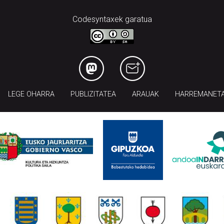
Codesyntaxek garatua
LEGE OHARRA
PUBLIZITATEA
ARAUAK
HARREMANET