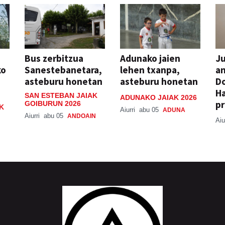
Bus zerbitzua
Adunako jaien
Ju
ko
Sanestebanetara,
lehen txanpa,
an
asteburu honetan
asteburu honetan
Do
H
SAN ESTEBAN JAIAK
ADUNAKO JAIAK 2026
pr
GOIBURUN 2026
K
Aiurri
abu 05
ADUNA
Aiurri
abu 05
ANDOAIN
Aiu