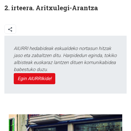
2. irteera. Aritxulegi-Arantza
AIURRI hedabideak eskualdeko nortasun hitzak
jaso eta zabaltzen ditu. Harpidedun eginda, tokiko
albisteak euskaraz lantzen dituen komunikabidea
babestuko duzu.
Egin AIURRIkide!