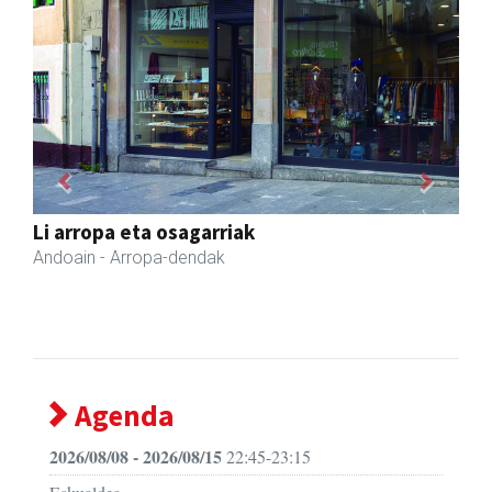
Previous
Next
AMC Mecanocaucho
Asteasu
- Industria hornidurak
Agenda
2026/08/08 - 2026/08/15
22:45-23:15