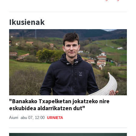
Ikusienak
"Banakako Txapelketan jokatzeko nire
eskubidea aldarrikatzen dut"
Aiurri
abu 07, 12:00
URNIETA