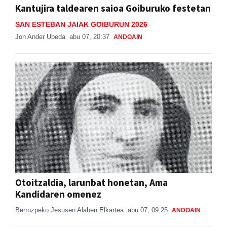
Kantujira taldearen saioa Goiburuko festetan
SAN ESTEBAN JAIAK GOIBURUN 2026
Jon Ander Ubeda
abu 07, 20:37
ANDOAIN
Otoitzaldia, larunbat honetan, Ama
Kandidaren omenez
Berrozpeko Jesusen Alaben Elkartea
abu 07, 09:25
ANDOAIN