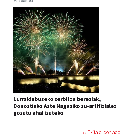
Eskualdea
Lurraldebuseko zerbitzu bereziak,
Donostiako Aste Nagusiko su-artifizialez
gozatu ahal izateko
»» Ekitaldi gehiago