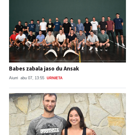
Babes zabala jaso du Ansak
Aiurri
abu 07, 13:55
URNIETA