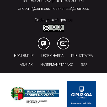
Tel.: 943 300 732 | Faxa: 943 300 731
andoain@aiurri.eus | idazkaritza@aiurri.eus
Codesyntaxek garatua
HONI BURUZ
LEGE OHARRA
PUBLIZITATEA
ARAUAK
HARREMANETARAKO
RSS