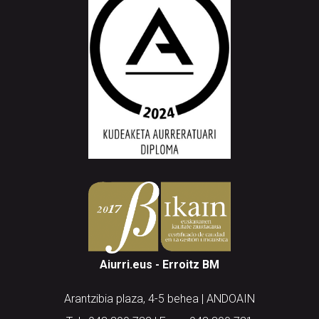
Aiurri.eus - Erroitz BM
Arantzibia plaza, 4-5 behea | ANDOAIN