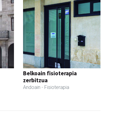
Belkoain fisioterapia
zerbitzua
Andoain
- Fisioterapia