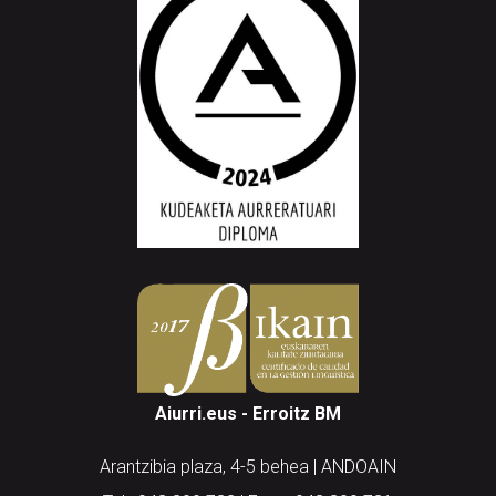
Aiurri.eus - Erroitz BM
Arantzibia plaza, 4-5 behea | ANDOAIN