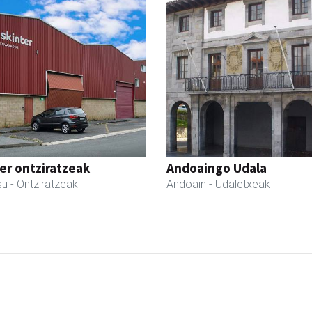
er ontziratzeak
Andoaingo Udala
su
- Ontziratzeak
Andoain
- Udaletxeak