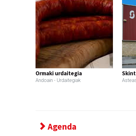
Ormaki urdaitegia
Skint
Andoain
- Urdaitegiak
Astea
Agenda