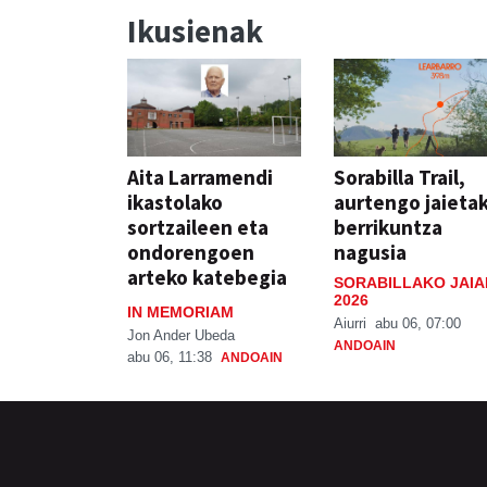
Ikusienak
Aita Larramendi
Sorabilla Trail,
ikastolako
aurtengo jaieta
sortzaileen eta
berrikuntza
ondorengoen
nagusia
arteko katebegia
SORABILLAKO JAIA
2026
IN MEMORIAM
Aiurri
abu 06, 07:00
Jon Ander Ubeda
ANDOAIN
abu 06, 11:38
ANDOAIN