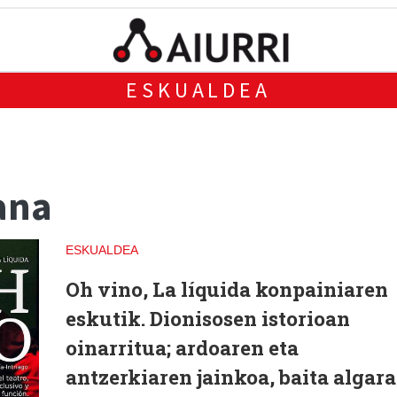
ESKUALDEA
ana
ESKUALDEA
Oh vino
, La líquida konpainiaren
eskutik. Dionisosen istorioan
oinarritua; ardoaren eta
antzerkiaren jainkoa, baita algara