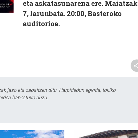
eta askatasunarena ere. Maiatzak
7, larunbata. 20:00, Basteroko
auditorioa.
k jaso eta zabaltzen ditu. Harpidedun eginda, tokiko
bidea babestuko duzu.