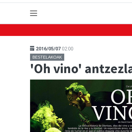
2016/05/07
02:00
BESTELAKOAK
'Oh vino' antzezl