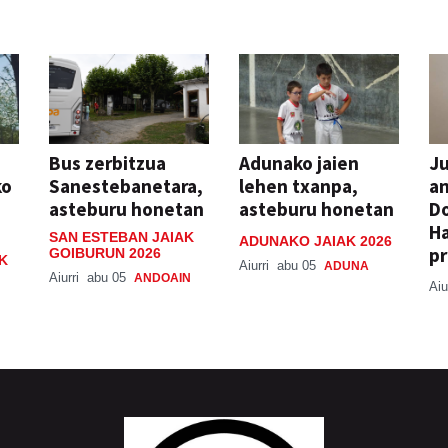
Bus zerbitzua
Adunako jaien
Ju
ko
Sanestebanetara,
lehen txanpa,
an
asteburu honetan
asteburu honetan
Do
H
SAN ESTEBAN JAIAK
ADUNAKO JAIAK 2026
pr
GOIBURUN 2026
K
Aiurri
abu 05
ADUNA
Aiurri
abu 05
ANDOAIN
Aiu