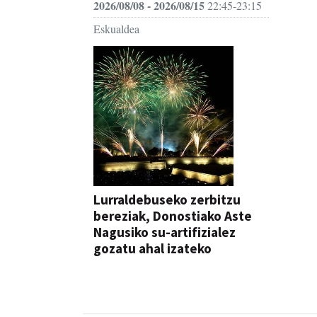
2026/08/08 - 2026/08/15
22:45-23:15
Eskualdea
Lurraldebuseko zerbitzu
bereziak, Donostiako Aste
Nagusiko su-artifizialez
gozatu ahal izateko