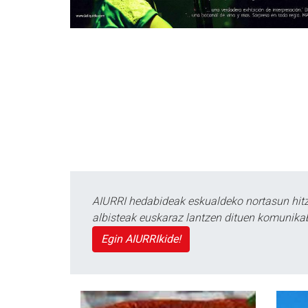
AIURRI hedabideak eskualdeko nortasun hitza
albisteak euskaraz lantzen dituen komunika
Egin AIURRIkide!