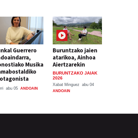
nkal Guerrero
Buruntzako jaien
doaindarra,
atarikoa, Ainhoa
nostiako Musika
Aiertzarekin
amabostaldiko
BURUNTZAKO JAIAK
otagonista
2026
Xabat Minguez
abu 04
rri
abu 05
ANDOAIN
ANDOAIN