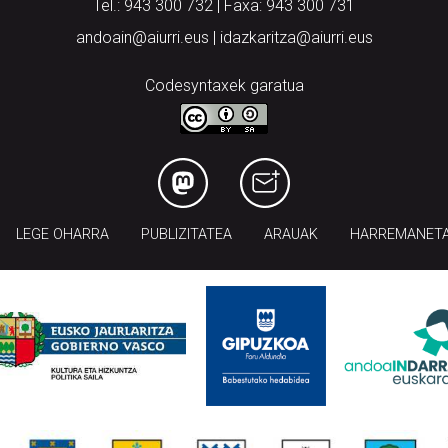
Tel.: 943 300 732 | Faxa: 943 300 731
andoain@aiurri.eus | idazkaritza@aiurri.eus
Codesyntaxek garatua
LEGE OHARRA
PUBLIZITATEA
ARAUAK
HARREMANET