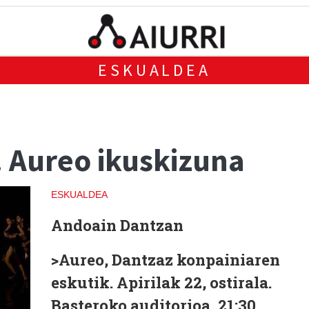
ESKUALDEA
 Aureo ikuskizuna
ESKUALDEA
Andoain Dantzan
>Aureo
, Dantzaz konpainiaren
eskutik. Apirilak 22, ostirala.
Basteroko auditorioa, 21:30.