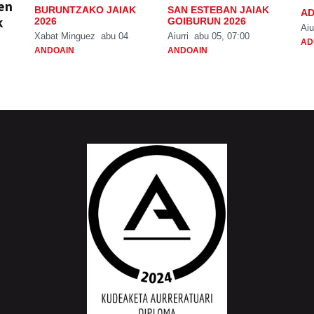
ien
BURUNTZAKO JAIAK
SAN ESTEBAN JAIAK
AD
k
2026
GOIBURUN 2026
Aiu
Xabat Minguez
abu 04
Aiurri
abu 05, 07:00
AD
ANDOAIN
ANDOAIN