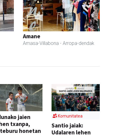
Amane
Amasa-Villabona
- Arropa-dendak
unako jaien
Komunitatea
hen txanpa,
Santio jaiak:
steburu honetan
Udalaren lehen