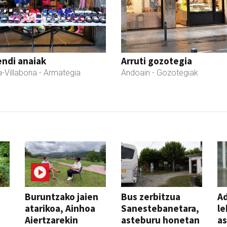
ndi anaiak
Arruti gozotegia
-Villabona
- Armategia
Andoain
- Gozotegiak
Buruntzako jaien
Bus zerbitzua
Ad
atarikoa, Ainhoa
Sanestebanetara,
le
Aiertzarekin
asteburu honetan
a