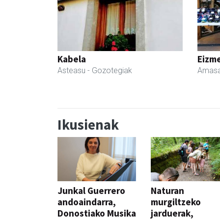
Kabela
Eizme
Asteasu
- Gozotegiak
Amasa
Ikusienak
Junkal Guerrero
Naturan
andoaindarra,
murgiltzeko
Donostiako Musika
jarduerak,