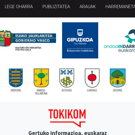
LEGE OHARRA
PUBLIZITATEA
ARAUAK
HARREMANET
Gertuko informazioa, euskaraz