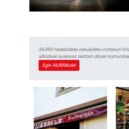
AIURRI hedabideak eskualdeko nortasun hitza
albisteak euskaraz lantzen dituen komunika
Egin AIURRIkide!