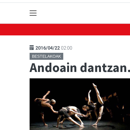
2016/04/22
02:00
BESTELAKOAK
Andoain dantzan.