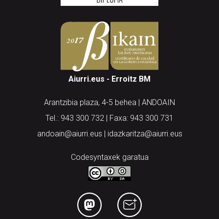
Aiurri.eus - Erroitz BM
Arantzibia plaza, 4-5 behea | ANDOAIN
Tel.: 943 300 732 | Faxa: 943 300 731
andoain@aiurri.eus | idazkaritza@aiurri.eus
Codesyntaxek garatua