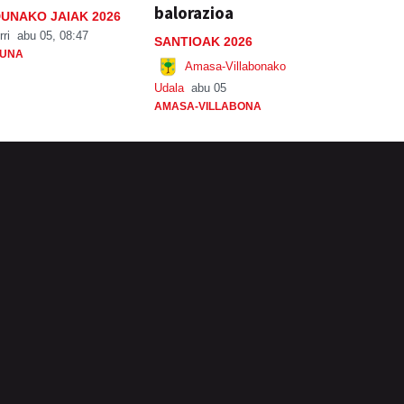
balorazioa
UNAKO JAIAK 2026
rri
abu 05, 08:47
SANTIOAK 2026
UNA
Amasa-Villabonako
Udala
abu 05
AMASA-VILLABONA