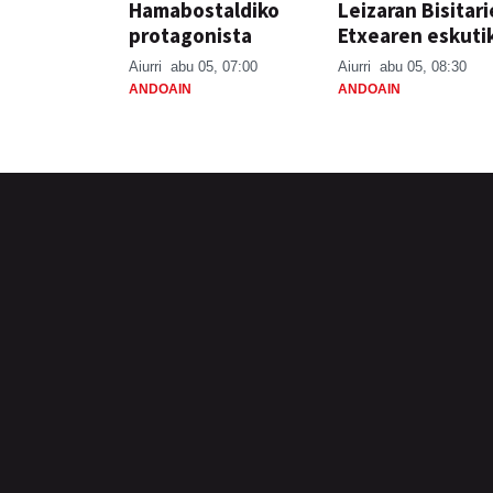
Hamabostaldiko
Leizaran Bisitar
protagonista
Etxearen eskuti
Aiurri
abu 05, 07:00
Aiurri
abu 05, 08:30
ANDOAIN
ANDOAIN