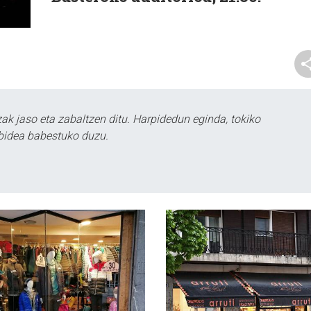
k jaso eta zabaltzen ditu. Harpidedun eginda, tokiko
bidea babestuko duzu.