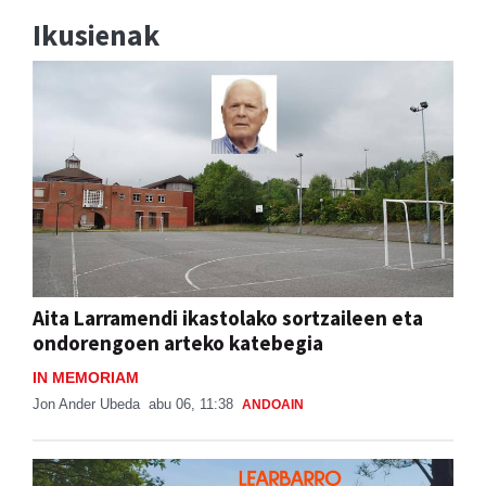
Ikusienak
Aita Larramendi ikastolako sortzaileen eta
ondorengoen arteko katebegia
IN MEMORIAM
Jon Ander Ubeda
abu 06, 11:38
ANDOAIN