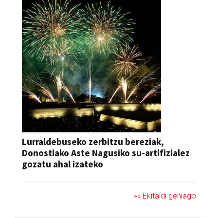
Lurraldebuseko zerbitzu bereziak,
Donostiako Aste Nagusiko su-artifizialez
gozatu ahal izateko
»» Ekitaldi gehiago