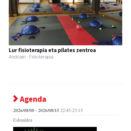
Previous
Next
Amonarriz iturgintza S. L.
Larraul
- Iturgintza
Agenda
2026/08/08 - 2026/08/15
22:45-23:15
Eskualdea