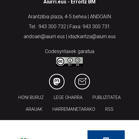
Aiurri.eus - Erroitz BM
Arantzibia plaza, 4-5 behea | ANDOAIN
Tel.: 943 300 732 | Faxa: 943 300 731
andoain@aiurri.eus | idazkaritza@aiurri.eus
Codesyntaxek garatua
HONI BURUZ
LEGE OHARRA
PUBLIZITATEA
ARAUAK
HARREMANETARAKO
RSS