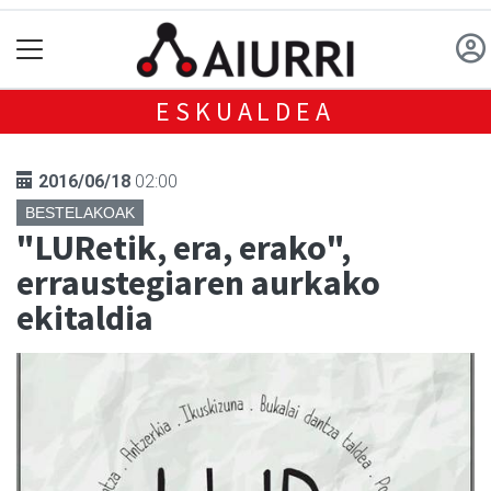
ESKUALDEA
2016/06/18
02:00
BESTELAKOAK
"LURetik, era, erako",
erraustegiaren aurkako
ekitaldia