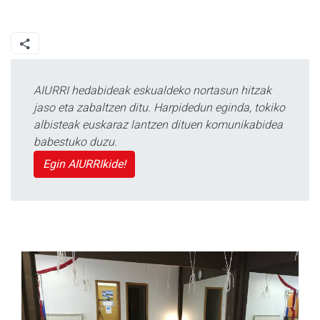
AIURRI hedabideak eskualdeko nortasun hitzak
jaso eta zabaltzen ditu. Harpidedun eginda, tokiko
albisteak euskaraz lantzen dituen komunikabidea
babestuko duzu.
Egin AIURRIkide!