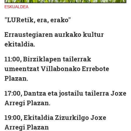
ESKUALDEA
"LURetik, era, erako"
Erraustegiaren aurkako kultur
ekitaldia.
11:00, Birziklapen tailerrak
umeentzat Villabonako Errebote
Plazan.
17:00, Dantza eta jostailu tailerra Joxe
Arregi Plazan.
19:00, Ekitaldia Zizurkilgo Joxe
Arregi Plazan