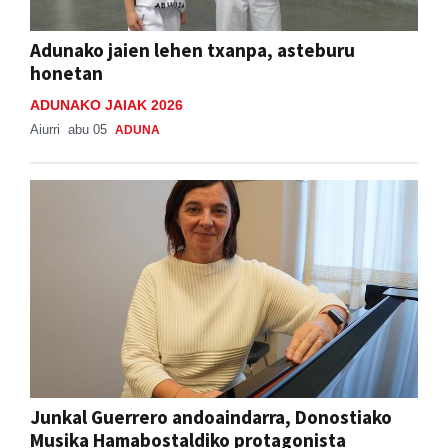
Adunako jaien lehen txanpa, asteburu
honetan
ADUNAKO JAIAK 2026
Aiurri
abu 05
ADUNA
Junkal Guerrero andoaindarra, Donostiako
Musika Hamabostaldiko protagonista