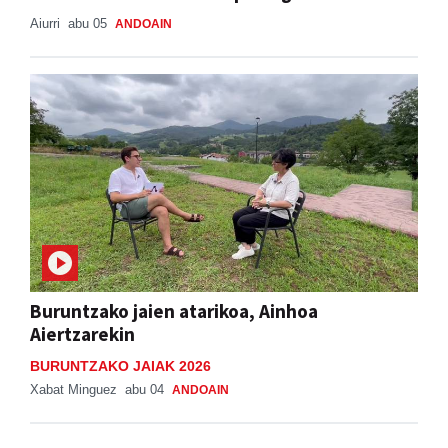
Aiurri
abu 05
ANDOAIN
Buruntzako jaien atarikoa, Ainhoa
Aiertzarekin
BURUNTZAKO JAIAK 2026
Xabat Minguez
abu 04
ANDOAIN