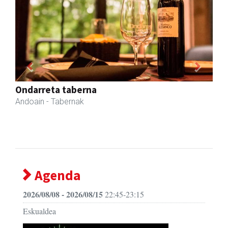
Previous
Next
Joseba altzariak
Andoain
- Altzariak
Agenda
2026/08/08 - 2026/08/15
22:45-23:15
Eskualdea