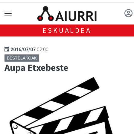
ESKUALDEA
2016/07/07
02:00
BESTELAKOAK
Aupa Etxebeste