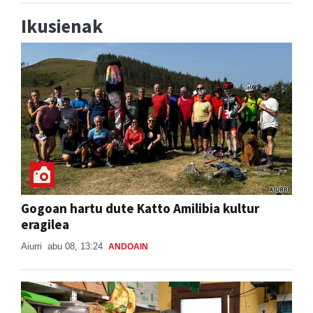
Ikusienak
Gogoan hartu dute Katto Amilibia kultur
eragilea
Aiurri
abu 08, 13:24
ANDOAIN