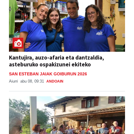
Kantujira, auzo-afaria eta dantzaldia,
asteburuko ospakizunei ekiteko
SAN ESTEBAN JAIAK GOIBURUN 2026
Aiurri
abu 08, 09:31
ANDOAIN