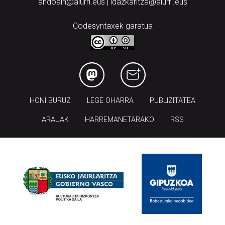
andoain@aiurri.eus | idazkaritza@aiurri.eus
Codesyntaxek garatua
HONI BURUZ
LEGE OHARRA
PUBLIZITATEA
ARAUAK
HARREMANETARAKO
RSS