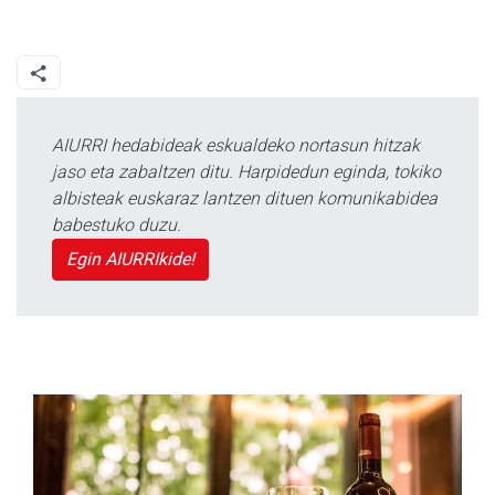
AIURRI hedabideak eskualdeko nortasun hitzak
jaso eta zabaltzen ditu. Harpidedun eginda, tokiko
albisteak euskaraz lantzen dituen komunikabidea
babestuko duzu.
Egin AIURRIkide!