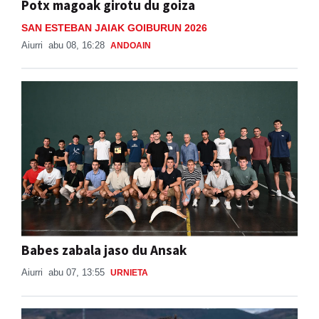
Potx magoak girotu du goiza
SAN ESTEBAN JAIAK GOIBURUN 2026
Aiurri
abu 08, 16:28
ANDOAIN
Babes zabala jaso du Ansak
Aiurri
abu 07, 13:55
URNIETA