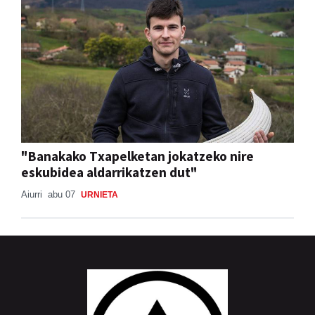
"Banakako Txapelketan jokatzeko nire
eskubidea aldarrikatzen dut"
Aiurri
abu 07
URNIETA