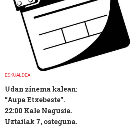
ESKUALDEA
Udan zinema kalean:
“Aupa Etxebeste”.
22:00 Kale Nagusia.
Uztailak 7, osteguna.