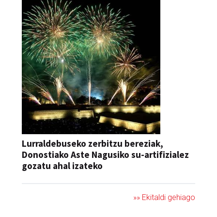
Lurraldebuseko zerbitzu bereziak,
Donostiako Aste Nagusiko su-artifizialez
gozatu ahal izateko
»» Ekitaldi gehiago