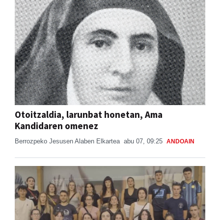
Otoitzaldia, larunbat honetan, Ama
Kandidaren omenez
Berrozpeko Jesusen Alaben Elkartea
abu 07, 09:25
ANDOAIN