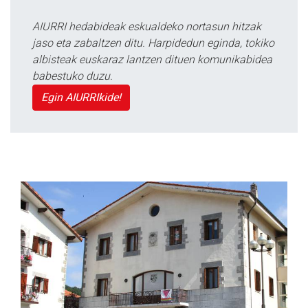
AIURRI hedabideak eskualdeko nortasun hitzak
jaso eta zabaltzen ditu. Harpidedun eginda, tokiko
albisteak euskaraz lantzen dituen komunikabidea
babestuko duzu.
Egin AIURRIkide!