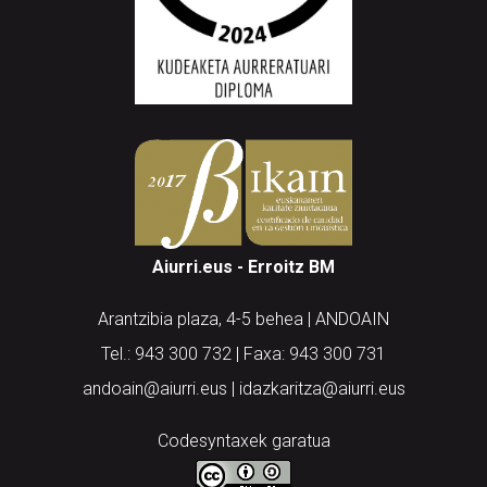
Aiurri.eus - Erroitz BM
Arantzibia plaza, 4-5 behea | ANDOAIN
Tel.: 943 300 732 | Faxa: 943 300 731
andoain@aiurri.eus | idazkaritza@aiurri.eus
Codesyntaxek garatua