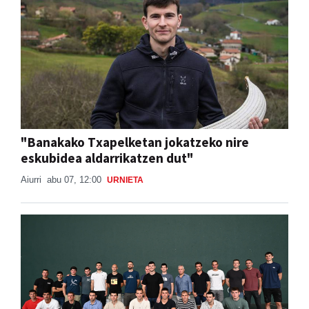
"Banakako Txapelketan jokatzeko nire
eskubidea aldarrikatzen dut"
Aiurri
abu 07, 12:00
URNIETA