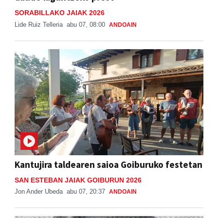
SORABILLAKO JAIAK 2026
Lide Ruiz Telleria
abu 07, 08:00
ANDOAIN
Kantujira taldearen saioa Goiburuko festetan
SAN ESTEBAN JAIAK GOIBURUN 2026
Jon Ander Ubeda
abu 07, 20:37
ANDOAIN