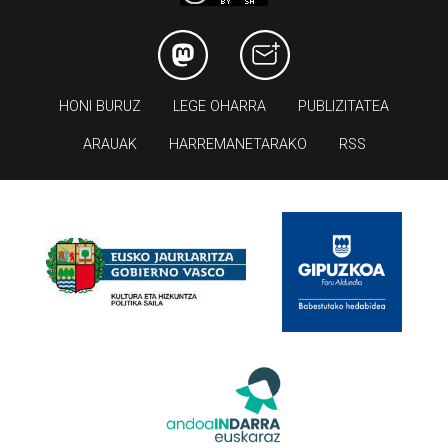
HONI BURUZ
LEGE OHARRA
PUBLIZITATEA
ARAUAK
HARREMANETARAKO
RSS