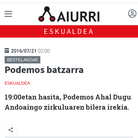
ESKUALDEA
2016/07/21
02:00
BESTELAKOAK
Podemos batzarra
ESKUALDEA
19:00etan hasita, Podemos Ahal Dugu
Andoaingo zirkuluaren bilera irekia.