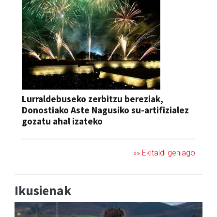
Lurraldebuseko zerbitzu bereziak,
Donostiako Aste Nagusiko su-artifizialez
gozatu ahal izateko
»» Ekitaldi gehiago
Ikusienak