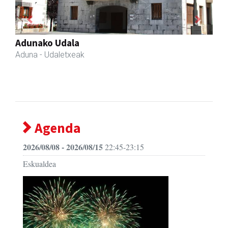
Previous
Next
Javier Iraola harategia
Asteasu
- Harategiak
Agenda
2026/08/08 - 2026/08/15
22:45-23:15
Eskualdea