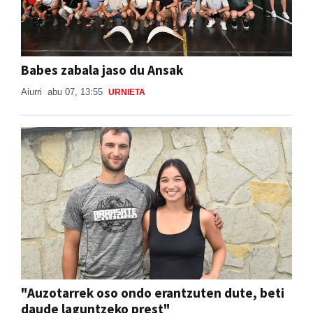
Babes zabala jaso du Ansak
Aiurri
abu 07, 13:55
URNIETA
"Auzotarrek oso ondo erantzuten dute, beti
daude laguntzeko prest"