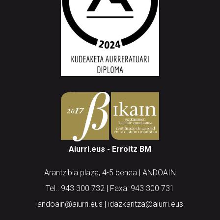
Aiurri.eus - Erroitz BM
Arantzibia plaza, 4-5 behea | ANDOAIN
Tel.: 943 300 732 | Faxa: 943 300 731
andoain@aiurri.eus | idazkaritza@aiurri.eus