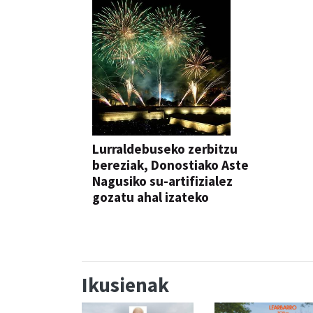
Lurraldebuseko zerbitzu
bereziak, Donostiako Aste
Nagusiko su-artifizialez
gozatu ahal izateko
Ikusienak