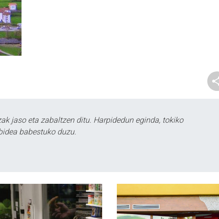
k jaso eta zabaltzen ditu. Harpidedun eginda, tokiko
bidea babestuko duzu.