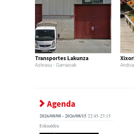
Transportes Lakunza
Xixor
Asteasu
- Garraioak
Andoa
Agenda
2026/08/08 - 2026/08/15
22:45-23:15
Eskualdea