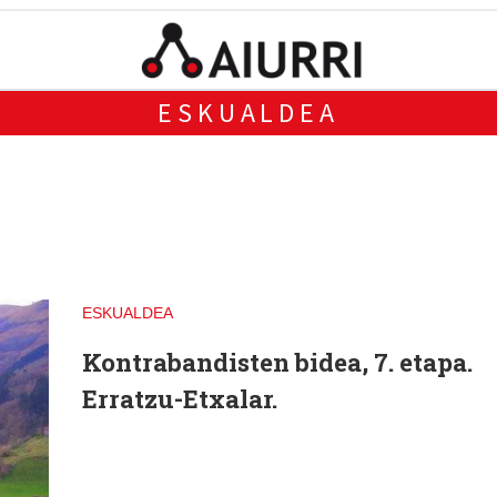
ESKUALDEA
ESKUALDEA
Kontrabandisten bidea, 7. etapa.
Erratzu-Etxalar.