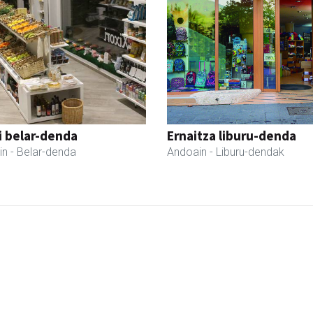
i belar-denda
Ernaitza liburu-denda
in
- Belar-denda
Andoain
- Liburu-dendak