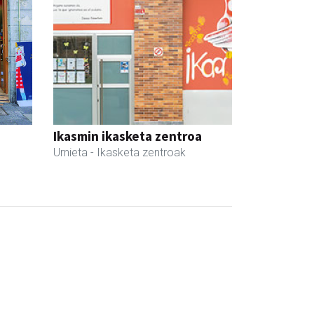
Ikasmin ikasketa zentroa
Urnieta
- Ikasketa zentroak