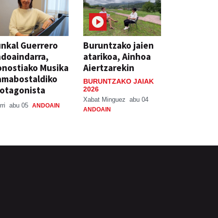
nkal Guerrero
Buruntzako jaien
doaindarra,
atarikoa, Ainhoa
nostiako Musika
Aiertzarekin
amabostaldiko
BURUNTZAKO JAIAK
otagonista
2026
Xabat Minguez
abu 04
rri
abu 05
ANDOAIN
ANDOAIN