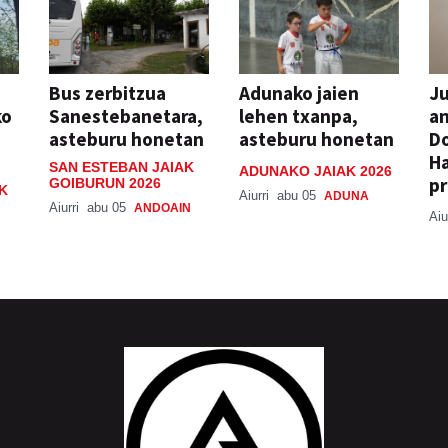
Bus zerbitzua
Adunako jaien
Ju
ko
Sanestebanetara,
lehen txanpa,
an
asteburu honetan
asteburu honetan
Do
H
SAN ESTEBAN JAIAK
ADUNAKO JAIAK 2026
pr
GOIBURUN 2026
K
Aiurri
abu 05
ADUNA
Aiurri
abu 05
ANDOAIN
Aiu