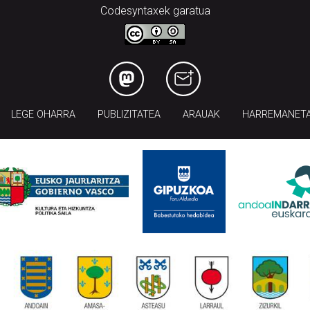
Codesyntaxek garatua
LEGE OHARRA
PUBLIZITATEA
ARAUAK
HARREMANET