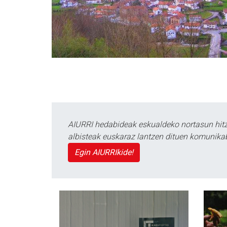
AIURRI hedabideak eskualdeko nortasun hitza
albisteak euskaraz lantzen dituen komunika
Egin AIURRIkide!