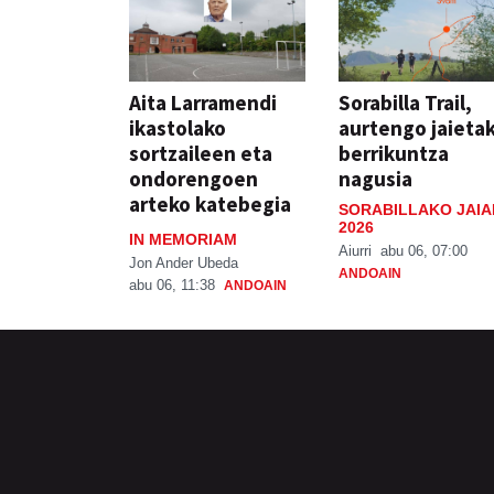
Aita Larramendi
Sorabilla Trail,
ikastolako
aurtengo jaieta
sortzaileen eta
berrikuntza
ondorengoen
nagusia
arteko katebegia
SORABILLAKO JAIA
2026
IN MEMORIAM
Aiurri
abu 06, 07:00
Jon Ander Ubeda
ANDOAIN
abu 06, 11:38
ANDOAIN