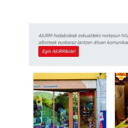
AIURRI hedabideak eskualdeko nortasun hitza
albisteak euskaraz lantzen dituen komunika
Egin AIURRIkide!