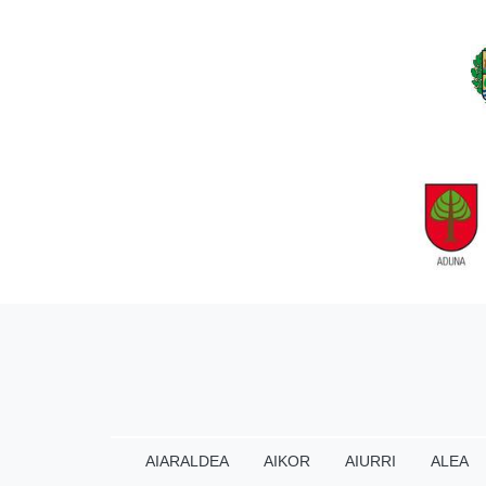
AIARALDEA
AIKOR
AIURRI
ALEA