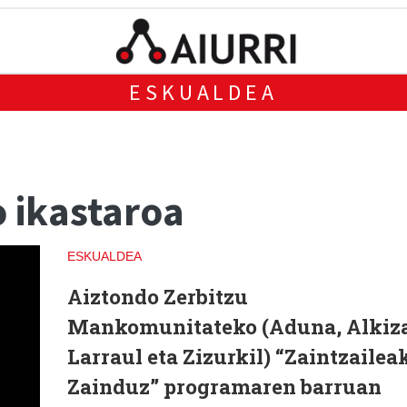
ESKUALDEA
 ikastaroa
ESKUALDEA
Aiztondo Zerbitzu
Mankomunitateko (Aduna, Alkiza
Larraul eta Zizurkil) “Zaintzailea
Zainduz” programaren barruan