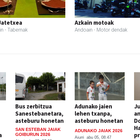
Jatetxea
Azkain motoak
in
- Tabernak
Andoain
- Motor dendak
Bus zerbitzua
Adunako jaien
Ju
Sanestebanetara,
lehen txanpa,
an
asteburu honetan
asteburu honetan
Do
H
SAN ESTEBAN JAIAK
ADUNAKO JAIAK 2026
a
pr
GOIBURUN 2026
Aiurri
abu 05, 08:47