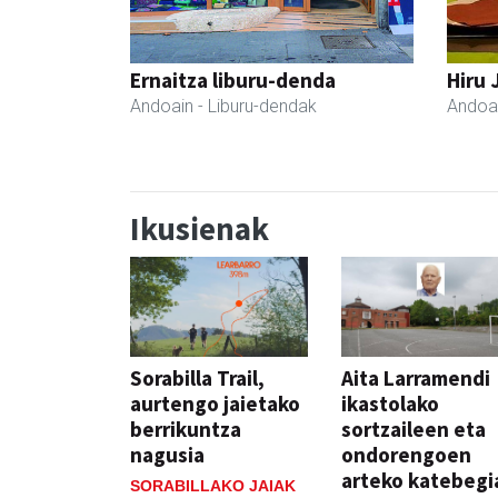
Ernaitza liburu-denda
Hiru 
Andoain
- Liburu-dendak
Andoa
Ikusienak
Sorabilla Trail,
Aita Larramendi
aurtengo jaietako
ikastolako
berrikuntza
sortzaileen eta
nagusia
ondorengoen
arteko katebegi
SORABILLAKO JAIAK