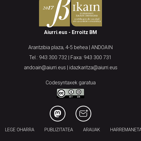
Aiurri.eus - Erroitz BM
Arantzibia plaza, 4-5 behea | ANDOAIN
Tel.: 943 300 732 | Faxa: 943 300 731
andoain@aiurri.eus | idazkaritza@aiurri.eus
Codesyntaxek garatua
LEGE OHARRA
PUBLIZITATEA
ARAUAK
HARREMANET