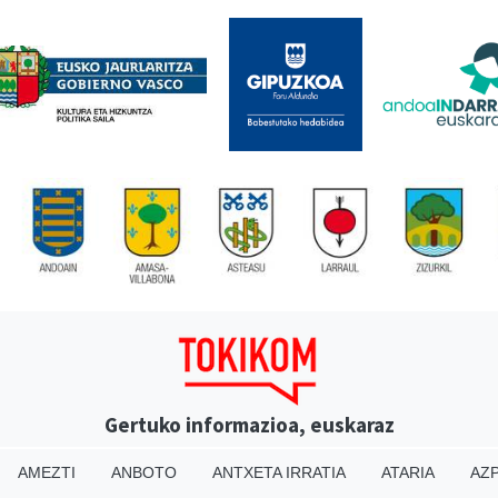
Gertuko informazioa, euskaraz
AMEZTI
ANBOTO
ANTXETA IRRATIA
ATARIA
AZP