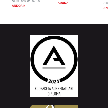
Aiurri
abu 05, 07:00
ADUNA
Aiu
ANDOAIN
AN
N