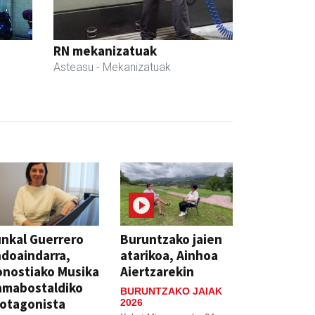
RN mekanizatuak
Asteasu
- Mekanizatuak
nkal Guerrero
Buruntzako jaien
doaindarra,
atarikoa, Ainhoa
nostiako Musika
Aiertzarekin
amabostaldiko
BURUNTZAKO JAIAK
otagonista
2026