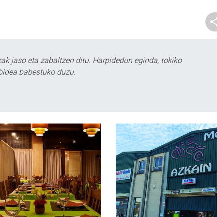
k jaso eta zabaltzen ditu. Harpidedun eginda, tokiko
bidea babestuko duzu.