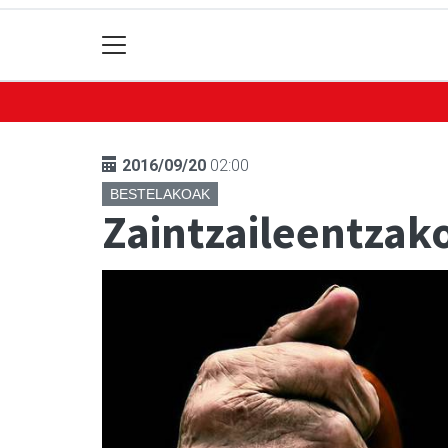
2016/09/20
02:00
BESTELAKOAK
Zaintzaileentzako