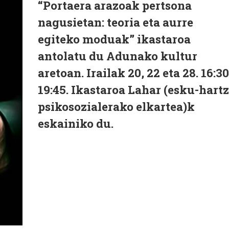
“Portaera arazoak pertsona
nagusietan: teoria eta aurre
egiteko moduak” ikastaroa
antolatu du Adunako kultur
aretoan. Irailak 20, 22 eta 28. 16:30
19:45. Ikastaroa Lahar (esku-hart
psikosozialerako elkartea)k
eskainiko du.