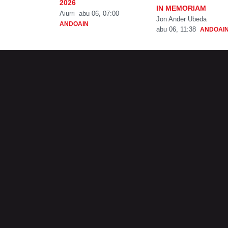
2026
IN MEMORIAM
Aiurri
abu 06, 07:00
Jon Ander Ubeda
ANDOAIN
abu 06, 11:38
ANDOAI