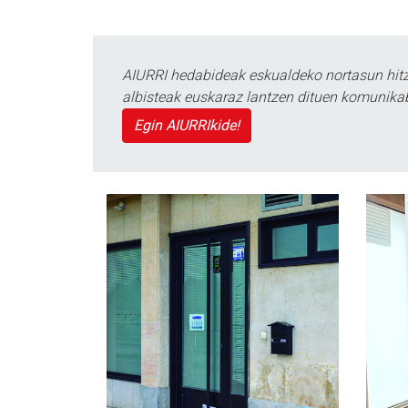
AIURRI hedabideak eskualdeko nortasun hitza
albisteak euskaraz lantzen dituen komunika
Egin AIURRIkide!