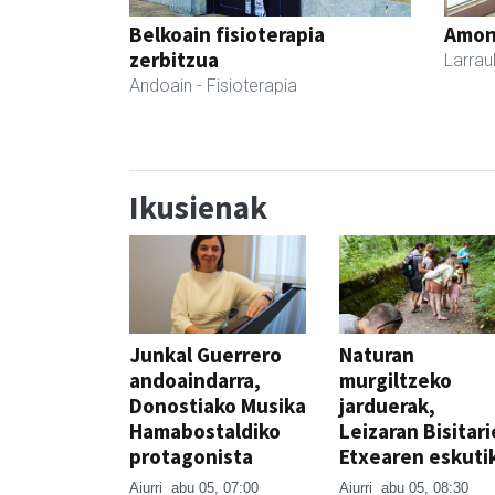
Belkoain fisioterapia
Amona
zerbitzua
Larrau
Andoain
- Fisioterapia
Ikusienak
Junkal Guerrero
Naturan
andoaindarra,
murgiltzeko
Donostiako Musika
jarduerak,
Hamabostaldiko
Leizaran Bisitar
protagonista
Etxearen eskuti
Aiurri
abu 05, 07:00
Aiurri
abu 05, 08:30