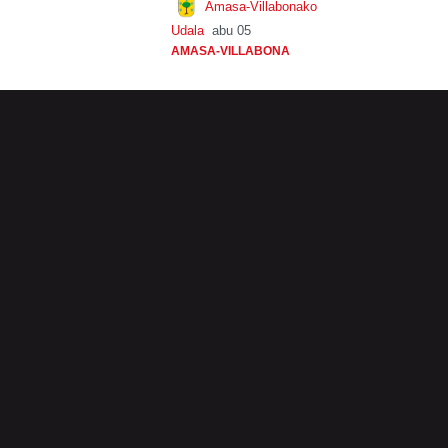
Amasa-Villabonako
Udala
abu 05
AMASA-VILLABONA