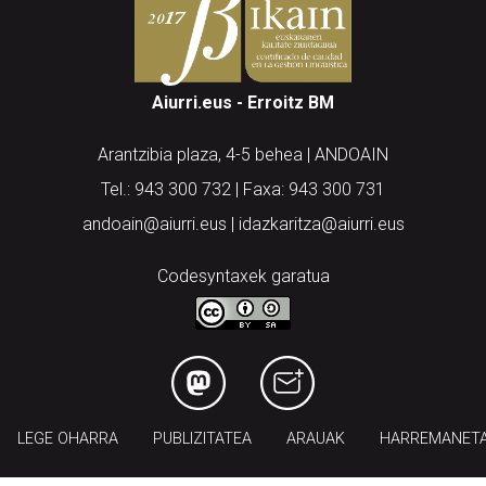
Aiurri.eus - Erroitz BM
Arantzibia plaza, 4-5 behea | ANDOAIN
Tel.: 943 300 732 | Faxa: 943 300 731
andoain@aiurri.eus | idazkaritza@aiurri.eus
Codesyntaxek garatua
LEGE OHARRA
PUBLIZITATEA
ARAUAK
HARREMANET