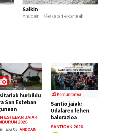
Salkin
Andoain
- Merkatari elkarteak
sitariak hurbildu
Komunitatea
ra San Esteban
Santio jaiak:
gunean
Udalaren lehen
balorazioa
N ESTEBAN JAIAK
IBURUN 2026
SANTIOAK 2026
rri
abu 03
ANDOAIN