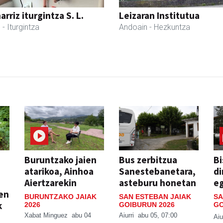
rriz iturgintza S. L.
Leizaran Institutua
l
- Iturgintza
Andoain
- Hezkuntza
Buruntzako jaien
Bus zerbitzua
Bi
atarikoa, Ainhoa
Sanestebanetara,
di
Aiertzarekin
asteburu honetan
e
ien
BURUNTZAKO JAIAK
SAN ESTEBAN JAIAK
SA
k
2026
GOIBURUN 2026
GO
Xabat Minguez
abu 04
Aiurri
abu 05, 07:00
Aiu