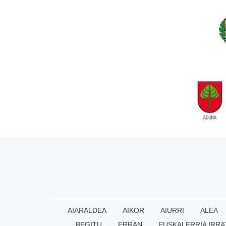
AIARALDEA
AIKOR
AIURRI
ALEA
BEGITU
ERRAN
EUSKALERRIA IRRA