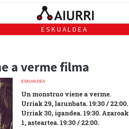
ESKUALDEA
e a verme filma
ESKUALDEA
Un monstruo viene a verme.
Urriak 29, larunbata. 19:30 / 22:00.
Urriak 30, igandea. 19:30. Azaroak
1, asteartea. 19:30 / 22:00.