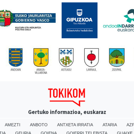
Gertuko informazioa, euskaraz
AMEZTI
ANBOTO
ANTXETA IRRATIA
ATARIA
AZP
TIA
GEURIA
GOIENA
GOIERRI TELEBISTA
GUAIXE