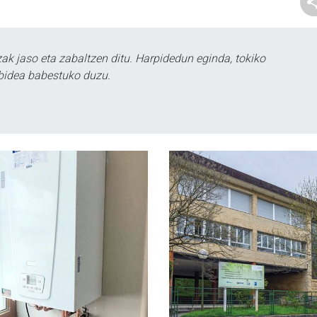
k jaso eta zabaltzen ditu. Harpidedun eginda, tokiko
bidea babestuko duzu.