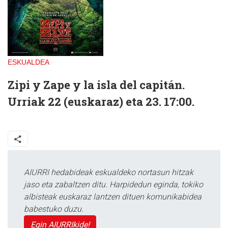
ESKUALDEA
Zipi y Zape y la isla del capitán.
Urriak 22 (euskaraz) eta 23. 17:00.
AIURRI hedabideak eskualdeko nortasun hitzak
jaso eta zabaltzen ditu. Harpidedun eginda, tokiko
albisteak euskaraz lantzen dituen komunikabidea
babestuko duzu.
Egin AIURRIkide!