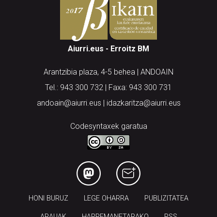
Aiurri.eus - Erroitz BM
Arantzibia plaza, 4-5 behea | ANDOAIN
Tel.: 943 300 732 | Faxa: 943 300 731
andoain@aiurri.eus | idazkaritza@aiurri.eus
Codesyntaxek garatua
HONI BURUZ
LEGE OHARRA
PUBLIZITATEA
ARAUAK
HARREMANETARAKO
RSS