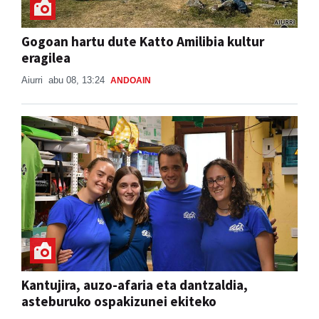
Gogoan hartu dute Katto Amilibia kultur
eragilea
Aiurri
abu 08, 13:24
ANDOAIN
Kantujira, auzo-afaria eta dantzaldia,
asteburuko ospakizunei ekiteko