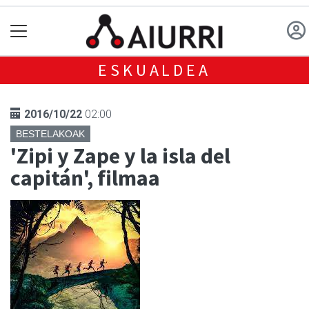
ESKUALDEA
2016/10/22
02:00
BESTELAKOAK
'Zipi y Zape y la isla del
capitán', filmaa