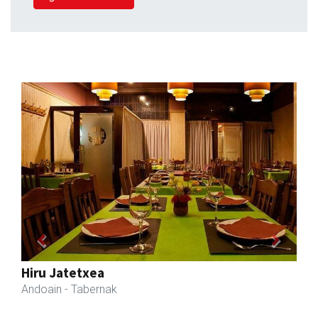
Previous
Next
Ados muntaiak
Asteasu
- Muntaiak