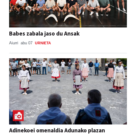
Babes zabala jaso du Ansak
Aiurri
abu 07
URNIETA
Adinekoei omenaldia Adunako plazan