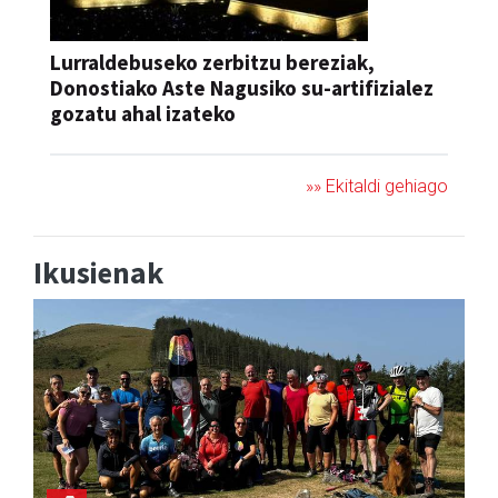
Lurraldebuseko zerbitzu bereziak,
Donostiako Aste Nagusiko su-artifizialez
gozatu ahal izateko
»» Ekitaldi gehiago
Ikusienak