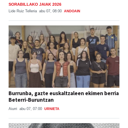
SORABILLAKO JAIAK 2026
Lide Ruiz Telleria
abu 07, 08:00
ANDOAIN
Burrunba, gazte euskaltzaleen ekimen berria
Beterri-Buruntzan
Aiurri
abu 07, 07:00
URNIETA