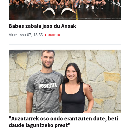
Babes zabala jaso du Ansak
Aiurri
abu 07, 13:55
URNIETA
"Auzotarrek oso ondo erantzuten dute, beti
daude laguntzeko prest"