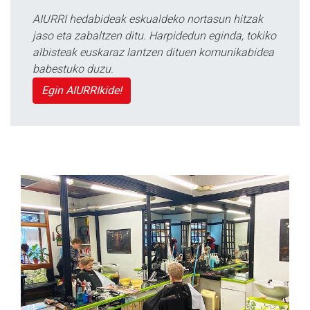
AIURRI hedabideak eskualdeko nortasun hitzak
jaso eta zabaltzen ditu. Harpidedun eginda, tokiko
albisteak euskaraz lantzen dituen komunikabidea
babestuko duzu.
Egin AIURRIkide!