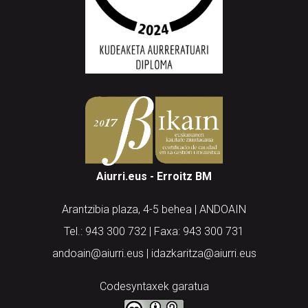
Aiurri.eus - Erroitz BM
Arantzibia plaza, 4-5 behea | ANDOAIN
Tel.: 943 300 732 | Faxa: 943 300 731
andoain@aiurri.eus | idazkaritza@aiurri.eus
Codesyntaxek garatua