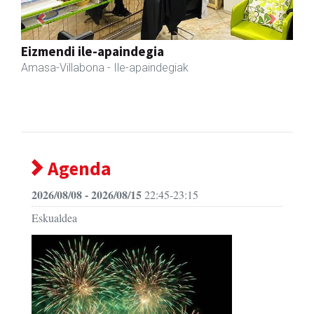
Previous
Next
Lur fisioterapia eta pilates zentroa
Andoain
- Fisioterapia
Agenda
2026/08/08 - 2026/08/15
22:45-23:15
Eskualdea