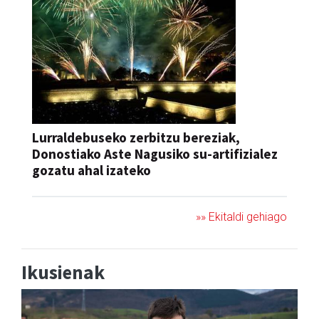
Lurraldebuseko zerbitzu bereziak,
Donostiako Aste Nagusiko su-artifizialez
gozatu ahal izateko
»» Ekitaldi gehiago
Ikusienak