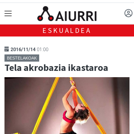
ESKUALDEA
2016/11/14
01:00
BESTELAKOAK
Tela akrobazia ikastaroa