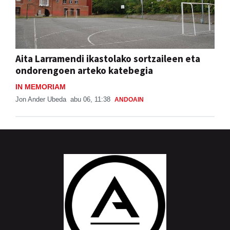
Aita Larramendi ikastolako sortzaileen eta
ondorengoen arteko katebegia
IN MEMORIAM
Jon Ander Ubeda
abu 06, 11:38
ANDOAIN