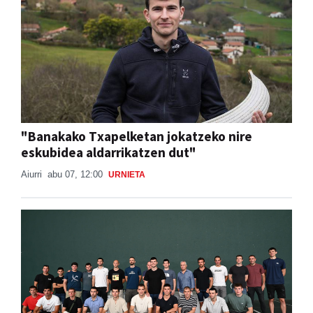
"Banakako Txapelketan jokatzeko nire
eskubidea aldarrikatzen dut"
Aiurri
abu 07, 12:00
URNIETA