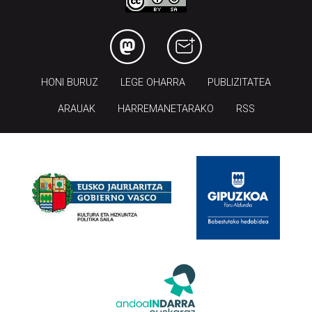
HONI BURUZ
LEGE OHARRA
PUBLIZITATEA
ARAUAK
HARREMANETARAKO
RSS