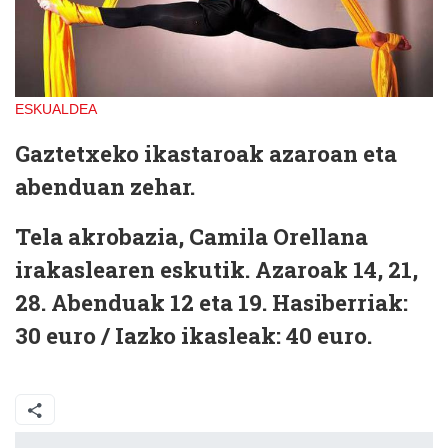
ESKUALDEA
Gaztetxeko ikastaroak azaroan eta
abenduan zehar.
Tela akrobazia,
Camila Orellana
irakaslearen eskutik. Azaroak 14, 21,
28. Abenduak 12 eta 19. Hasiberriak:
30 euro / Iazko ikasleak: 40 euro.