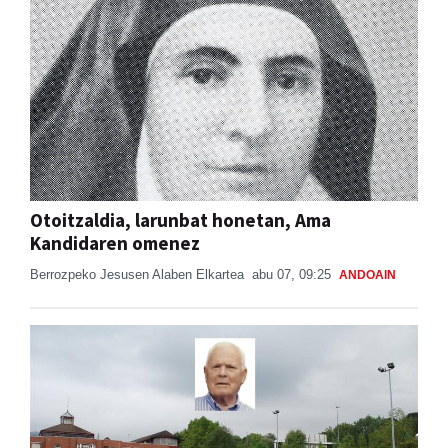
Otoitzaldia, larunbat honetan, Ama
Kandidaren omenez
Berrozpeko Jesusen Alaben Elkartea
abu 07, 09:25
ANDOAIN