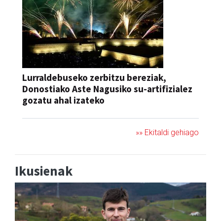
Lurraldebuseko zerbitzu bereziak,
Donostiako Aste Nagusiko su-artifizialez
gozatu ahal izateko
»» Ekitaldi gehiago
Ikusienak