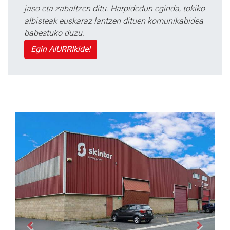
jaso eta zabaltzen ditu. Harpidedun eginda, tokiko
albisteak euskaraz lantzen dituen komunikabidea
babestuko duzu.
Egin AIURRIkide!