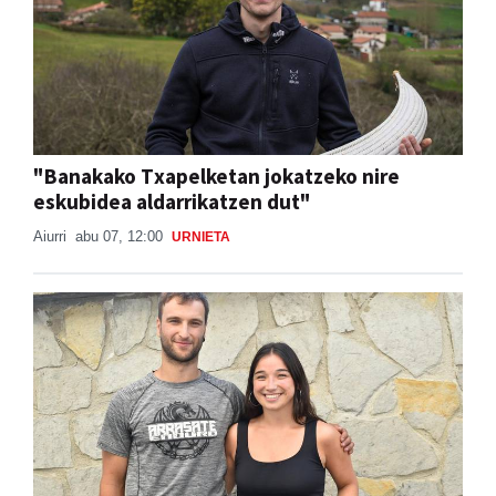
"Banakako Txapelketan jokatzeko nire
eskubidea aldarrikatzen dut"
Aiurri
abu 07, 12:00
URNIETA