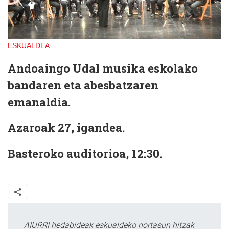
ESKUALDEA
Andoaingo
Udal musika eskolako
bandaren eta abesbatzaren
emanaldia.
Azaroak 27, igandea.
Basteroko auditorioa, 12:30.
AIURRI hedabideak eskualdeko nortasun hitzak