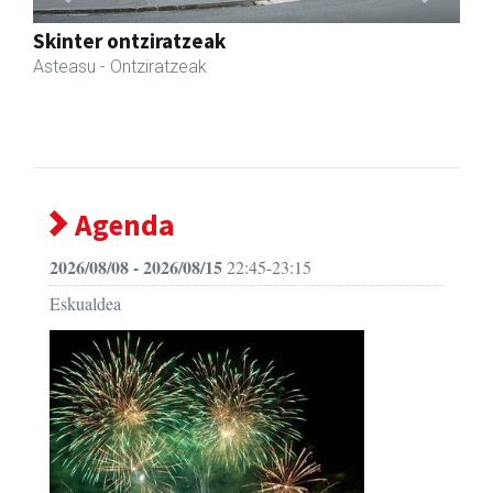
Previous
Next
Izkiriota ardoak
Andoain
- Ardoak
Agenda
2026/08/08 - 2026/08/15
22:45-23:15
Eskualdea