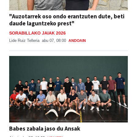
"Auzotarrek oso ondo erantzuten dute, beti
daude laguntzeko prest"
SORABILLAKO JAIAK 2026
Lide Ruiz Telleria
abu 07, 08:00
ANDOAIN
Babes zabala jaso du Ansak