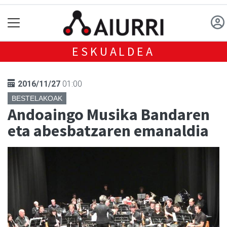
ESKUALDEA
2016/11/27
01:00
BESTELAKOAK
Andoaingo Musika Bandaren
eta abesbatzaren emanaldia