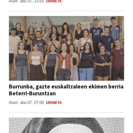
Aiurri
abu 07, 13:55
URNIETA
Burrunba, gazte euskaltzaleen ekimen berria
Beterri-Buruntzan
Aiurri
abu 07, 07:00
URNIETA