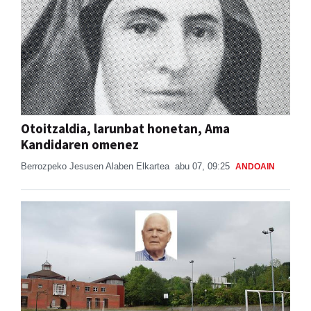
Otoitzaldia, larunbat honetan, Ama
Kandidaren omenez
Berrozpeko Jesusen Alaben Elkartea
abu 07, 09:25
ANDOAIN