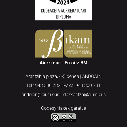
Aiurri.eus - Erroitz BM
Arantzibia plaza, 4-5 behea | ANDOAIN
Tel.: 943 300 732 | Faxa: 943 300 731
andoain@aiurri.eus | idazkaritza@aiurri.eus
Codesyntaxek garatua