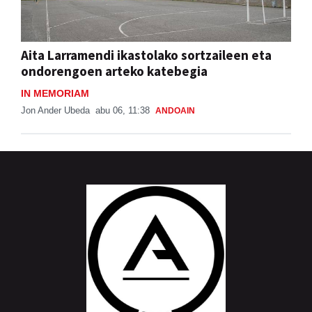
Aita Larramendi ikastolako sortzaileen eta
ondorengoen arteko katebegia
IN MEMORIAM
Jon Ander Ubeda
abu 06, 11:38
ANDOAIN