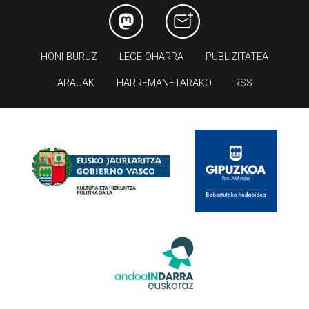
HONI BURUZ
LEGE OHARRA
PUBLIZITATEA
ARAUAK
HARREMANETARAKO
RSS