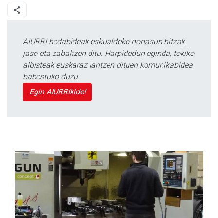
AIURRI hedabideak eskualdeko nortasun hitzak
jaso eta zabaltzen ditu. Harpidedun eginda, tokiko
albisteak euskaraz lantzen dituen komunikabidea
babestuko duzu.
Egin AIURRIkide!