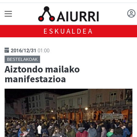
ESKUALDEA
2016/12/31
01:00
BESTELAKOAK
Aiztondo mailako
manifestazioa