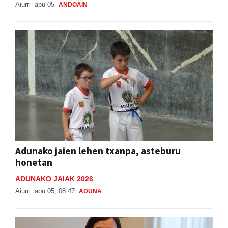
Aiurri
abu 05
ANDOAIN
Adunako jaien lehen txanpa, asteburu
honetan
ADUNAKO JAIAK 2026
Aiurri
abu 05, 08:47
ADUNA