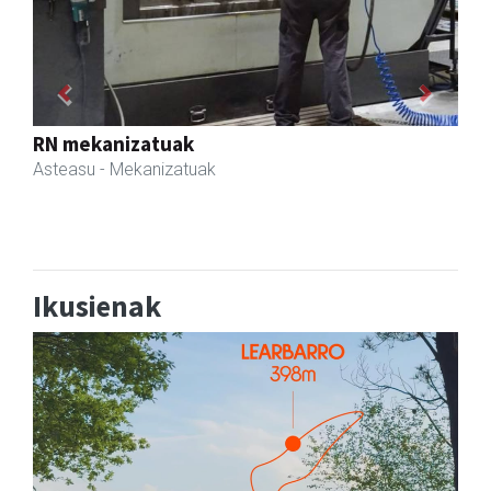
Previous
Next
Zizurkilgo Udala
Zizurkil
- Udaletxeak
Ikusienak