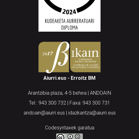
Aiurri.eus - Erroitz BM
Arantzibia plaza, 4-5 behea | ANDOAIN
Tel.: 943 300 732 | Faxa: 943 300 731
andoain@aiurri.eus | idazkaritza@aiurri.eus
Codesyntaxek garatua