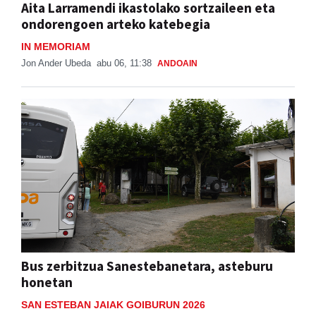
Aita Larramendi ikastolako sortzaileen eta
ondorengoen arteko katebegia
IN MEMORIAM
Jon Ander Ubeda
abu 06, 11:38
ANDOAIN
Bus zerbitzua Sanestebanetara, asteburu
honetan
SAN ESTEBAN JAIAK GOIBURUN 2026