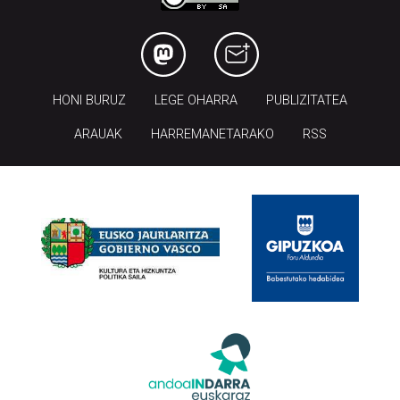
HONI BURUZ
LEGE OHARRA
PUBLIZITATEA
ARAUAK
HARREMANETARAKO
RSS