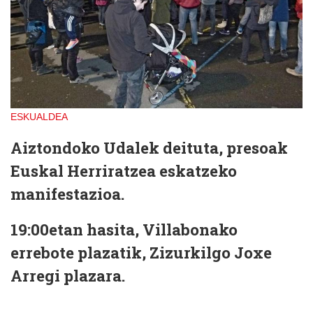
ESKUALDEA
Aiztondoko Udalek deituta, presoak
Euskal Herriratzea eskatzeko
manifestazioa.
19:00etan hasita, Villabonako
errebote plazatik, Zizurkilgo Joxe
Arregi plazara.