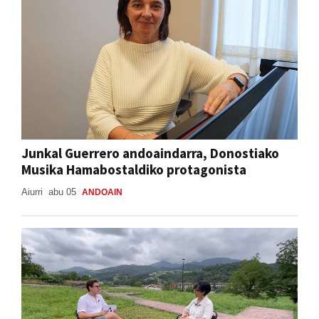
Junkal Guerrero andoaindarra, Donostiako
Musika Hamabostaldiko protagonista
Aiurri
abu 05
ANDOAIN