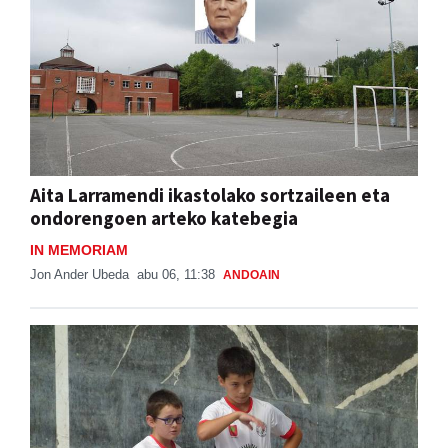
Aita Larramendi ikastolako sortzaileen eta
ondorengoen arteko katebegia
IN MEMORIAM
Jon Ander Ubeda
abu 06, 11:38
ANDOAIN