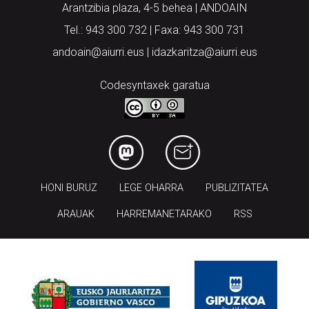
Arantzibia plaza, 4-5 behea | ANDOAIN
Tel.: 943 300 732 | Faxa: 943 300 731
andoain@aiurri.eus | idazkaritza@aiurri.eus
Codesyntaxek garatua
HONI BURUZ
LEGE OHARRA
PUBLIZITATEA
ARAUAK
HARREMANETARAKO
RSS