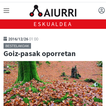
ESKUALDEA
2016/12/26
01:00
BESTELAKOAK
Goiz-pasak oporretan