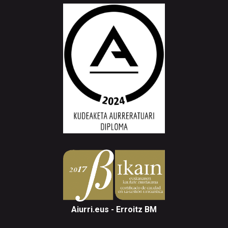
Aiurri.eus - Erroitz BM