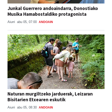
Junkal Guerrero andoaindarra, Donostiako
Musika Hamabostaldiko protagonista
Aiurri
abu 05, 07:00
ANDOAIN
Naturan murgiltzeko jarduerak, Leizaran
Bisitarien Etxearen eskutik
Aiurri
abu 05, 08:30
ANDOAIN