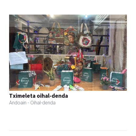
Previous
Next
Keinu euskal jantziak
Andoain
- Arropa-dendak