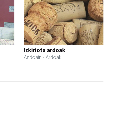
Izkiriota ardoak
Andoain
- Ardoak