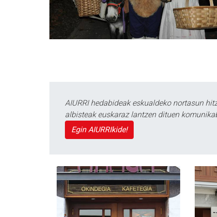
AIURRI hedabideak eskualdeko nortasun hitza
albisteak euskaraz lantzen dituen komunika
Egin AIURRIkide!