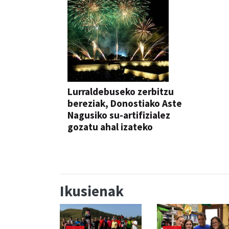
Lurraldebuseko zerbitzu
bereziak, Donostiako Aste
Nagusiko su-artifizialez
gozatu ahal izateko
Ikusienak