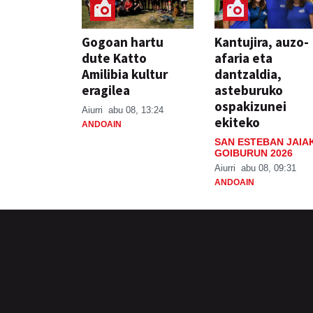
Gogoan hartu
Kantujira, auzo-
dute Katto
afaria eta
Amilibia kultur
dantzaldia,
eragilea
asteburuko
ospakizunei
Aiurri
abu 08, 13:24
ekiteko
ANDOAIN
SAN ESTEBAN JAIA
GOIBURUN 2026
Aiurri
abu 08, 09:31
ANDOAIN