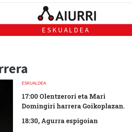
ESKUALDEA
rrera
ESKUALDEA
17:00 Olentzerori eta Mari
Domingiri harrera Goikoplazan.
18:30, Agurra espigoian