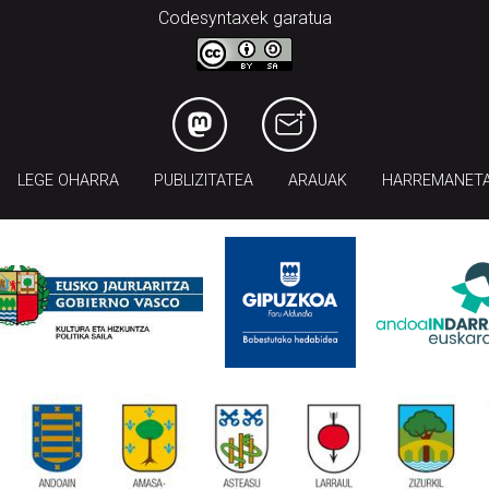
Codesyntaxek garatua
LEGE OHARRA
PUBLIZITATEA
ARAUAK
HARREMANET