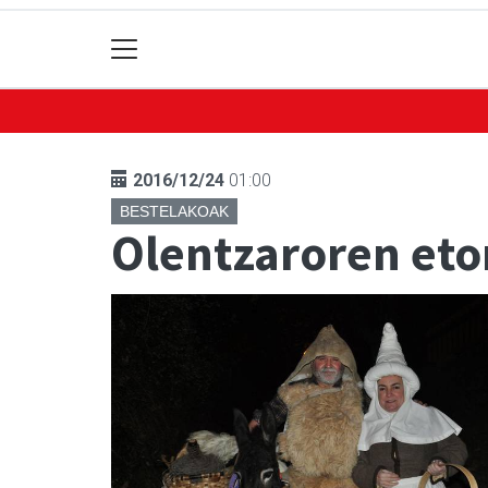
2016/12/24
01:00
BESTELAKOAK
Olentzaroren eto