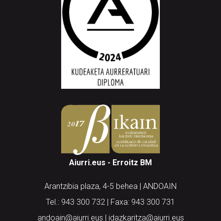
Aiurri.eus - Erroitz BM
Arantzibia plaza, 4-5 behea | ANDOAIN
Tel.: 943 300 732 | Faxa: 943 300 731
andoain@aiurri.eus | idazkaritza@aiurri.eus