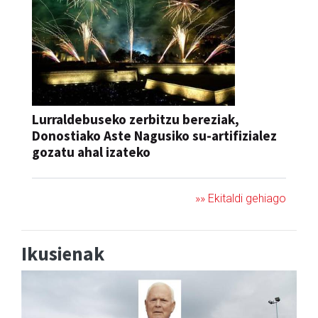
Lurraldebuseko zerbitzu bereziak,
Donostiako Aste Nagusiko su-artifizialez
gozatu ahal izateko
»» Ekitaldi gehiago
Ikusienak