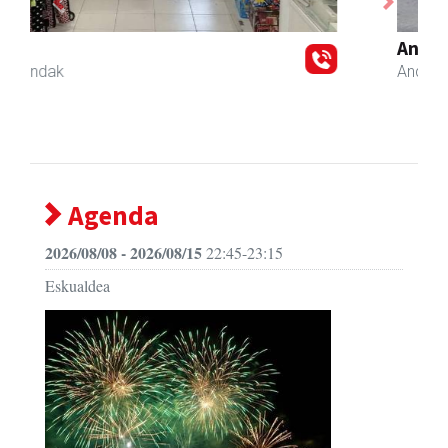
Previous
Next
Andoaingo AEK euskaltegia
Andoain
- Euskaltegiak
Agenda
2026/08/08 - 2026/08/15
22:45-23:15
Eskualdea