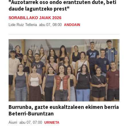
"Auzotarrek oso ondo erantzuten dute, beti
daude laguntzeko prest"
SORABILLAKO JAIAK 2026
Lide Ruiz Telleria
abu 07, 08:00
ANDOAIN
Burrunba, gazte euskaltzaleen ekimen berria
Beterri-Buruntzan
Aiurri
abu 07, 07:00
URNIETA