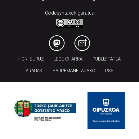
Codesyntaxek garatua
HONI BURUZ
LEGE OHARRA
PUBLIZITATEA
ARAUAK
HARREMANETARAKO
RSS