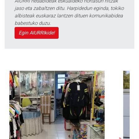
AIURRI hedabideak eskualdeko nortasun hitzak
jaso eta zabaltzen ditu. Harpidedun eginda, tokiko
albisteak euskaraz lantzen dituen komunikabidea
babestuko duzu.
Egin AIURRIkide!