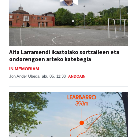
Aita Larramendi ikastolako sortzaileen eta
ondorengoen arteko katebegia
IN MEMORIAM
Jon Ander Ubeda
abu 06, 11:38
ANDOAIN