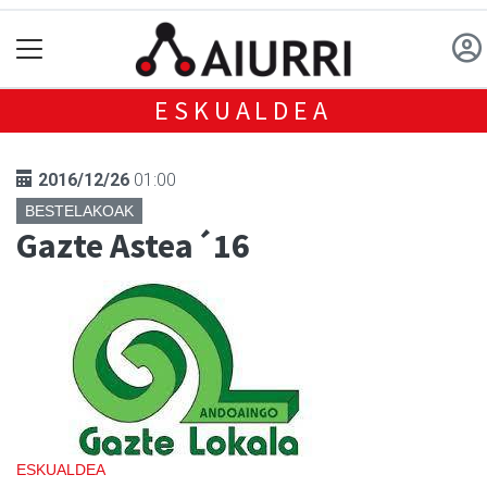
ESKUALDEA
2016/12/26
01:00
BESTELAKOAK
Gazte Astea´16
ESKUALDEA