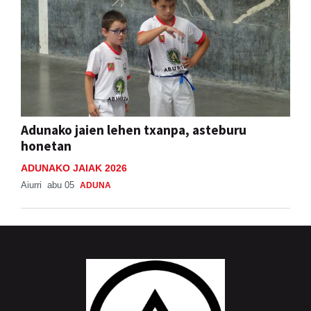
Adunako jaien lehen txanpa, asteburu
honetan
ADUNAKO JAIAK 2026
Aiurri
abu 05
ADUNA