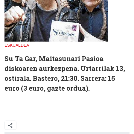
ESKUALDEA
Su Ta Gar, Maitasunari Pasioa
diskoaren aurkezpena. Urtarrilak 13,
ostirala. Bastero, 21:30. Sarrera: 15
euro (3 euro, gazte ordua).