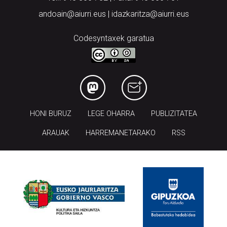
andoain@aiurri.eus | idazkaritza@aiurri.eus
Codesyntaxek garatua
HONI BURUZ
LEGE OHARRA
PUBLIZITATEA
ARAUAK
HARREMANETARAKO
RSS