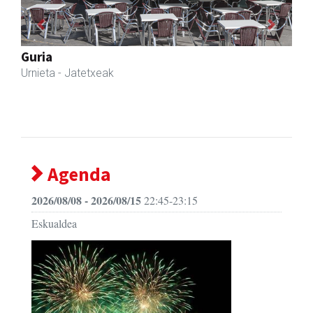
Previous
Next
Eizmendi ile-apaindegia
Amasa-Villabona
- Ile-apaindegiak
Agenda
2026/08/08 - 2026/08/15
22:45-23:15
Eskualdea