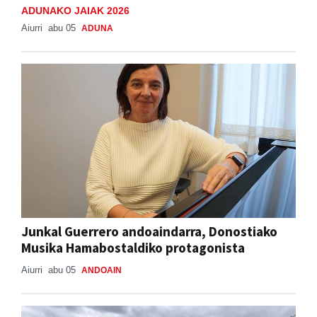
ADUNAKO JAIAK 2026
Aiurri
abu 05
ADUNA
Junkal Guerrero andoaindarra, Donostiako
Musika Hamabostaldiko protagonista
Aiurri
abu 05
ANDOAIN