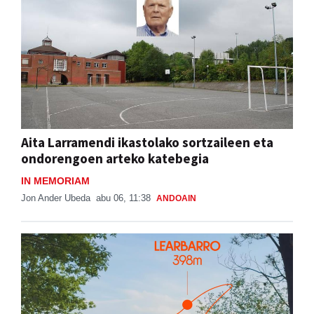
Aita Larramendi ikastolako sortzaileen eta
ondorengoen arteko katebegia
IN MEMORIAM
Jon Ander Ubeda
abu 06, 11:38
ANDOAIN