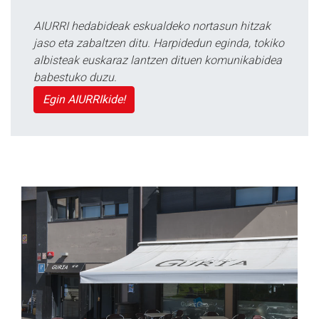
AIURRI hedabideak eskualdeko nortasun hitzak
jaso eta zabaltzen ditu. Harpidedun eginda, tokiko
albisteak euskaraz lantzen dituen komunikabidea
babestuko duzu.
Egin AIURRIkide!