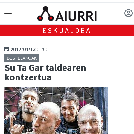
ESKUALDEA
2017/01/13
01:00
BESTELAKOAK
Su Ta Gar taldearen
kontzertua