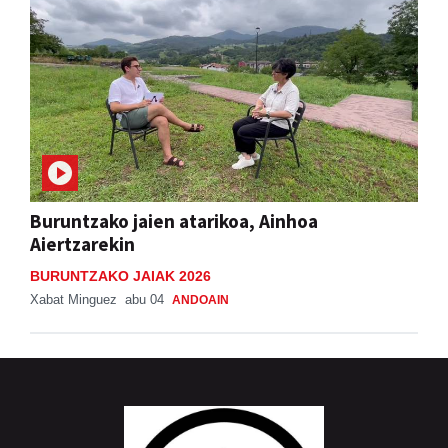
Buruntzako jaien atarikoa, Ainhoa
Aiertzarekin
BURUNTZAKO JAIAK 2026
Xabat Minguez
abu 04
ANDOAIN