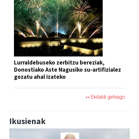
Lurraldebuseko zerbitzu bereziak,
Donostiako Aste Nagusiko su-artifizialez
gozatu ahal izateko
»» Ekitaldi gehiago
Ikusienak