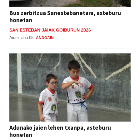
Bus zerbitzua Sanestebanetara, asteburu
honetan
SAN ESTEBAN JAIAK GOIBURUN 2026
Aiurri
abu 05
ANDOAIN
Adunako jaien lehen txanpa, asteburu
honetan