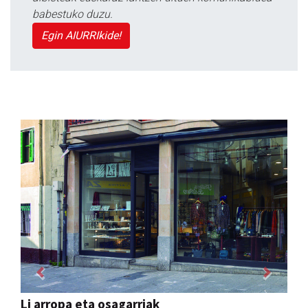
babestuko duzu.
Egin AIURRIkide!
Previous
Next
Hiru Jatetxea