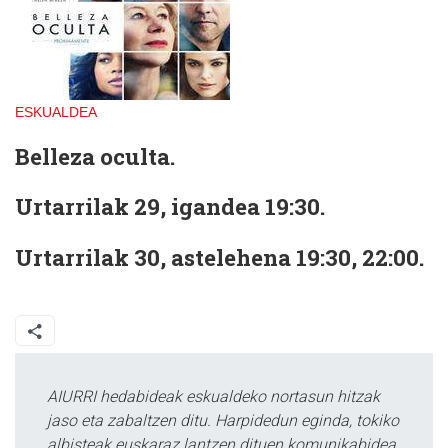
ESKUALDEA
Belleza oculta.
Urtarrilak 29, igandea 19:30.
Urtarrilak 30, astelehena 19:30, 22:00.
AIURRI hedabideak eskualdeko nortasun hitzak
jaso eta zabaltzen ditu. Harpidedun eginda, tokiko
albisteak euskaraz lantzen dituen komunikabidea