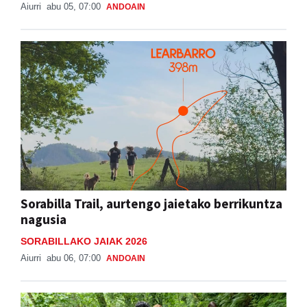
Aiurri
abu 05, 07:00
ANDOAIN
Sorabilla Trail, aurtengo jaietako berrikuntza
nagusia
SORABILLAKO JAIAK 2026
Aiurri
abu 06, 07:00
ANDOAIN