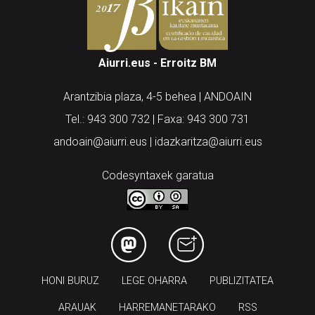
Aiurri.eus - Erroitz BM
Arantzibia plaza, 4-5 behea | ANDOAIN
Tel.: 943 300 732 | Faxa: 943 300 731
andoain@aiurri.eus | idazkaritza@aiurri.eus
Codesyntaxek garatua
HONI BURUZ
LEGE OHARRA
PUBLIZITATEA
ARAUAK
HARREMANETARAKO
RSS