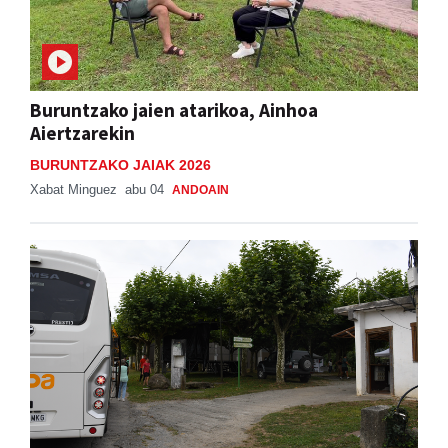
Buruntzako jaien atarikoa, Ainhoa
Aiertzarekin
BURUNTZAKO JAIAK 2026
Xabat Minguez
abu 04
ANDOAIN