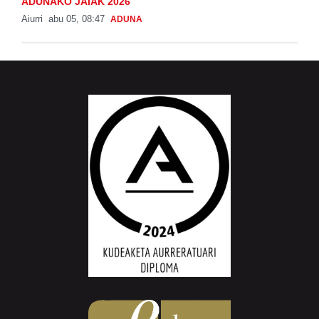
ADUNAKO JAIAK 2026
Aiurri
abu 05, 08:47
ADUNA