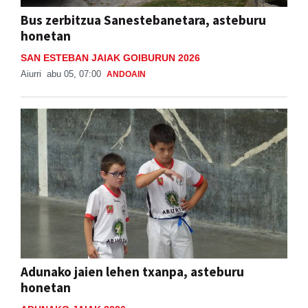
Bus zerbitzua Sanestebanetara, asteburu
honetan
SAN ESTEBAN JAIAK GOIBURUN 2026
Aiurri
abu 05, 07:00
ANDOAIN
Adunako jaien lehen txanpa, asteburu
honetan