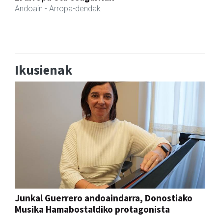
Andoain
- Tabernak
Ikusienak
Junkal Guerrero andoaindarra, Donostiako
Musika Hamabostaldiko protagonista