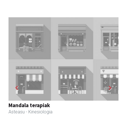
Previous
Next
Txortu mekanizaketa eta muntaketa
Asteasu
- Mekanizatuak