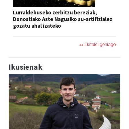
Lurraldebuseko zerbitzu bereziak,
Donostiako Aste Nagusiko su-artifizialez
gozatu ahal izateko
»» Ekitaldi gehiago
Ikusienak