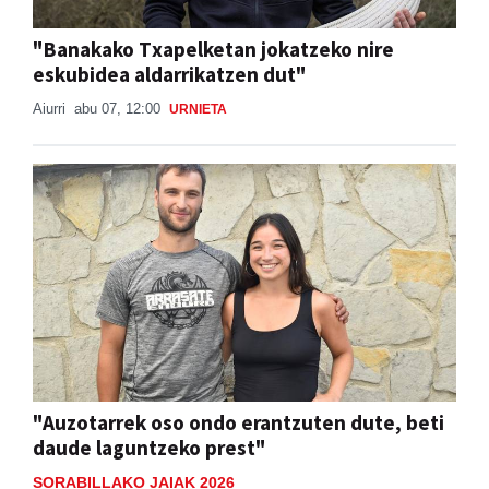
"Banakako Txapelketan jokatzeko nire
eskubidea aldarrikatzen dut"
Aiurri
abu 07, 12:00
URNIETA
"Auzotarrek oso ondo erantzuten dute, beti
daude laguntzeko prest"
SORABILLAKO JAIAK 2026
Lide Ruiz Telleria
abu 07, 08:00
ANDOAIN