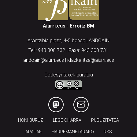
Aiurri.eus - Erroitz BM
Arantzibia plaza, 4-5 behea | ANDOAIN
Tel.: 943 300 732 | Faxa: 943 300 731
andoain@aiurri.eus | idazkaritza@aiurri.eus
Codesyntaxek garatua
HONI BURUZ
LEGE OHARRA
PUBLIZITATEA
ARAUAK
HARREMANETARAKO
RSS