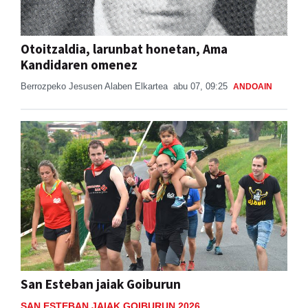
Otoitzaldia, larunbat honetan, Ama
Kandidaren omenez
Berrozpeko Jesusen Alaben Elkartea
abu 07, 09:25
ANDOAIN
San Esteban jaiak Goiburun
SAN ESTEBAN JAIAK GOIBURUN 2026
Aiurri
uzt 18
ANDOAIN