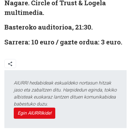
Nagare. Circle of Trust & Logela
multimedia.
Basteroko auditorioa, 21:30.
Sarrera: 10 euro / gazte ordua: 3 euro.
AIURRI hedabideak eskualdeko nortasun hitzak
jaso eta zabaltzen ditu. Harpidedun eginda, tokiko
albisteak euskaraz lantzen dituen komunikabidea
babestuko duzu.
Egin AIURRIkide!