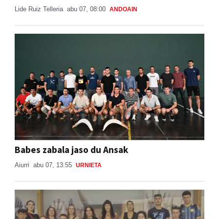
Babes zabala jaso du Ansak
Aiurri
abu 07, 13:55
URNIETA