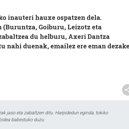
ko inauteri hauxe ospatzen dela.
 (Buruntza, Goiburu, Leizotz eta
 zabaltzea du helburu, Axeri Dantza
rtu nahi duenak, emailez ere eman dezak
k jaso eta zabaltzen ditu. Harpidedun eginda, tokiko
bidea babestuko duzu.