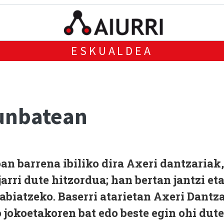
ESKUALDEA
runbatean
an barrena ibiliko dira Axeri dantzariak,
arri dute hitzordua; han bertan jantzi et
abiatzeko. Baserri atarietan Axeri Dantz
 jokoetakoren bat edo beste egin ohi dute