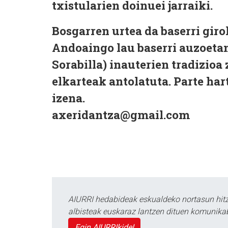
txistularien doinuei jarraiki.
Bosgarren urtea da baserri giro
Andoaingo lau baserri auzoetan
Sorabilla) inauterien tradizioa
elkarteak antolatuta. Parte ha
izena.
axeridantza@gmail.com
AIURRI hedabideak eskualdeko nortasun hitza
albisteak euskaraz lantzen dituen komunika
Egin AIURRIkide!