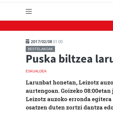
2017/02/08
01:00
BESTELAKOAK
Puska biltzea la
ESKUALDEA
Larunbat honetan, Leizotz auzo
aurtengoan. Goizeko 08:00etan j
Leizotz auzoko erronda egitera 
osatzen duten zortzi dantza edo