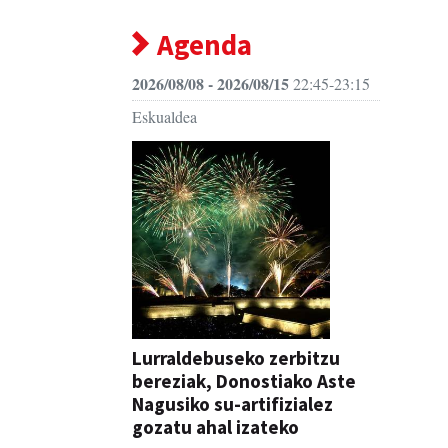
Agenda
2026/08/08 - 2026/08/15
22:45-23:15
Eskualdea
Lurraldebuseko zerbitzu
bereziak, Donostiako Aste
Nagusiko su-artifizialez
gozatu ahal izateko