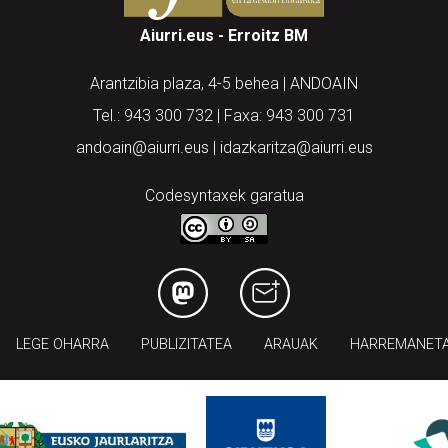
Aiurri.eus - Erroitz BM
Arantzibia plaza, 4-5 behea | ANDOAIN
Tel.: 943 300 732 | Faxa: 943 300 731
andoain@aiurri.eus | idazkaritza@aiurri.eus
Codesyntaxek garatua
LEGE OHARRA
PUBLIZITATEA
ARAUAK
HARREMANET