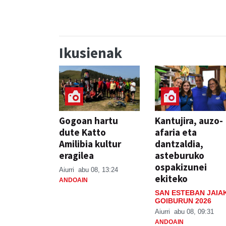
Ikusienak
Gogoan hartu
Kantujira, auzo-
dute Katto
afaria eta
Amilibia kultur
dantzaldia,
eragilea
asteburuko
ospakizunei
Aiurri
abu 08, 13:24
ekiteko
ANDOAIN
SAN ESTEBAN JAIA
GOIBURUN 2026
Aiurri
abu 08, 09:31
ANDOAIN