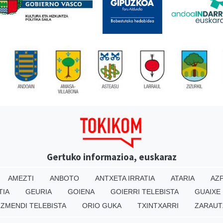
Gertuko informazioa, euskaraz
AMEZTI
ANBOTO
ANTXETA IRRATIA
ATARIA
AZP
TIA
GEURIA
GOIENA
GOIERRI TELEBISTA
GUAIXE
IZMENDI TELEBISTA
ORIO GUKA
TXINTXARRI
ZARAUT