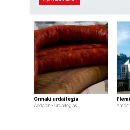
Ormaki urdaitegia
Flemi
Andoain
- Urdaitegiak
Amasa