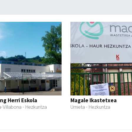
ng Herri Eskola
Magale Ikastetxea
-Villabona
- Hezkuntza
Urnieta
- Hezkuntza