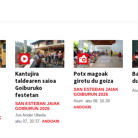
Kantujira
Potx magoak
Ba
taldearen saioa
girotu du goiza
d
Goiburuko
SAN ESTEBAN JAIAK
Aiu
festetan
GOIBURUN 2026
Aiurri
abu 08, 16:28
SAN ESTEBAN JAIAK
ANDOAIN
GOIBURUN 2026
Jon Ander Ubeda
K
abu 07, 20:37
ANDOAIN