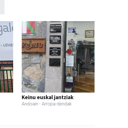
Keinu euskal jantziak
Andoain
- Arropa-dendak