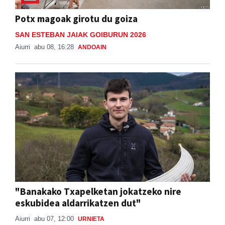
Potx magoak girotu du goiza
SAN ESTEBAN JAIAK GOIBURUN 2026
Aiurri
abu 08, 16:28
ANDOAIN
"Banakako Txapelketan jokatzeko nire
eskubidea aldarrikatzen dut"
Aiurri
abu 07, 12:00
URNIETA