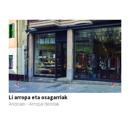
Previous
Next
Ormazabal garraioak
Asteasu
- Garraioak