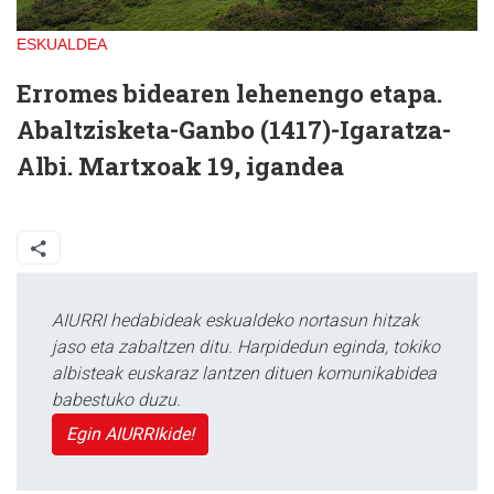
ESKUALDEA
Erromes bidearen lehenengo etapa.
Abaltzisketa-Ganbo (1417)-Igaratza-
Albi. Martxoak 19, igandea
AIURRI hedabideak eskualdeko nortasun hitzak
jaso eta zabaltzen ditu. Harpidedun eginda, tokiko
albisteak euskaraz lantzen dituen komunikabidea
babestuko duzu.
Egin AIURRIkide!