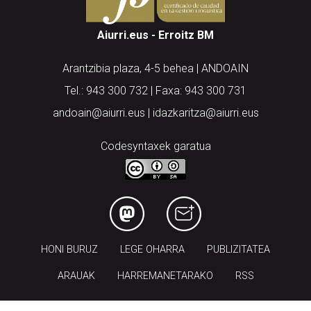
Aiurri.eus - Erroitz BM
Arantzibia plaza, 4-5 behea | ANDOAIN
Tel.: 943 300 732 | Faxa: 943 300 731
andoain@aiurri.eus | idazkaritza@aiurri.eus
Codesyntaxek garatua
HONI BURUZ
LEGE OHARRA
PUBLIZITATEA
ARAUAK
HARREMANETARAKO
RSS