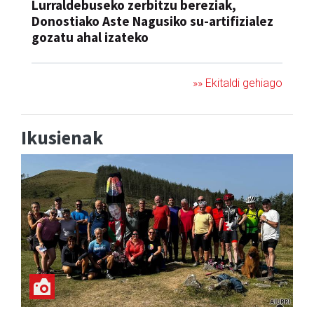
Lurraldebuseko zerbitzu bereziak,
Donostiako Aste Nagusiko su-artifizialez
gozatu ahal izateko
»» Ekitaldi gehiago
Ikusienak