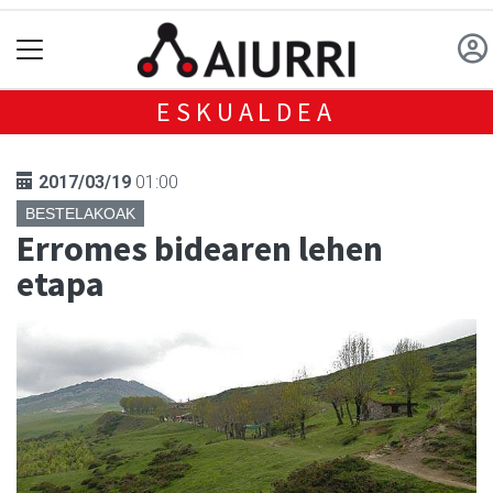
ESKUALDEA
2017/03/19
01:00
BESTELAKOAK
Erromes bidearen lehen
etapa