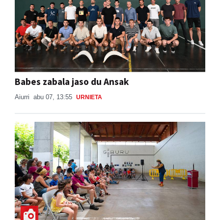
Babes zabala jaso du Ansak
Aiurri
abu 07, 13:55
URNIETA