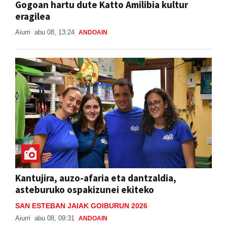
Gogoan hartu dute Katto Amilibia kultur
eragilea
Aiurri
abu 08, 13:24
ANDOAIN
Kantujira, auzo-afaria eta dantzaldia,
asteburuko ospakizunei ekiteko
SAN ESTEBAN JAIAK GOIBURUN 2026
Aiurri
abu 08, 09:31
ANDOAIN