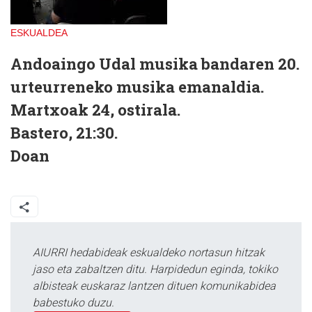
ESKUALDEA
Andoaingo Udal musika bandaren 20.
urteurreneko musika emanaldia.
Martxoak 24, ostirala.
Bastero, 21:30.
Doan
AIURRI hedabideak eskualdeko nortasun hitzak
jaso eta zabaltzen ditu. Harpidedun eginda, tokiko
albisteak euskaraz lantzen dituen komunikabidea
babestuko duzu.