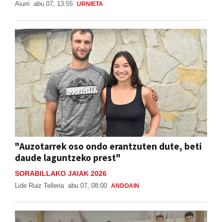
Aiurri
abu 07, 13:55
URNIETA
"Auzotarrek oso ondo erantzuten dute, beti
daude laguntzeko prest"
SORABILLAKO JAIAK 2026
Lide Ruiz Telleria
abu 07, 08:00
ANDOAIN