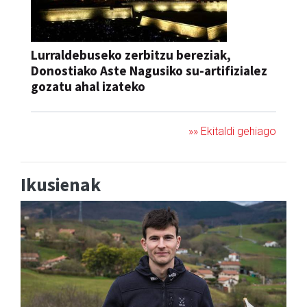
Lurraldebuseko zerbitzu bereziak,
Donostiako Aste Nagusiko su-artifizialez
gozatu ahal izateko
»» Ekitaldi gehiago
Ikusienak