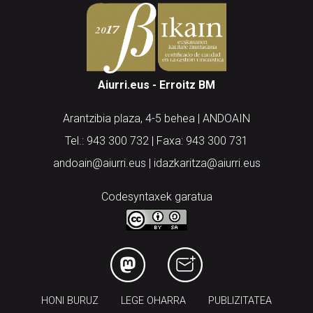
Aiurri.eus - Erroitz BM
Arantzibia plaza, 4-5 behea | ANDOAIN
Tel.: 943 300 732 | Faxa: 943 300 731
andoain@aiurri.eus | idazkaritza@aiurri.eus
Codesyntaxek garatua
HONI BURUZ
LEGE OHARRA
PUBLIZITATEA