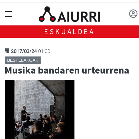
ESKUALDEA
2017/03/24
01:00
BESTELAKOAK
Musika bandaren urteurrena