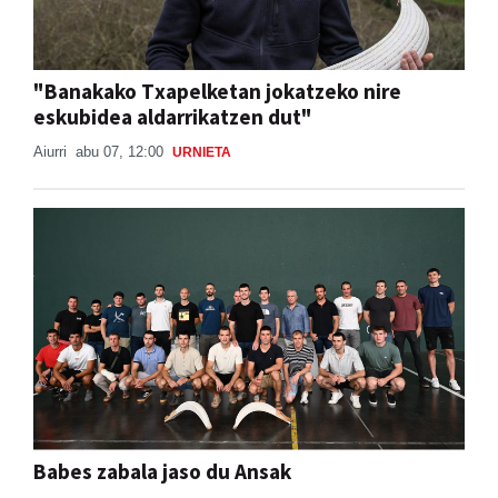
"Banakako Txapelketan jokatzeko nire
eskubidea aldarrikatzen dut"
Aiurri
abu 07, 12:00
URNIETA
Babes zabala jaso du Ansak