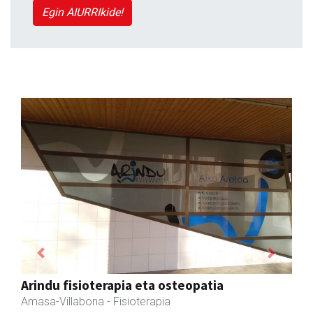
Egin AIURRIkide!
Previous
Next
Ormendi kirolak
Andoain
- Kirol dendak