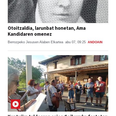
Otoitzaldia, larunbat honetan, Ama
Kandidaren omenez
Berrozpeko Jesusen Alaben Elkartea
abu 07, 09:25
ANDOAIN