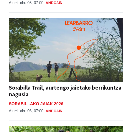
Aiurri
abu 05, 07:00
ANDOAIN
Sorabilla Trail, aurtengo jaietako berrikuntza
nagusia
SORABILLAKO JAIAK 2026
Aiurri
abu 06, 07:00
ANDOAIN