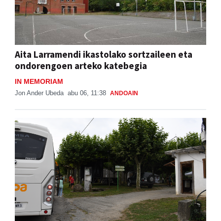
Aita Larramendi ikastolako sortzaileen eta
ondorengoen arteko katebegia
IN MEMORIAM
Jon Ander Ubeda
abu 06, 11:38
ANDOAIN