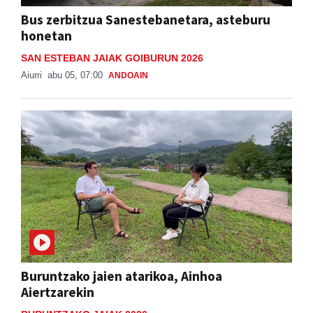
Bus zerbitzua Sanestebanetara, asteburu
honetan
SAN ESTEBAN JAIAK GOIBURUN 2026
Aiurri
abu 05, 07:00
ANDOAIN
Buruntzako jaien atarikoa, Ainhoa
Aiertzarekin