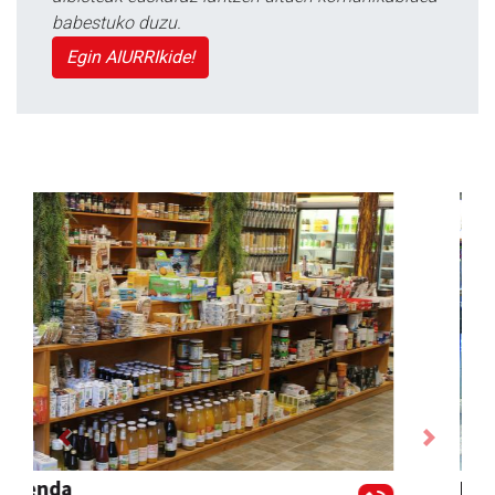
babestuko duzu.
Egin AIURRIkide!
Previous
Next
Elizondo taberna