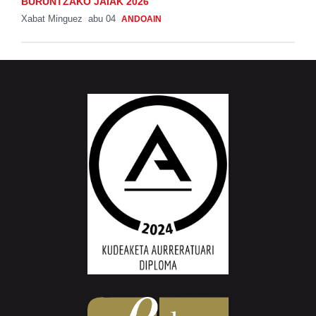
BURUNTZAKO JAIAK 2026
Xabat Minguez
abu 04
ANDOAIN