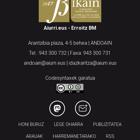
Aiurri.eus - Erroitz BM
Arantzibia plaza, 4-5 behea | ANDOAIN
Tel.: 943 300 732 | Faxa: 943 300 731
andoain@aiurri.eus | idazkaritza@aiurri.eus
Codesyntaxek garatua
HONI BURUZ
LEGE OHARRA
PUBLIZITATEA
ARAUAK
HARREMANETARAKO
RSS