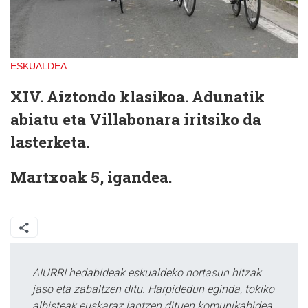
ESKUALDEA
XIV. Aiztondo klasikoa. Adunatik
abiatu eta Villabonara iritsiko da
lasterketa.
Martxoak 5, igandea.
AIURRI hedabideak eskualdeko nortasun hitzak
jaso eta zabaltzen ditu. Harpidedun eginda, tokiko
albisteak euskaraz lantzen dituen komunikabidea