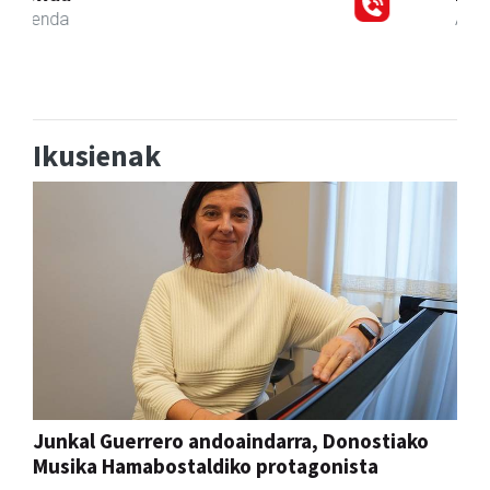
Andoain
-
Ikusienak
Junkal Guerrero andoaindarra, Donostiako
Musika Hamabostaldiko protagonista