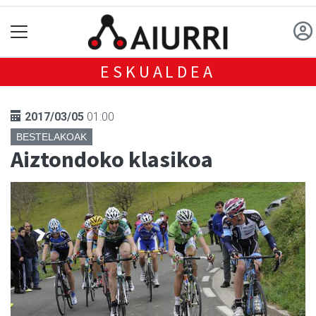
ESKUALDEA
2017/03/05
01:00
BESTELAKOAK
Aiztondoko klasikoa