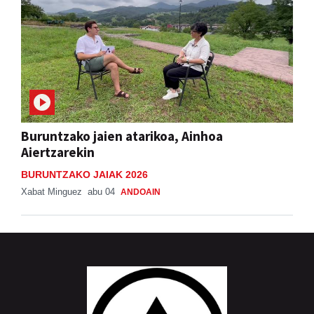
Buruntzako jaien atarikoa, Ainhoa
Aiertzarekin
BURUNTZAKO JAIAK 2026
Xabat Minguez
abu 04
ANDOAIN