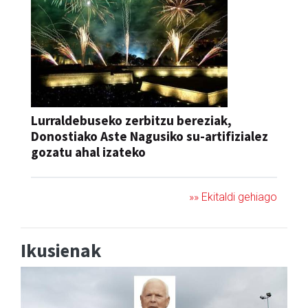
Lurraldebuseko zerbitzu bereziak,
Donostiako Aste Nagusiko su-artifizialez
gozatu ahal izateko
»» Ekitaldi gehiago
Ikusienak