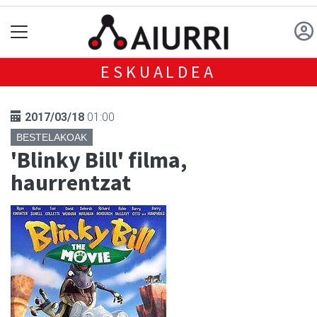
ESKUALDEA
2017/03/18
01:00
BESTELAKOAK
'Blinky Bill' filma,
haurrentzat