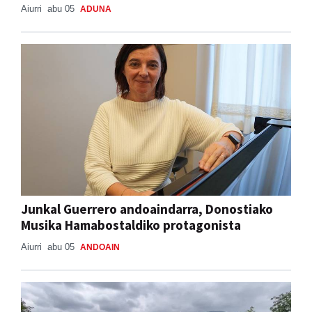
Aiurri
abu 05
ADUNA
Junkal Guerrero andoaindarra, Donostiako
Musika Hamabostaldiko protagonista
Aiurri
abu 05
ANDOAIN