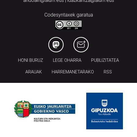
andoain@aiurri.eus | idazkaritza@aiurri.eus
Codesyntaxek garatua
HONI BURUZ
LEGE OHARRA
PUBLIZITATEA
ARAUAK
HARREMANETARAKO
RSS