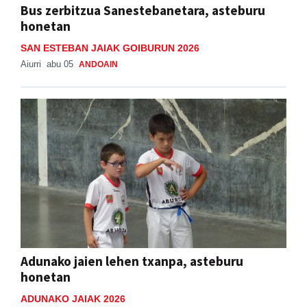
Bus zerbitzua Sanestebanetara, asteburu
honetan
SAN ESTEBAN JAIAK GOIBURUN 2026
Aiurri
abu 05
ANDOAIN
Adunako jaien lehen txanpa, asteburu
honetan
ADUNAKO JAIAK 2026