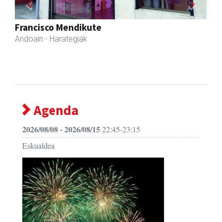
Previous
Next
RN mekanizatuak
Asteasu
- Mekanizatuak
Agenda
2026/08/08 - 2026/08/15
22:45-23:15
Eskualdea