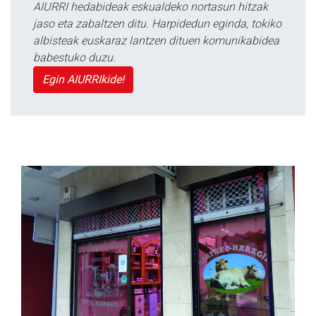
AIURRI hedabideak eskualdeko nortasun hitzak
jaso eta zabaltzen ditu. Harpidedun eginda, tokiko
albisteak euskaraz lantzen dituen komunikabidea
babestuko duzu.
Egin AIURRIkide!