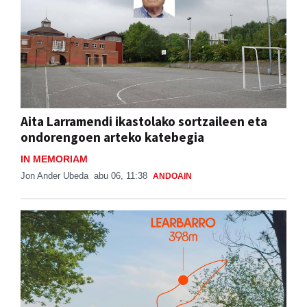
Aita Larramendi ikastolako sortzaileen eta
ondorengoen arteko katebegia
IN MEMORIAM
Jon Ander Ubeda
abu 06, 11:38
ANDOAIN