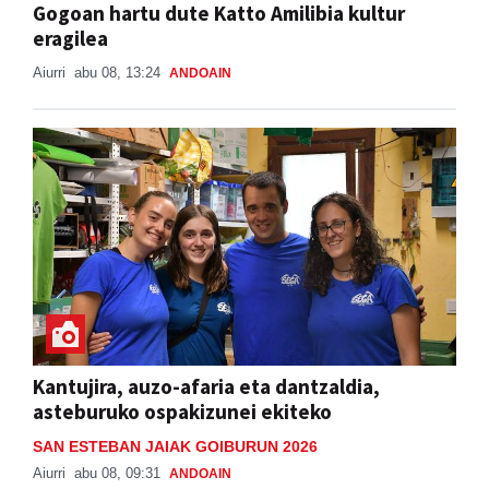
Gogoan hartu dute Katto Amilibia kultur
eragilea
Aiurri
abu 08, 13:24
ANDOAIN
Kantujira, auzo-afaria eta dantzaldia,
asteburuko ospakizunei ekiteko
SAN ESTEBAN JAIAK GOIBURUN 2026
Aiurri
abu 08, 09:31
ANDOAIN