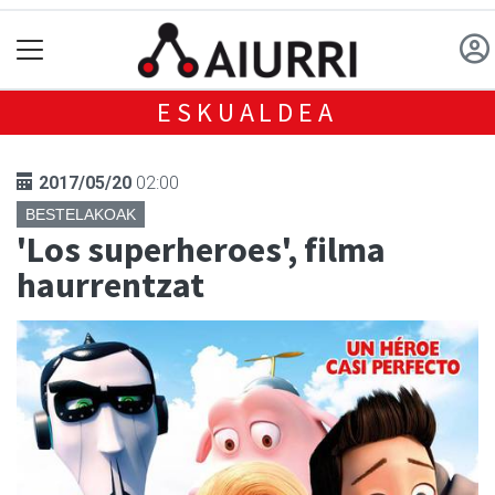
ESKUALDEA
2017/05/20
02:00
BESTELAKOAK
'Los superheroes', filma
haurrentzat