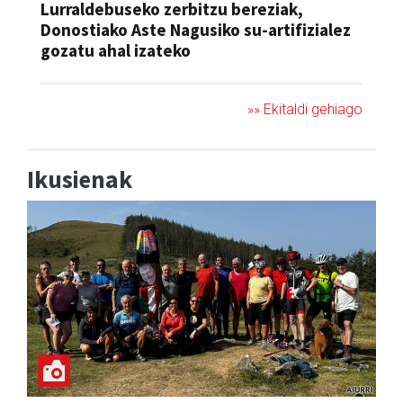
Lurraldebuseko zerbitzu bereziak,
Donostiako Aste Nagusiko su-artifizialez
gozatu ahal izateko
»» Ekitaldi gehiago
Ikusienak