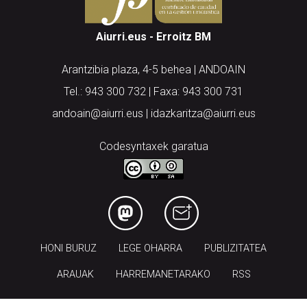
Aiurri.eus - Erroitz BM
Arantzibia plaza, 4-5 behea | ANDOAIN
Tel.: 943 300 732 | Faxa: 943 300 731
andoain@aiurri.eus | idazkaritza@aiurri.eus
Codesyntaxek garatua
HONI BURUZ
LEGE OHARRA
PUBLIZITATEA
ARAUAK
HARREMANETARAKO
RSS