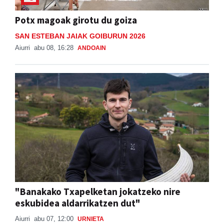
Potx magoak girotu du goiza
SAN ESTEBAN JAIAK GOIBURUN 2026
Aiurri
abu 08, 16:28
ANDOAIN
"Banakako Txapelketan jokatzeko nire
eskubidea aldarrikatzen dut"
Aiurri
abu 07, 12:00
URNIETA