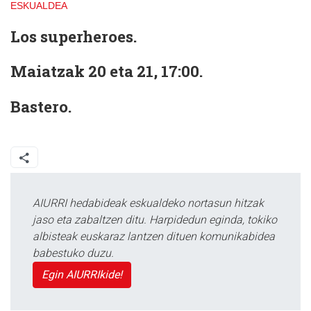
ESKUALDEA
Los superheroes.
Maiatzak 20 eta 21, 17:00.
Bastero.
AIURRI hedabideak eskualdeko nortasun hitzak
jaso eta zabaltzen ditu. Harpidedun eginda, tokiko
albisteak euskaraz lantzen dituen komunikabidea
babestuko duzu.
Egin AIURRIkide!