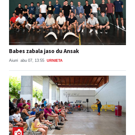
Babes zabala jaso du Ansak
Aiurri
abu 07, 13:55
URNIETA