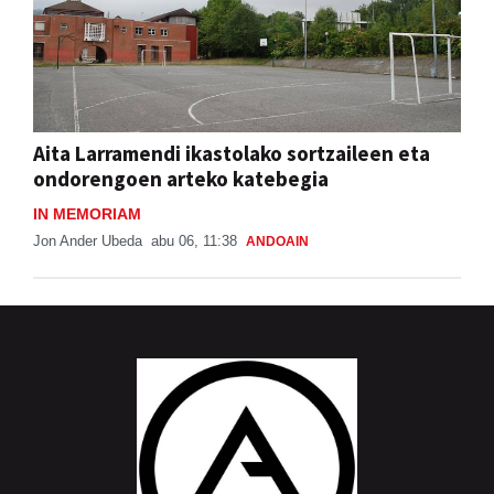
Aita Larramendi ikastolako sortzaileen eta
ondorengoen arteko katebegia
IN MEMORIAM
Jon Ander Ubeda
abu 06, 11:38
ANDOAIN