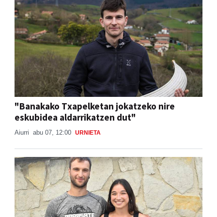
"Banakako Txapelketan jokatzeko nire
eskubidea aldarrikatzen dut"
Aiurri
abu 07, 12:00
URNIETA