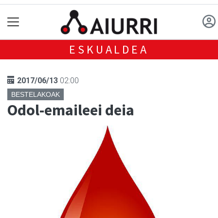
ESKUALDEA
2017/06/13
02:00
BESTELAKOAK
Odol-emaileei deia