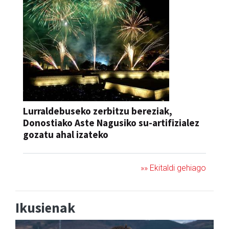
Lurraldebuseko zerbitzu bereziak,
Donostiako Aste Nagusiko su-artifizialez
gozatu ahal izateko
»» Ekitaldi gehiago
Ikusienak