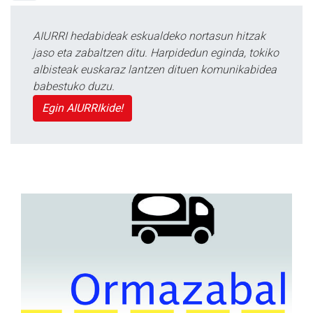
AIURRI hedabideak eskualdeko nortasun hitzak
jaso eta zabaltzen ditu. Harpidedun eginda, tokiko
albisteak euskaraz lantzen dituen komunikabidea
babestuko duzu.
Egin AIURRIkide!