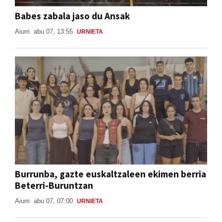
Babes zabala jaso du Ansak
Aiurri
abu 07, 13:55
URNIETA
Burrunba, gazte euskaltzaleen ekimen berria
Beterri-Buruntzan
Aiurri
abu 07, 07:00
URNIETA