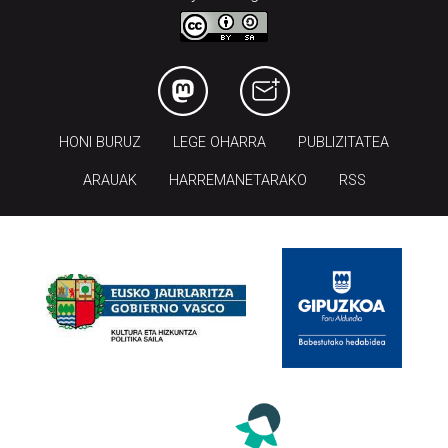
HONI BURUZ
LEGE OHARRA
PUBLIZITATEA
ARAUAK
HARREMANETARAKO
RSS