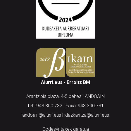
Aiurri.eus - Erroitz BM
Arantzibia plaza, 4-5 behea | ANDOAIN
Tel.: 943 300 732 | Faxa: 943 300 731
andoain@aiurri.eus | idazkaritza@aiurri.eus
Codesyntaxek garatua