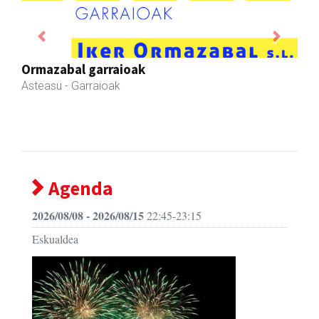
Previous
Next
Urrats inprimategia
Andoain
- Inprimategiak
Agenda
2026/08/08 - 2026/08/15
22:45-23:15
Eskualdea