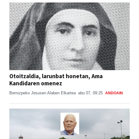
Otoitzaldia, larunbat honetan, Ama
Kandidaren omenez
Berrozpeko Jesusen Alaben Elkartea
abu 07, 09:25
ANDOAIN