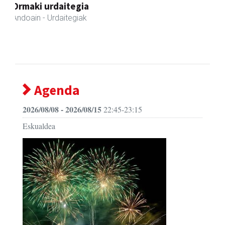
Arruti gozotegia
Andoain
- Gozotegiak
Agenda
2026/08/08 - 2026/08/15
22:45-23:15
Eskualdea