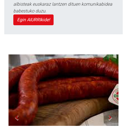
albisteak euskaraz lantzen dituen komunikabidea
babestuko duzu.
Egin AIURRIkide!
Previous
Next