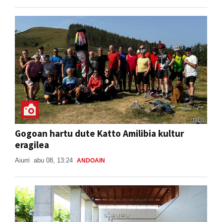
Gogoan hartu dute Katto Amilibia kultur
eragilea
Aiurri
abu 08, 13:24
ANDOAIN