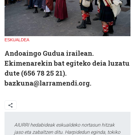
ESKUALDEA
Andoaingo Gudua irailean.
Ekimenarekin bat egiteko deia luzatu
dute (656 78 25 21).
bazkuna@larramendi.org.
AIURRI hedabideak eskualdeko nortasun hitzak
jaso eta zabaltzen ditu. Harpidedun eginda, tokiko