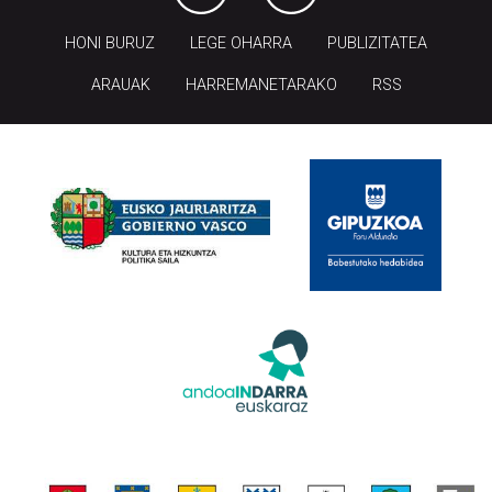
HONI BURUZ
LEGE OHARRA
PUBLIZITATEA
ARAUAK
HARREMANETARAKO
RSS