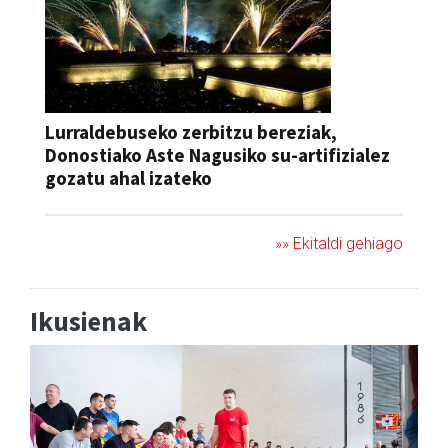
Lurraldebuseko zerbitzu bereziak,
Donostiako Aste Nagusiko su-artifizialez
gozatu ahal izateko
»» Ekitaldi gehiago
Ikusienak