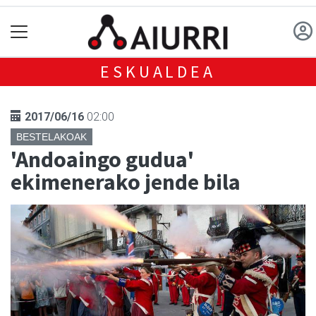
ESKUALDEA
2017/06/16
02:00
BESTELAKOAK
'Andoaingo gudua'
ekimenerako jende bila