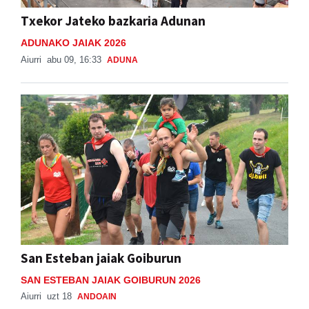
Txekor Jateko bazkaria Adunan
ADUNAKO JAIAK 2026
Aiurri
abu 09, 16:33
ADUNA
San Esteban jaiak Goiburun
SAN ESTEBAN JAIAK GOIBURUN 2026
Aiurri
uzt 18
ANDOAIN