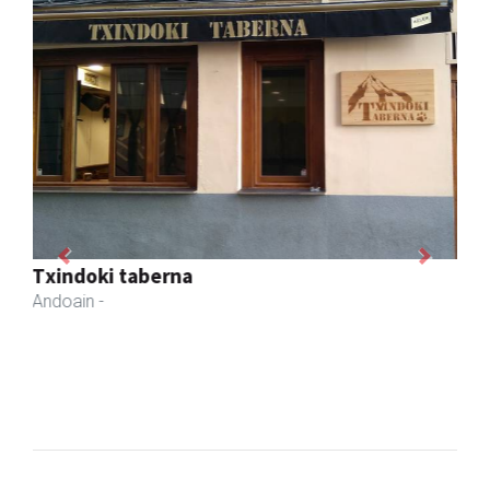
Previous
Next
Mandala terapiak
Asteasu
- Kinesiologia