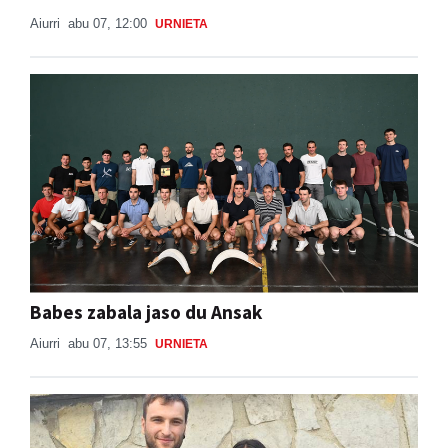
Aiurri
abu 07, 12:00
URNIETA
Babes zabala jaso du Ansak
Aiurri
abu 07, 13:55
URNIETA