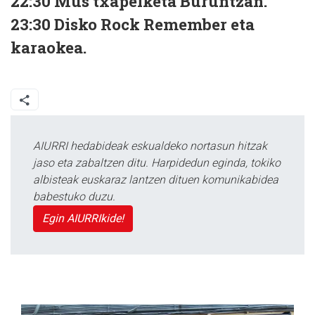
22:30 Mus txapelketa Buruntzan.
23:30 Disko Rock Remember eta
karaokea.
AIURRI hedabideak eskualdeko nortasun hitzak
jaso eta zabaltzen ditu. Harpidedun eginda, tokiko
albisteak euskaraz lantzen dituen komunikabidea
babestuko duzu.
Egin AIURRIkide!