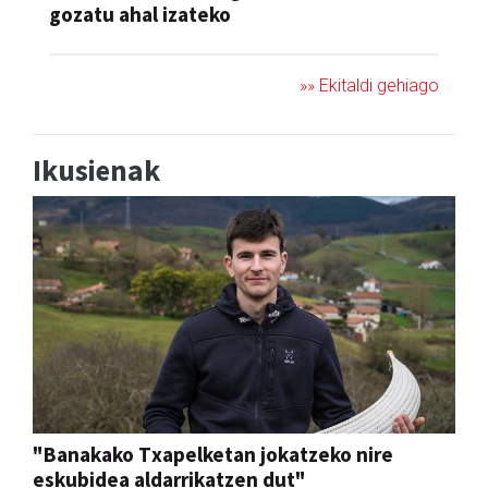
gozatu ahal izateko
»» Ekitaldi gehiago
Ikusienak
"Banakako Txapelketan jokatzeko nire
eskubidea aldarrikatzen dut"