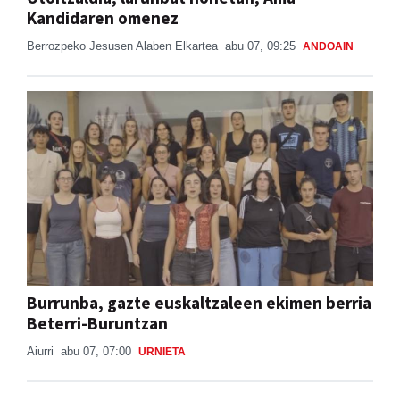
Kandidaren omenez
Berrozpeko Jesusen Alaben Elkartea
abu 07, 09:25
ANDOAIN
Burrunba, gazte euskaltzaleen ekimen berria
Beterri-Buruntzan
Aiurri
abu 07, 07:00
URNIETA