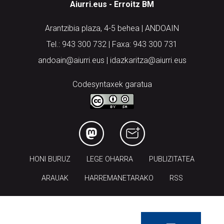
Aiurri.eus - Erroitz BM
Arantzibia plaza, 4-5 behea | ANDOAIN
Tel.: 943 300 732 | Faxa: 943 300 731
andoain@aiurri.eus | idazkaritza@aiurri.eus
Codesyntaxek garatua
HONI BURUZ
LEGE OHARRA
PUBLIZITATEA
ARAUAK
HARREMANETARAKO
RSS