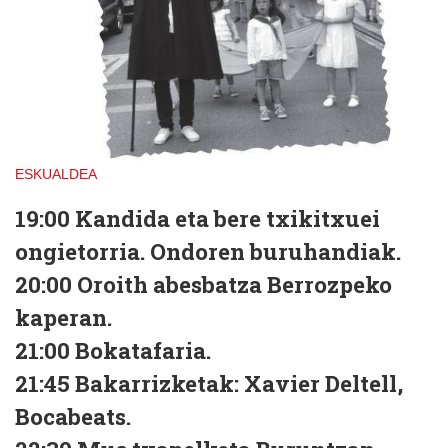
ESKUALDEA
19:00 Kandida eta bere txikitxuei
ongietorria. Ondoren buruhandiak.
20:00 Oroith abesbatza Berrozpeko
kaperan.
21:00 Bokatafaria.
21:45 Bakarrizketak: Xavier Deltell,
Bocabeats.