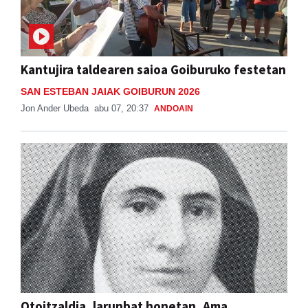
Kantujira taldearen saioa Goiburuko festetan
SAN ESTEBAN JAIAK GOIBURUN 2026
Jon Ander Ubeda
abu 07, 20:37
ANDOAIN
Otoitzaldia, larunbat honetan, Ama