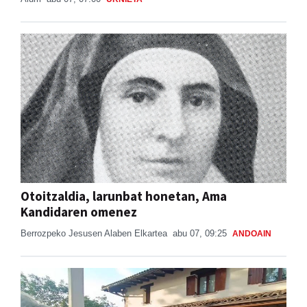
Otoitzaldia, larunbat honetan, Ama
Kandidaren omenez
Berrozpeko Jesusen Alaben Elkartea
abu 07, 09:25
ANDOAIN