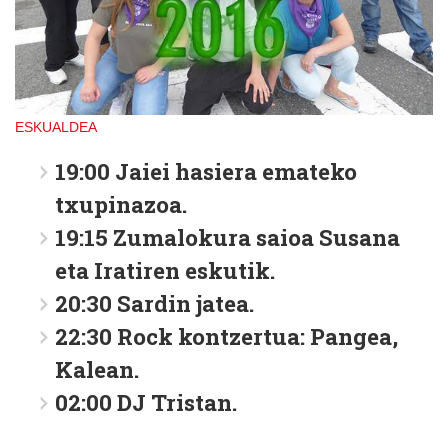
ESKUALDEA
19:00 Jaiei hasiera emateko
txupinazoa.
19:15 Zumalokura saioa Susana
eta Iratiren eskutik.
20:30 Sardin jatea.
22:30 Rock kontzertua: Pangea,
Kalean.
02:00 DJ Tristan.