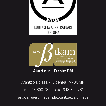
Aiurri.eus - Erroitz BM
Arantzibia plaza, 4-5 behea | ANDOAIN
Tel.: 943 300 732 | Faxa: 943 300 731
andoain@aiurri.eus | idazkaritza@aiurri.eus