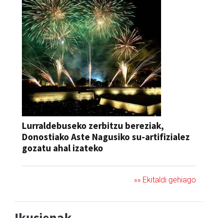
Lurraldebuseko zerbitzu bereziak,
Donostiako Aste Nagusiko su-artifizialez
gozatu ahal izateko
»» Ekitaldi gehiago
Ikusienak