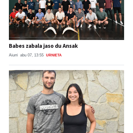
Babes zabala jaso du Ansak
Aiurri
abu 07, 13:55
URNIETA