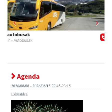
Previous
Next
Hiru Jatetxea
Andoain
- Tabernak
Agenda
2026/08/08 - 2026/08/15
22:45-23:15
Eskualdea