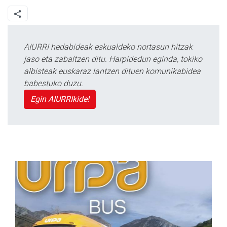
AIURRI hedabideak eskualdeko nortasun hitzak
jaso eta zabaltzen ditu. Harpidedun eginda, tokiko
albisteak euskaraz lantzen dituen komunikabidea
babestuko duzu.
Egin AIURRIkide!