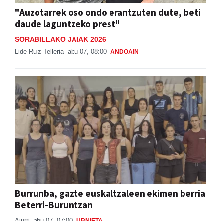
"Auzotarrek oso ondo erantzuten dute, beti
daude laguntzeko prest"
SORABILLAKO JAIAK 2026
Lide Ruiz Telleria
abu 07, 08:00
ANDOAIN
Burrunba, gazte euskaltzaleen ekimen berria
Beterri-Buruntzan
Aiurri
abu 07, 07:00
URNIETA