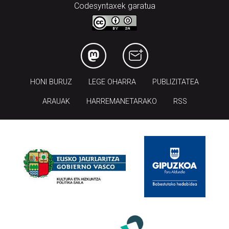
Codesyntaxek garatua
HONI BURUZ
LEGE OHARRA
PUBLIZITATEA
ARAUAK
HARREMANETARAKO
RSS