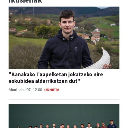
"Banakako Txapelketan jokatzeko nire
eskubidea aldarrikatzen dut"
Aiurri
abu 07, 12:00
URNIETA