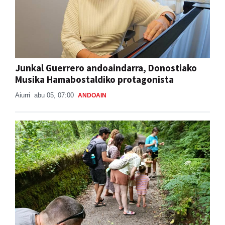
Junkal Guerrero andoaindarra, Donostiako
Musika Hamabostaldiko protagonista
Aiurri
abu 05, 07:00
ANDOAIN