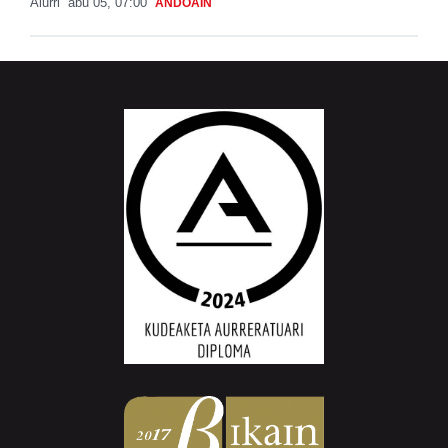
Aiurri
abu 05, 07:00
ANDOAIN