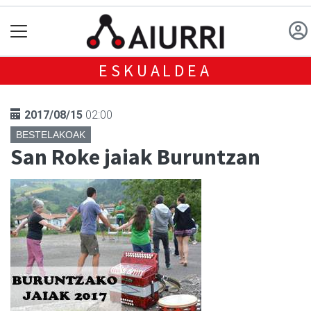
ESKUALDEA
2017/08/15
02:00
BESTELAKOAK
San Roke jaiak Buruntzan