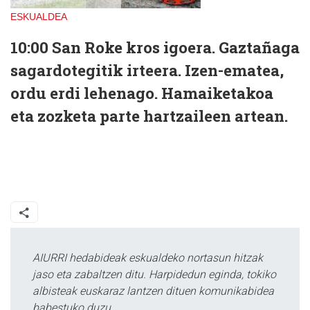
ESKUALDEA
10:00
San Roke kros igoera. Gaztañaga
sagardotegitik irteera. Izen-ematea,
ordu erdi lehenago. Hamaiketakoa
eta zozketa parte hartzaileen artean.
AIURRI hedabideak eskualdeko nortasun hitzak
jaso eta zabaltzen ditu. Harpidedun eginda, tokiko
albisteak euskaraz lantzen dituen komunikabidea
babestuko duzu.