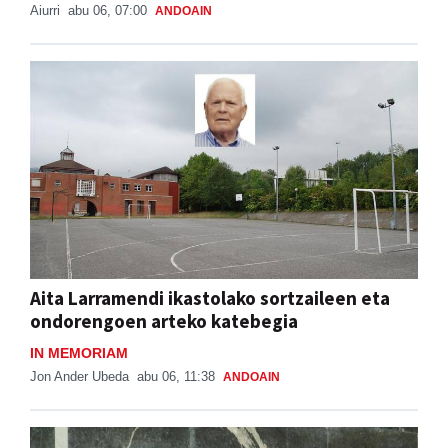
Aiurri
abu 06, 07:00
ANDOAIN
Aita Larramendi ikastolako sortzaileen eta
ondorengoen arteko katebegia
IN MEMORIAM
Jon Ander Ubeda
abu 06, 11:38
ANDOAIN