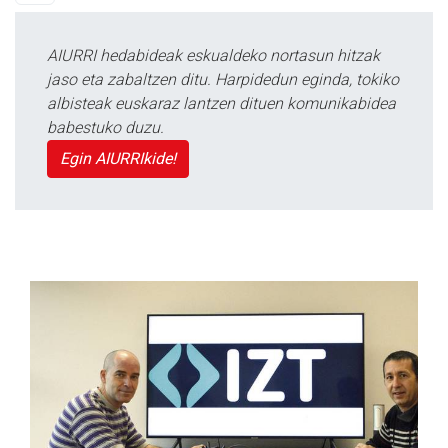
AIURRI hedabideak eskualdeko nortasun hitzak
jaso eta zabaltzen ditu. Harpidedun eginda, tokiko
albisteak euskaraz lantzen dituen komunikabidea
babestuko duzu.
Egin AIURRIkide!