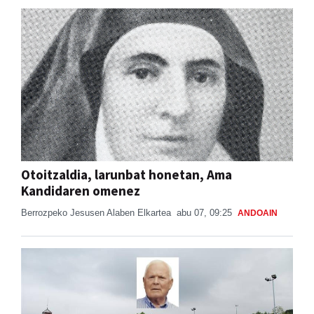
Otoitzaldia, larunbat honetan, Ama
Kandidaren omenez
Berrozpeko Jesusen Alaben Elkartea
abu 07, 09:25
ANDOAIN