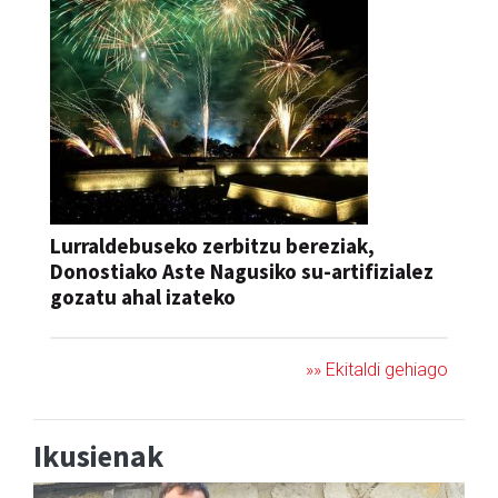
Lurraldebuseko zerbitzu bereziak,
Donostiako Aste Nagusiko su-artifizialez
gozatu ahal izateko
»» Ekitaldi gehiago
Ikusienak