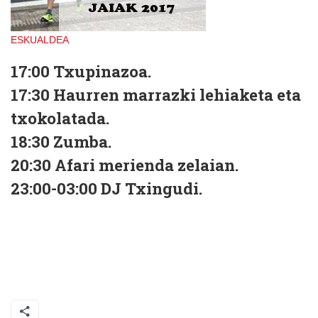
ESKUALDEA
17:00
Txupinazoa.
17:30
Haurren marrazki lehiaketa eta
txokolatada.
18:30
Zumba.
20:30
Afari merienda zelaian.
23:00-03:00
DJ Txingudi.