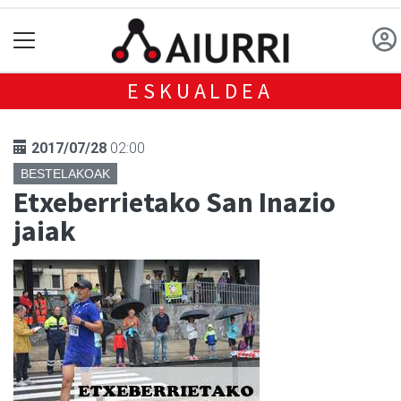
ESKUALDEA
2017/07/28
02:00
BESTELAKOAK
Etxeberrietako San Inazio
jaiak