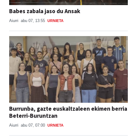
Babes zabala jaso du Ansak
Aiurri
abu 07, 13:55
URNIETA
Burrunba, gazte euskaltzaleen ekimen berria
Beterri-Buruntzan
Aiurri
abu 07, 07:00
URNIETA