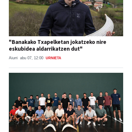
"Banakako Txapelketan jokatzeko nire
eskubidea aldarrikatzen dut"
Aiurri
abu 07, 12:00
URNIETA