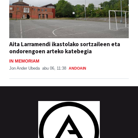
Aita Larramendi ikastolako sortzaileen eta
ondorengoen arteko katebegia
IN MEMORIAM
Jon Ander Ubeda
abu 06, 11:38
ANDOAIN