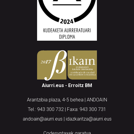
Aiurri.eus - Erroitz BM
Arantzibia plaza, 4-5 behea | ANDOAIN
Tel.: 943 300 732 | Faxa: 943 300 731
andoain@aiurri.eus | idazkaritza@aiurri.eus
Codesyntaxek garatua