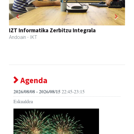
Previous
Next
Aranburu aholkularitza
Andoain
- Aholkularitza
Agenda
2026/08/08 - 2026/08/15
22:45-23:15
Eskualdea