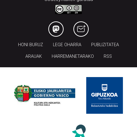
HONI BURUZ
LEGE OHARRA
PUBLIZITATEA
ARAUAK
HARREMANETARAKO
RSS