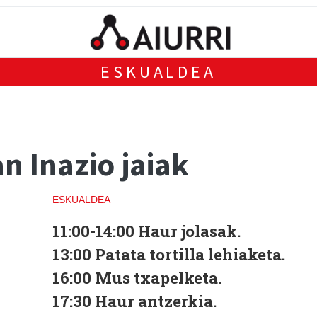
ESKUALDEA
n Inazio jaiak
ESKUALDEA
11:00-14:00
Haur jolasak.
13:00
Patata tortilla lehiaketa.
16:00
Mus txapelketa.
17:30
Haur antzerkia.