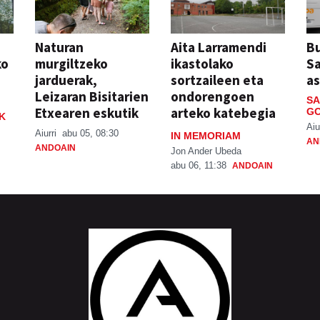
Naturan
Aita Larramendi
Bu
ko
murgiltzeko
ikastolako
S
jarduerak,
sortzaileen eta
a
Leizaran Bisitarien
ondorengoen
SA
Etxearen eskutik
arteko katebegia
GO
K
Aiu
Aiurri
abu 05, 08:30
IN MEMORIAM
AN
ANDOAIN
Jon Ander Ubeda
abu 06, 11:38
ANDOAIN