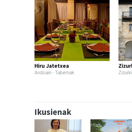
Hiru Jatetxea
Zizur
Andoain
- Tabernak
Zizurki
Ikusienak