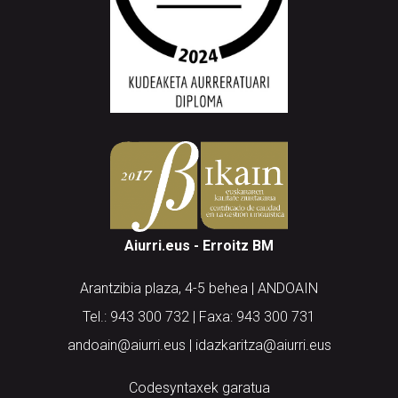
Aiurri.eus - Erroitz BM
Arantzibia plaza, 4-5 behea | ANDOAIN
Tel.: 943 300 732 | Faxa: 943 300 731
andoain@aiurri.eus | idazkaritza@aiurri.eus
Codesyntaxek garatua