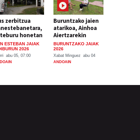
s zerbitzua
Buruntzako jaien
anestebanetara,
atarikoa, Ainhoa
steburu honetan
Aiertzarekin
N ESTEBAN JAIAK
BURUNTZAKO JAIAK
IBURUN 2026
2026
rri
abu 05, 07:00
Xabat Minguez
abu 04
DOAIN
ANDOAIN