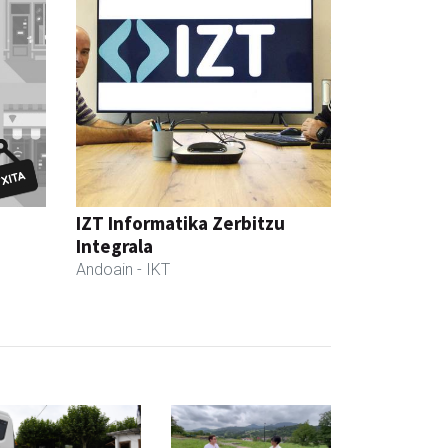
IZT Informatika Zerbitzu
Integrala
Andoain
- IKT