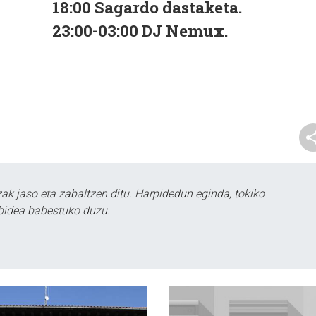
18:00
Sagardo dastaketa.
23:00-03:00
DJ Nemux.
k jaso eta zabaltzen ditu. Harpidedun eginda, tokiko
bidea babestuko duzu.