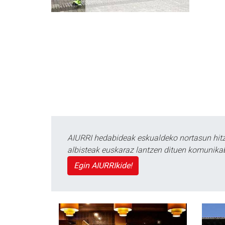
AIURRI hedabideak eskualdeko nortasun hitza
albisteak euskaraz lantzen dituen komunika
Egin AIURRIkide!