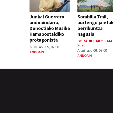
Junkal Guerrero
Sorabilla Trail,
andoaindarra,
aurtengo jaieta
Donostiako Musika
berrikuntza
Hamabostaldiko
nagusia
protagonista
SORABILLAKO JAIA
2026
Aiurri
abu 05, 07:00
Aiurri
abu 06, 07:00
ANDOAIN
ANDOAIN