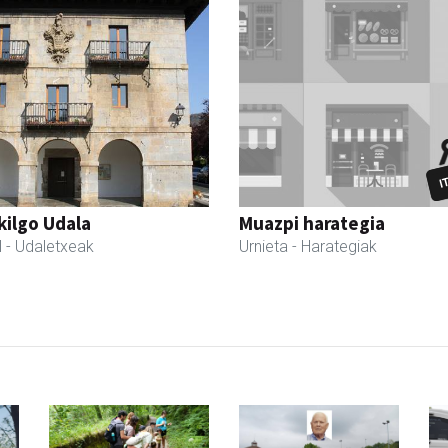
kilgo Udala
Muazpi harategia
l
- Udaletxeak
Urnieta
- Harategiak