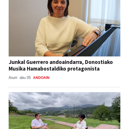
Junkal Guerrero andoaindarra, Donostiako
Musika Hamabostaldiko protagonista
Aiurri
abu 05
ANDOAIN