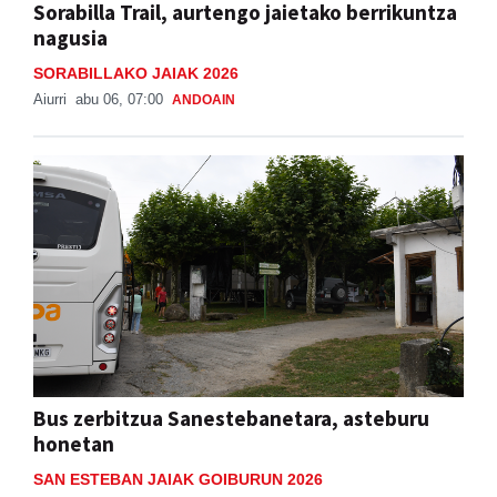
Sorabilla Trail, aurtengo jaietako berrikuntza
nagusia
SORABILLAKO JAIAK 2026
Aiurri
abu 06, 07:00
ANDOAIN
Bus zerbitzua Sanestebanetara, asteburu
honetan
SAN ESTEBAN JAIAK GOIBURUN 2026