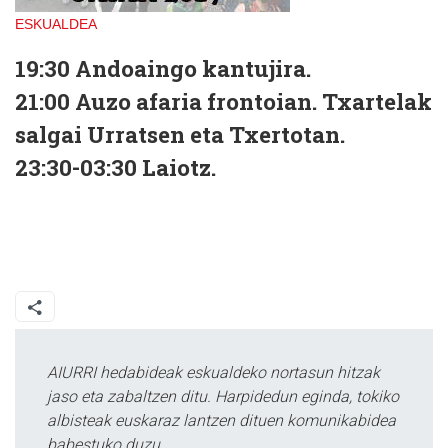
ESKUALDEA
19:30
Andoaingo kantujira.
21:00
Auzo afaria frontoian. Txartelak
salgai Urratsen eta Txertotan.
23:30-03:30
Laiotz.
AIURRI hedabideak eskualdeko nortasun hitzak
jaso eta zabaltzen ditu. Harpidedun eginda, tokiko
albisteak euskaraz lantzen dituen komunikabidea
babestuko duzu.