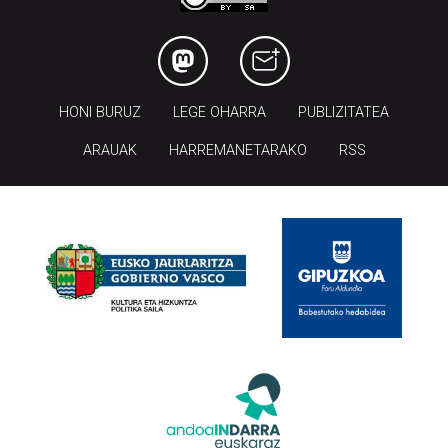
HONI BURUZ
LEGE OHARRA
PUBLIZITATEA
ARAUAK
HARREMANETARAKO
RSS