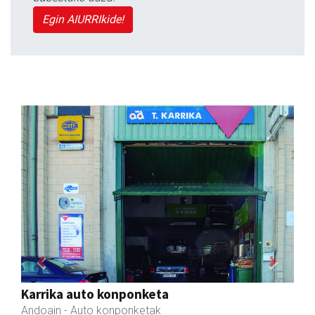
Egin AIURRIkide!
Previous
Next
Salkin
Andoain
- Merkatari elkarteak