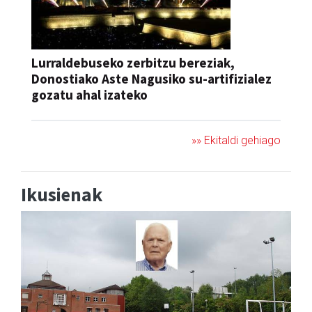
Lurraldebuseko zerbitzu bereziak,
Donostiako Aste Nagusiko su-artifizialez
gozatu ahal izateko
»» Ekitaldi gehiago
Ikusienak