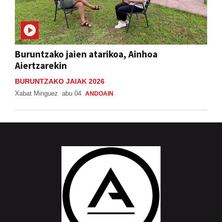
Buruntzako jaien atarikoa, Ainhoa
Aiertzarekin
BURUNTZAKO JAIAK 2026
Xabat Minguez
abu 04
ANDOAIN