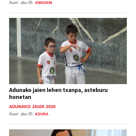
Aiurri
abu 05
ANDOAIN
Adunako jaien lehen txanpa, asteburu
honetan
ADUNAKO JAIAK 2026
Aiurri
abu 05
ADUNA