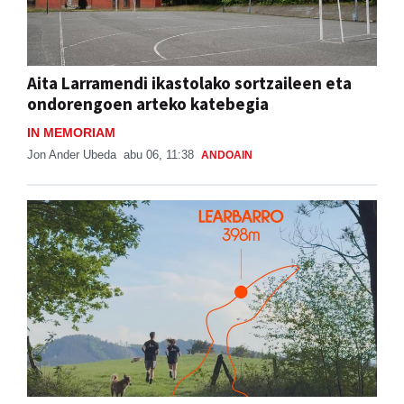
Aita Larramendi ikastolako sortzaileen eta
ondorengoen arteko katebegia
IN MEMORIAM
Jon Ander Ubeda
abu 06, 11:38
ANDOAIN