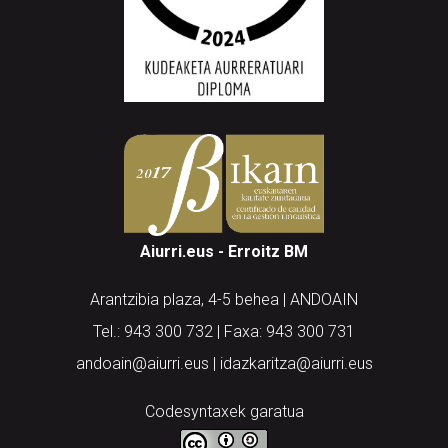
Aiurri.eus - Erroitz BM
Arantzibia plaza, 4-5 behea | ANDOAIN
Tel.: 943 300 732 | Faxa: 943 300 731
andoain@aiurri.eus | idazkaritza@aiurri.eus
Codesyntaxek garatua