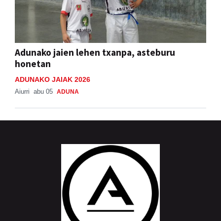
Adunako jaien lehen txanpa, asteburu
honetan
ADUNAKO JAIAK 2026
Aiurri
abu 05
ADUNA