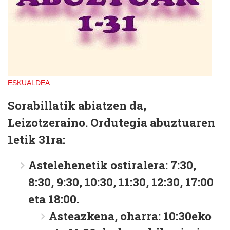
ESKUALDEA
Sorabillatik abiatzen da,
Leizotzeraino. Ordutegia abuztuaren
1etik 31ra:
Astelehenetik ostiralera: 7:30,
8:30, 9:30, 10:30, 11:30, 12:30, 17:00
eta 18:00.
Asteazkena, oharra: 10:30eko