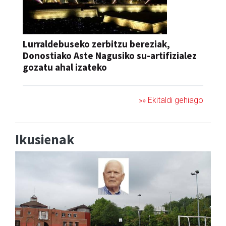
Lurraldebuseko zerbitzu bereziak,
Donostiako Aste Nagusiko su-artifizialez
gozatu ahal izateko
»» Ekitaldi gehiago
Ikusienak