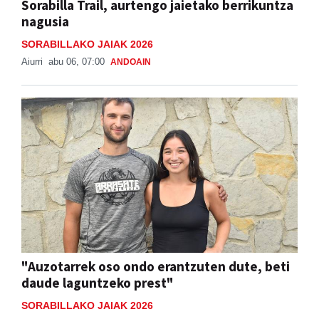
Sorabilla Trail, aurtengo jaietako berrikuntza
nagusia
SORABILLAKO JAIAK 2026
Aiurri
abu 06, 07:00
ANDOAIN
"Auzotarrek oso ondo erantzuten dute, beti
daude laguntzeko prest"
SORABILLAKO JAIAK 2026