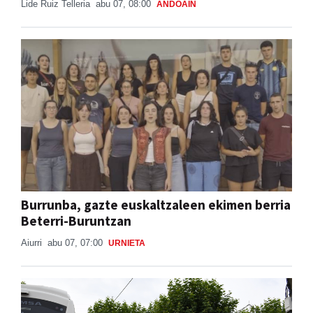
Lide Ruiz Telleria
abu 07, 08:00
ANDOAIN
Burrunba, gazte euskaltzaleen ekimen berria
Beterri-Buruntzan
Aiurri
abu 07, 07:00
URNIETA