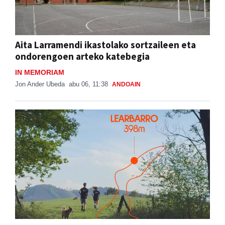
Aita Larramendi ikastolako sortzaileen eta
ondorengoen arteko katebegia
IN MEMORIAM
Jon Ander Ubeda
abu 06, 11:38
ANDOAIN