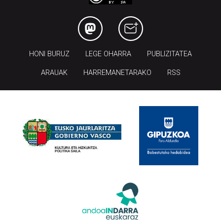
HONI BURUZ
LEGE OHARRA
PUBLIZITATEA
ARAUAK
HARREMANETARAKO
RSS