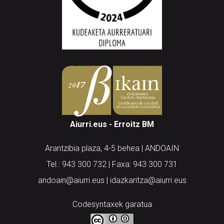
Aiurri.eus - Erroitz BM
Arantzibia plaza, 4-5 behea | ANDOAIN
Tel.: 943 300 732 | Faxa: 943 300 731
andoain@aiurri.eus | idazkaritza@aiurri.eus
Codesyntaxek garatua