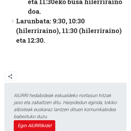
eta 11:30eko busa hilerriraino
doa.
Larunbata: 9:30, 10:30
(hilerriraino), 11:30 (hilerriraino)
eta 12:30.
AIURRI hedabideak eskualdeko nortasun hitzak
jaso eta zabaltzen ditu. Harpidedun eginda, tokiko
albisteak euskaraz lantzen dituen komunikabidea
babestuko duzu.
Egin AIURRIkide!