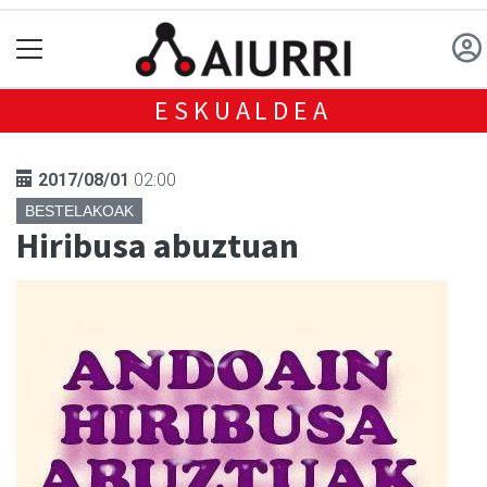
ESKUALDEA
2017/08/01
02:00
BESTELAKOAK
Hiribusa abuztuan