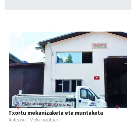
Previous
Next
Joxean harategia
Zizurkil
- Harategiak