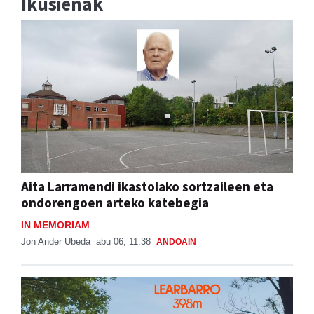
Ikusienak
Aita Larramendi ikastolako sortzaileen eta
ondorengoen arteko katebegia
IN MEMORIAM
Jon Ander Ubeda
abu 06, 11:38
ANDOAIN