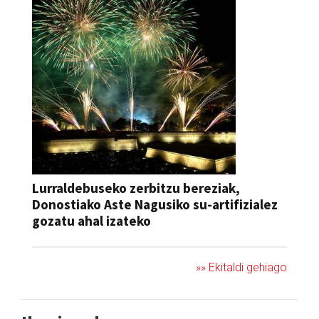
Lurraldebuseko zerbitzu bereziak,
Donostiako Aste Nagusiko su-artifizialez
gozatu ahal izateko
»» Ekitaldi gehiago