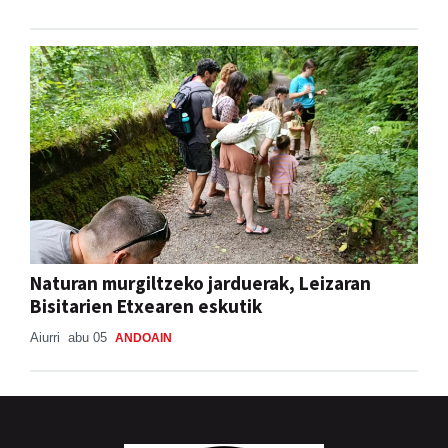
Naturan murgiltzeko jarduerak, Leizaran
Bisitarien Etxearen eskutik
Aiurri
abu 05
ANDOAIN