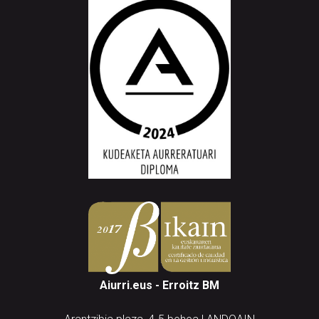
Aiurri.eus - Erroitz BM