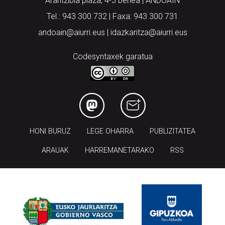
Arantzibia plaza, 4-5 behea | ANDOAIN
Tel.: 943 300 732 | Faxa: 943 300 731
andoain@aiurri.eus | idazkaritza@aiurri.eus
Codesyntaxek garatua
HONI BURUZ
LEGE OHARRA
PUBLIZITATEA
ARAUAK
HARREMANETARAKO
RSS