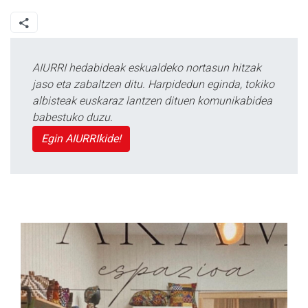
AIURRI hedabideak eskualdeko nortasun hitzak
jaso eta zabaltzen ditu. Harpidedun eginda, tokiko
albisteak euskaraz lantzen dituen komunikabidea
babestuko duzu.
Egin AIURRIkide!