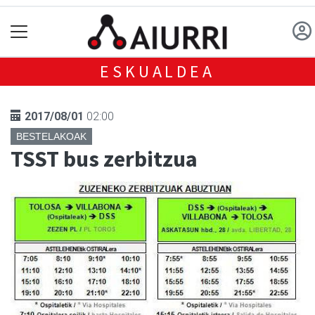
ESKUALDEA
2017/08/01
02:00
BESTELAKOAK
TSST bus zerbitzua