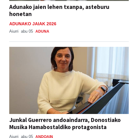
Adunako jaien lehen txanpa, asteburu
honetan
ADUNAKO JAIAK 2026
Aiurri
abu 05
ADUNA
Junkal Guerrero andoaindarra, Donostiako
Musika Hamabostaldiko protagonista
Aiurri
abu 05
ANDOAIN