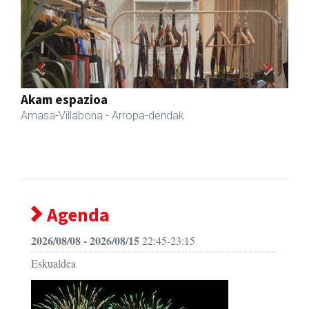
Previous
Next
Andoaingo AEK euskaltegia
Andoain
- Euskaltegiak
Agenda
2026/08/08 - 2026/08/15
22:45-23:15
Eskualdea