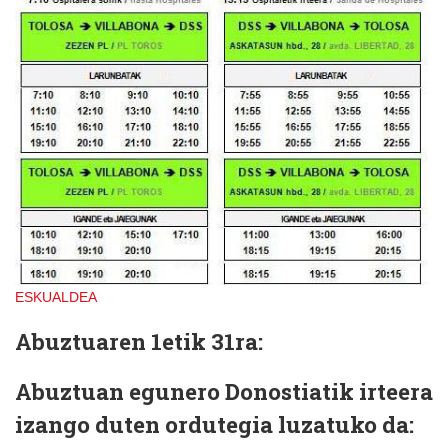
ESKUALDEA
Abuztuaren 1etik 31ra:
Abuztuan egunero Donostiatik irteera
izango duten ordutegia luzatuko da: