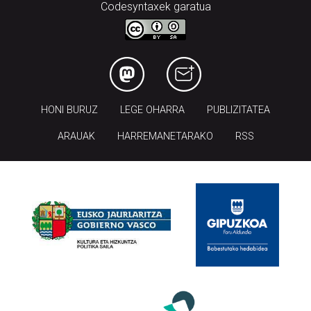
Codesyntaxek garatua
HONI BURUZ
LEGE OHARRA
PUBLIZITATEA
ARAUAK
HARREMANETARAKO
RSS