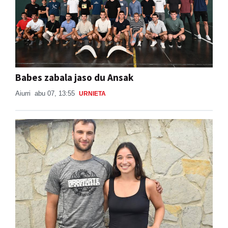
Babes zabala jaso du Ansak
Aiurri
abu 07, 13:55
URNIETA