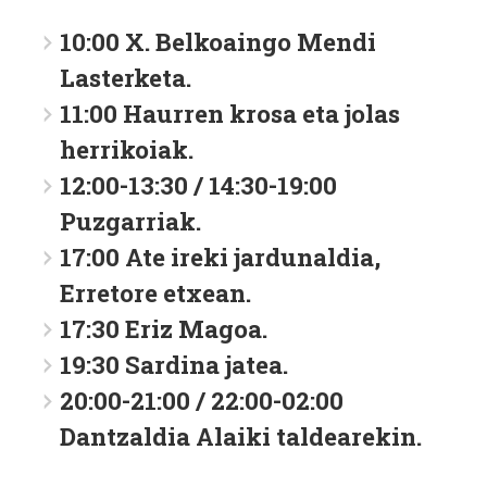
10:00 X. Belkoaingo Mendi
Lasterketa.
11:00 Haurren krosa eta jolas
herrikoiak.
12:00-13:30 / 14:30-19:00
Puzgarriak.
17:00 Ate ireki jardunaldia,
Erretore etxean.
17:30 Eriz Magoa.
19:30 Sardina jatea.
20:00-21:00 / 22:00-02:00
Dantzaldia Alaiki taldearekin.