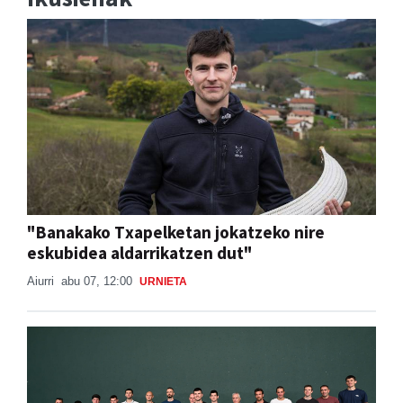
"Banakako Txapelketan jokatzeko nire
eskubidea aldarrikatzen dut"
Aiurri
abu 07, 12:00
URNIETA