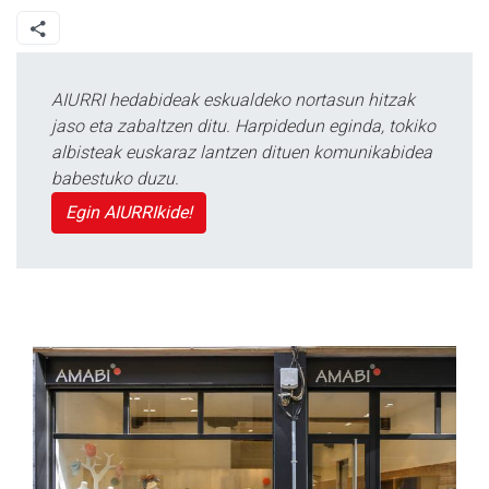
AIURRI hedabideak eskualdeko nortasun hitzak
jaso eta zabaltzen ditu. Harpidedun eginda, tokiko
albisteak euskaraz lantzen dituen komunikabidea
babestuko duzu.
Egin AIURRIkide!