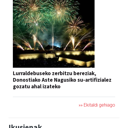
Lurraldebuseko zerbitzu bereziak,
Donostiako Aste Nagusiko su-artifizialez
gozatu ahal izateko
»» Ekitaldi gehiago
Ikusienak