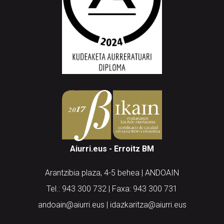
Aiurri.eus - Erroitz BM
Arantzibia plaza, 4-5 behea | ANDOAIN
Tel.: 943 300 732 | Faxa: 943 300 731
andoain@aiurri.eus | idazkaritza@aiurri.eus