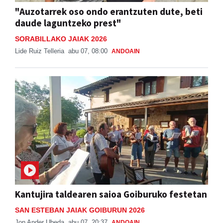
"Auzotarrek oso ondo erantzuten dute, beti
daude laguntzeko prest"
SORABILLAKO JAIAK 2026
Lide Ruiz Telleria
abu 07, 08:00
ANDOAIN
Kantujira taldearen saioa Goiburuko festetan
SAN ESTEBAN JAIAK GOIBURUN 2026
Jon Ander Ubeda
abu 07, 20:37
ANDOAIN