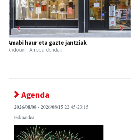
Previous
Next
Amane
Amasa-Villabona
- Arropa-dendak
Agenda
2026/08/08 - 2026/08/15
22:45-23:15
Eskualdea