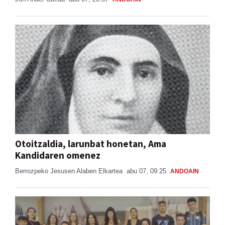
Otoitzaldia, larunbat honetan, Ama
Kandidaren omenez
Berrozpeko Jesusen Alaben Elkartea
abu 07, 09:25
ANDOAIN