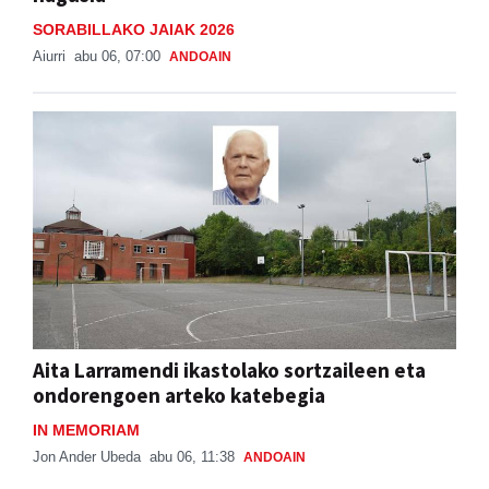
SORABILLAKO JAIAK 2026
Aiurri
abu 06, 07:00
ANDOAIN
Aita Larramendi ikastolako sortzaileen eta
ondorengoen arteko katebegia
IN MEMORIAM
Jon Ander Ubeda
abu 06, 11:38
ANDOAIN