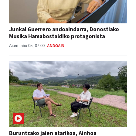
Junkal Guerrero andoaindarra, Donostiako
Musika Hamabostaldiko protagonista
Aiurri
abu 05, 07:00
ANDOAIN
Buruntzako jaien atarikoa, Ainhoa