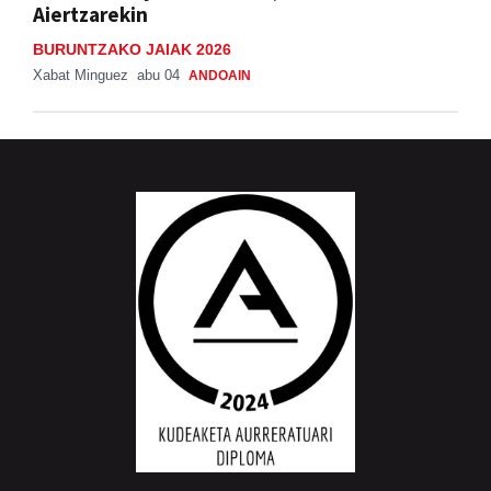
Aiertzarekin
BURUNTZAKO JAIAK 2026
Xabat Minguez
abu 04
ANDOAIN