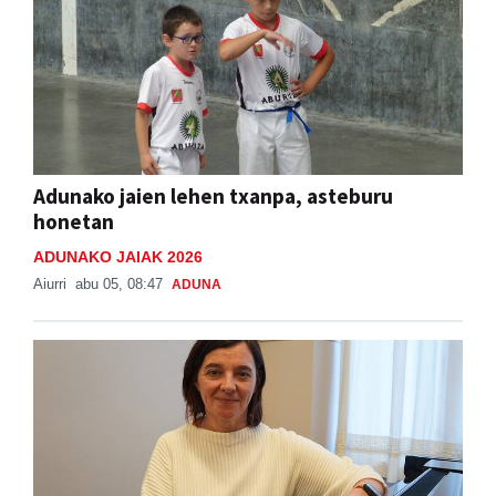
Adunako jaien lehen txanpa, asteburu
honetan
ADUNAKO JAIAK 2026
Aiurri
abu 05, 08:47
ADUNA