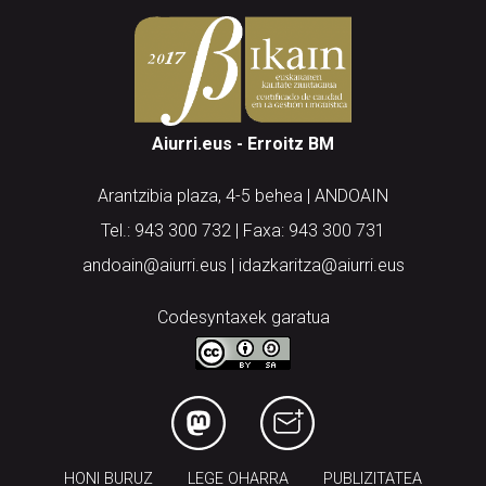
Aiurri.eus - Erroitz BM
Arantzibia plaza, 4-5 behea | ANDOAIN
Tel.: 943 300 732 | Faxa: 943 300 731
andoain@aiurri.eus | idazkaritza@aiurri.eus
Codesyntaxek garatua
HONI BURUZ
LEGE OHARRA
PUBLIZITATEA