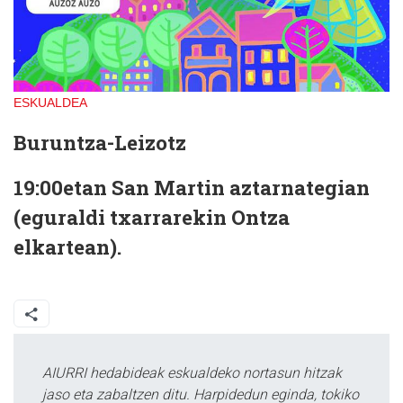
ESKUALDEA
Buruntza-Leizotz
19:00etan San Martin aztarnategian
(eguraldi txarrarekin Ontza
elkartean).
AIURRI hedabideak eskualdeko nortasun hitzak
jaso eta zabaltzen ditu. Harpidedun eginda, tokiko