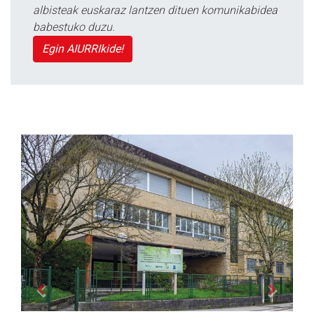
albisteak euskaraz lantzen dituen komunikabidea
babestuko duzu.
Egin AIURRIkide!
Previous
Next