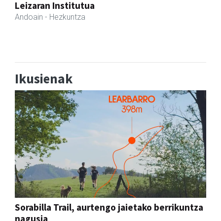
Eizmendi ile-apaindegia
Amasa-Villabona
- Ile-apaindegiak
Ikusienak
Sorabilla Trail, aurtengo jaietako berrikuntza
nagusia