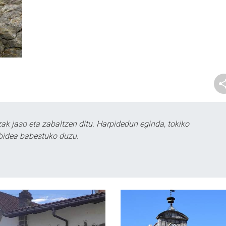
k jaso eta zabaltzen ditu. Harpidedun eginda, tokiko
bidea babestuko duzu.