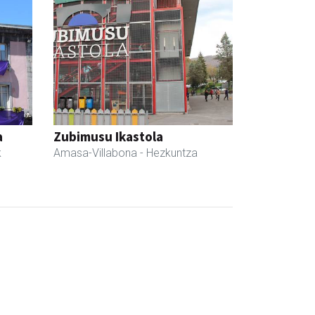
a
Zubimusu Ikastola
k
Amasa-Villabona
- Hezkuntza