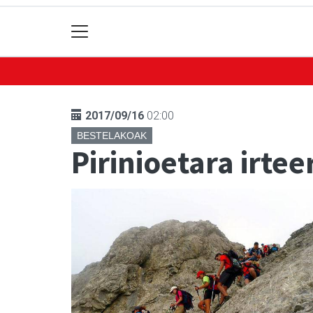
2017/09/16
02:00
BESTELAKOAK
Pirinioetara irte