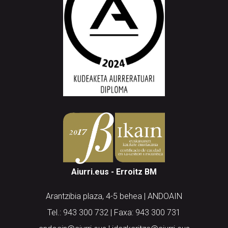
Aiurri.eus - Erroitz BM
Arantzibia plaza, 4-5 behea | ANDOAIN
Tel.: 943 300 732 | Faxa: 943 300 731