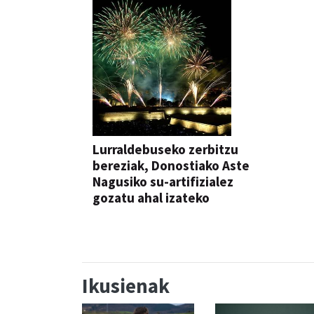
Lurraldebuseko zerbitzu
bereziak, Donostiako Aste
Nagusiko su-artifizialez
gozatu ahal izateko
Ikusienak