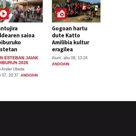
ntujira
Gogoan hartu
ldearen saioa
dute Katto
oiburuko
Amilibia kultur
stetan
eragilea
N ESTEBAN JAIAK
Aiurri
abu 08, 13:24
IBURUN 2026
ANDOAIN
n Ander Ubeda
 07, 20:37
ANDOAIN