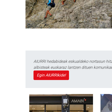
AIURRI hedabideak eskualdeko nortasun hitza
albisteak euskaraz lantzen dituen komunika
Egin AIURRIkide!