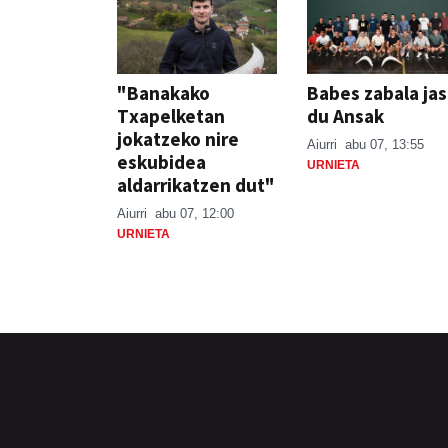
"Banakako
Babes zabala ja
Txapelketan
du Ansak
jokatzeko nire
Aiurri
abu 07, 13:55
eskubidea
URNIETA
aldarrikatzen dut"
Aiurri
abu 07, 12:00
URNIETA