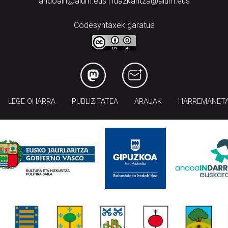
andoain@aiurri.eus | idazkaritza@aiurri.eus
Codesyntaxek garatua
LEGE OHARRA
PUBLIZITATEA
ARAUAK
HARREMANET