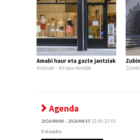
Amabi haur eta gazte jantziak
Zubim
Andoain
- Arropa-dendak
Zizurki
Agenda
2026/08/08 - 2026/08/15
22:45-23:15
Eskualdea