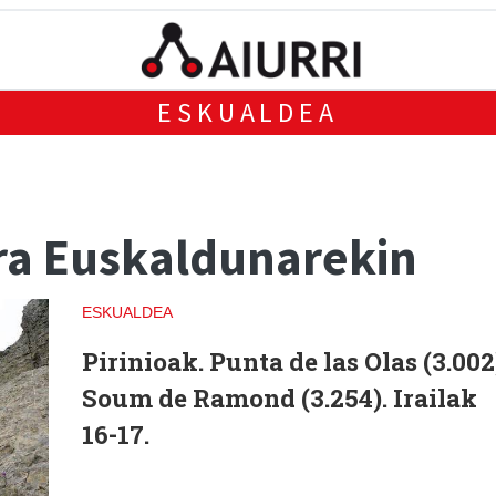
ESKUALDEA
era Euskaldunarekin
ESKUALDEA
Pirinioak.
Punta de las Olas (3.002
Soum de Ramond (3.254). Irailak
16-17.