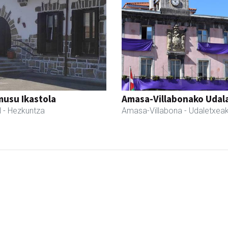
usu Ikastola
Amasa-Villabonako Udal
l
- Hezkuntza
Amasa-Villabona
- Udaletxea