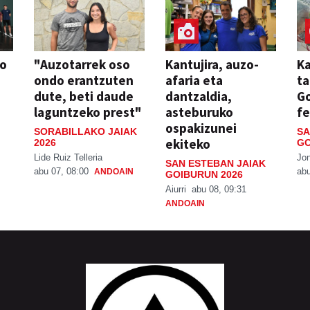
so
"Auzotarrek oso
Kantujira, auzo-
Ka
ondo erantzuten
afaria eta
ta
dute, beti daude
dantzaldia,
G
laguntzeko prest"
asteburuko
fe
ospakizunei
SORABILLAKO JAIAK
SA
ekiteko
2026
GO
Lide Ruiz Telleria
Jo
SAN ESTEBAN JAIAK
abu 07, 08:00
abu
ANDOAIN
GOIBURUN 2026
Aiurri
abu 08, 09:31
ANDOAIN