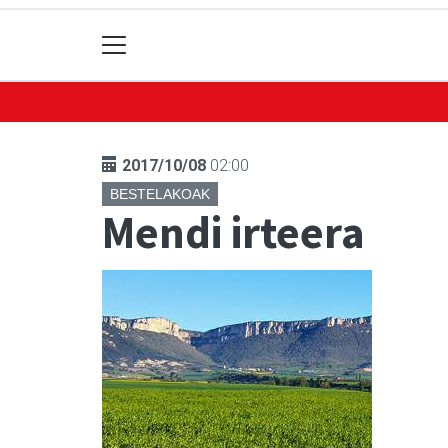
2017/10/08
02:00
BESTELAKOAK
Mendi irteera