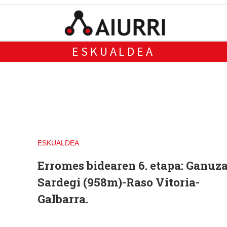
ESKUALDEA
ESKUALDEA
Erromes bidearen 6. etapa: Ganuza
Sardegi (958m)-Raso Vitoria-
Galbarra.