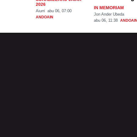
2026
IN MEMORIAM
Aiurri
abu 06, 07:00
Jon Ander Ubeda
ANDOAIN
abu 06, 11:38
ANDOAI