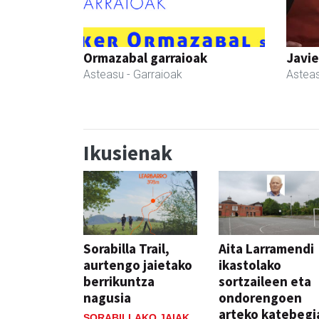
Ormazabal garraioak
Javie
Asteasu
- Garraioak
Astea
Ikusienak
Sorabilla Trail,
Aita Larramendi
aurtengo jaietako
ikastolako
berrikuntza
sortzaileen eta
nagusia
ondorengoen
arteko katebegi
SORABILLAKO JAIAK