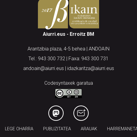
Aiurri.eus - Erroitz BM
Arantzibia plaza, 4-5 behea | ANDOAIN
Tel.: 943 300 732 | Faxa: 943 300 731
andoain@aiurri.eus | idazkaritza@aiurri.eus
Codesyntaxek garatua
LEGE OHARRA
PUBLIZITATEA
ARAUAK
HARREMANET