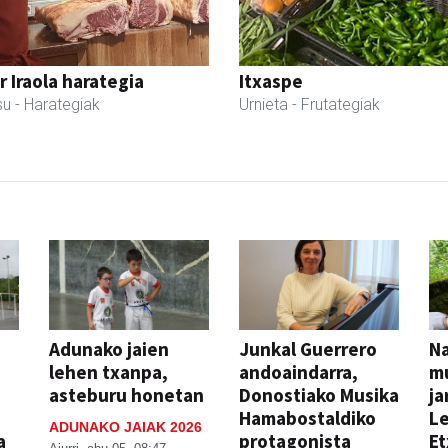
r Iraola harategia
Itxaspe
su
- Harategiak
Urnieta
- Frutategiak
Adunako jaien
Junkal Guerrero
N
lehen txanpa,
andoaindarra,
mu
asteburu honetan
Donostiako Musika
ja
Hamabostaldiko
Le
ADUNAKO JAIAK 2026
a
protagonista
Et