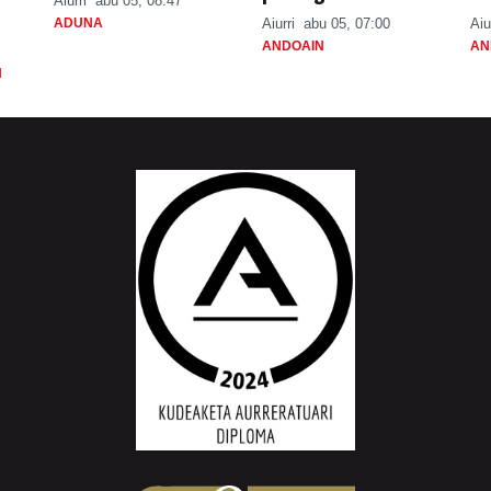
Aiurri
abu 05, 08:47
ADUNA
Aiurri
abu 05, 07:00
Aiu
ANDOAIN
AN
N