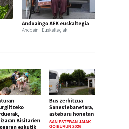
Andoaingo AEK euskaltegia
Andoain
- Euskaltegiak
aturan
Bus zerbitzua
rgiltzeko
Sanestebanetara,
rduerak,
asteburu honetan
izaran Bisitarien
SAN ESTEBAN JAIAK
xearen eskutik
GOIBURUN 2026