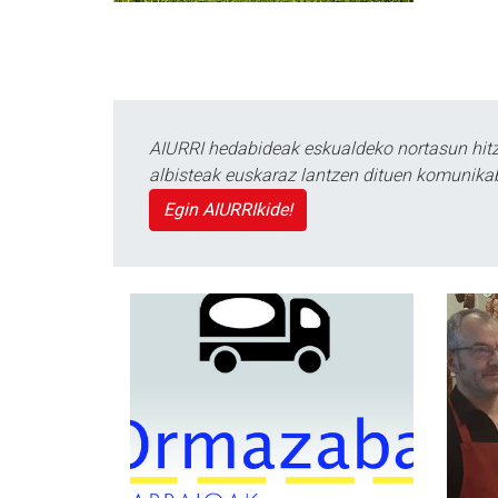
AIURRI hedabideak eskualdeko nortasun hitza
albisteak euskaraz lantzen dituen komunika
Egin AIURRIkide!