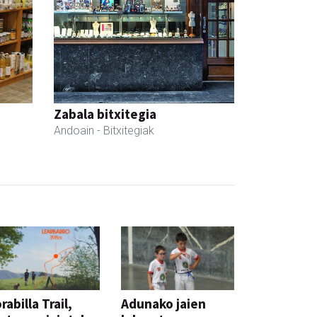
Zabala bitxitegia
Andoain
- Bitxitegiak
rabilla Trail,
Adunako jaien