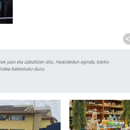
k jaso eta zabaltzen ditu. Harpidedun eginda, tokiko
bidea babestuko duzu.