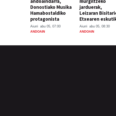
andoaindarra,
murgiltzeko
Donostiako Musika
jarduerak,
Hamabostaldiko
Leizaran Bisitar
protagonista
Etxearen eskuti
Aiurri
abu 05, 07:00
Aiurri
abu 05, 08:30
ANDOAIN
ANDOAIN