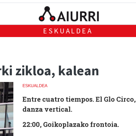
ESKUALDEA
ki zikloa, kalean
ESKUALDEA
Entre cuatro tiempos.
El Glo Circo,
danza vertical.
22:00, Goikoplazako frontoia.