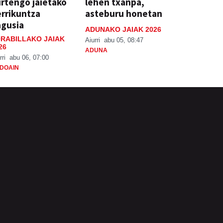
rtengo jaietako
lehen txanpa,
rrikuntza
asteburu honetan
agusia
ADUNAKO JAIAK 2026
RABILLAKO JAIAK
Aiurri
abu 05, 08:47
26
ADUNA
rri
abu 06, 07:00
DOAIN