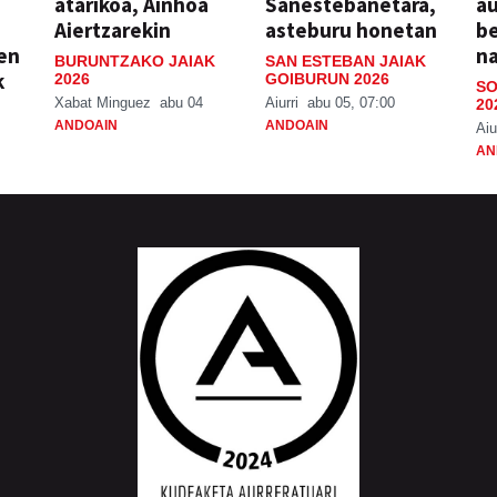
atarikoa, Ainhoa
Sanestebanetara,
au
Aiertzarekin
asteburu honetan
be
ien
n
BURUNTZAKO JAIAK
SAN ESTEBAN JAIAK
k
2026
GOIBURUN 2026
SO
Xabat Minguez
abu 04
Aiurri
abu 05, 07:00
20
ANDOAIN
ANDOAIN
Aiu
AN