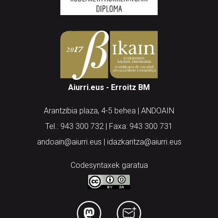
Aiurri.eus - Erroitz BM
Arantzibia plaza, 4-5 behea | ANDOAIN
Tel.: 943 300 732 | Faxa: 943 300 731
andoain@aiurri.eus | idazkaritza@aiurri.eus
Codesyntaxek garatua