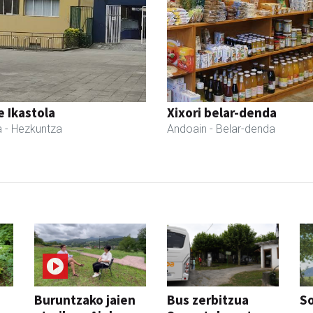
 Ikastola
Xixori belar-denda
a
- Hezkuntza
Andoain
- Belar-denda
Buruntzako jaien
Bus zerbitzua
So