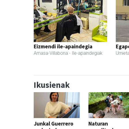
Eizmendi ile-apaindegia
Egape
Amasa-Villabona
- Ile-apaindegiak
Urniet
Ikusienak
Junkal Guerrero
Naturan