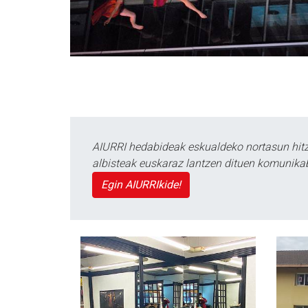
AIURRI hedabideak eskualdeko nortasun hitza
albisteak euskaraz lantzen dituen komunika
Egin AIURRIkide!