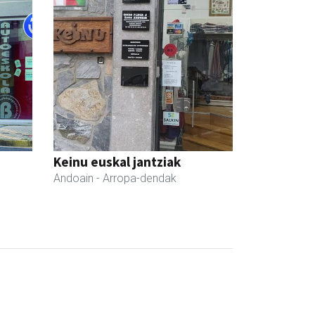
Keinu euskal jantziak
Andoain
- Arropa-dendak