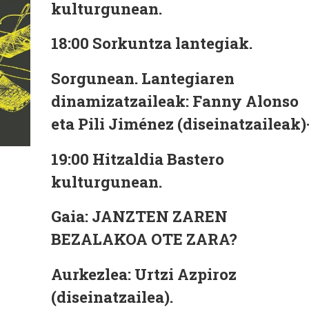
kulturgunean.
18:00 Sorkuntza lantegiak.
Sorgunean. Lantegiaren
dinamizatzaileak:
Fanny Alonso
eta Pili Jiménez
(diseinatzaileak)
19:00 Hitzaldia
Bastero
kulturgunean.
Gaia:
JANZTEN ZAREN
BEZALAKOA OTE ZARA?
Aurkezlea:
Urtzi Azpiroz
(diseinatzailea).