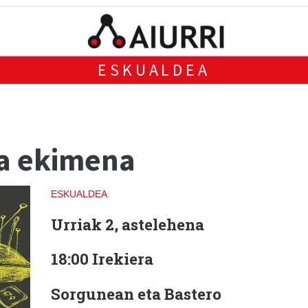
ESKUALDEA
a ekimena
ESKUALDEA
Urriak 2, astelehena
18:00 Irekiera
Sorgunean eta Bastero