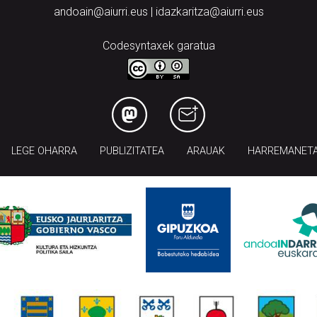
andoain@aiurri.eus | idazkaritza@aiurri.eus
Codesyntaxek garatua
LEGE OHARRA
PUBLIZITATEA
ARAUAK
HARREMANET