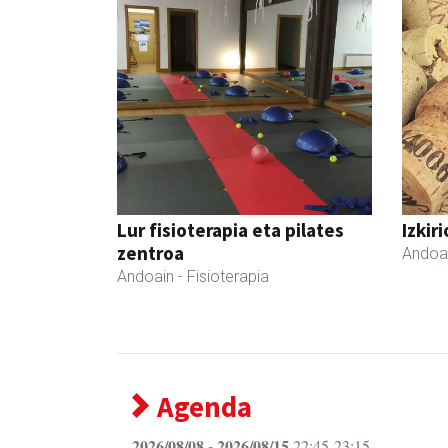
Lur fisioterapia eta pilates
Izkir
zentroa
Andoa
Andoain
- Fisioterapia
Agenda
2026/08/08 - 2026/08/15
22:45-23:15