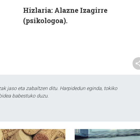
Hizlaria:
Alazne Izagirre
(psikologoa).
k jaso eta zabaltzen ditu. Harpidedun eginda, tokiko
bidea babestuko duzu.