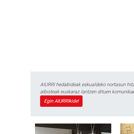
AIURRI hedabideak eskualdeko nortasun hitza
albisteak euskaraz lantzen dituen komunika
Egin AIURRIkide!