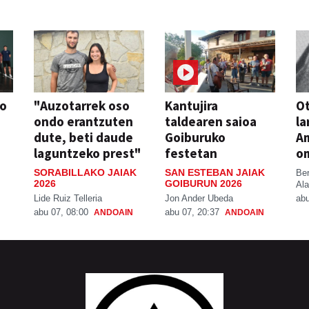
so
"Auzotarrek oso
Kantujira
Ot
ondo erantzuten
taldearen saioa
la
dute, beti daude
Goiburuko
A
laguntzeko prest"
festetan
o
SORABILLAKO JAIAK
SAN ESTEBAN JAIAK
Be
2026
GOIBURUN 2026
Ala
Lide Ruiz Telleria
Jon Ander Ubeda
abu
abu 07, 08:00
abu 07, 20:37
ANDOAIN
ANDOAIN