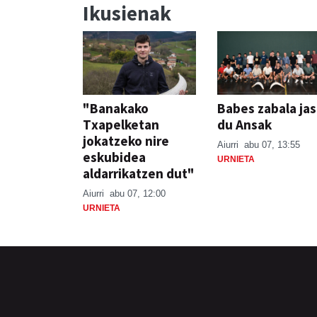
Ikusienak
"Banakako
Babes zabala ja
Txapelketan
du Ansak
jokatzeko nire
Aiurri
abu 07, 13:55
eskubidea
URNIETA
aldarrikatzen dut"
Aiurri
abu 07, 12:00
URNIETA