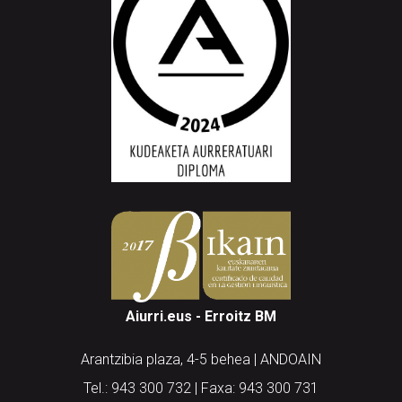
Aiurri.eus - Erroitz BM
Arantzibia plaza, 4-5 behea | ANDOAIN
Tel.: 943 300 732 | Faxa: 943 300 731