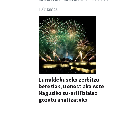
Eskualdea
Lurraldebuseko zerbitzu
bereziak, Donostiako Aste
Nagusiko su-artifizialez
gozatu ahal izateko