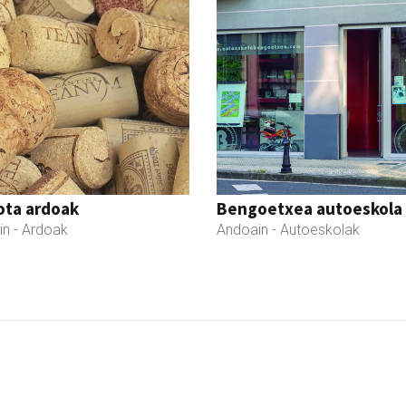
iota ardoak
Bengoetxea autoeskola
in
- Ardoak
Andoain
- Autoeskolak