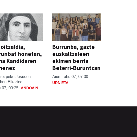
oitzaldia,
Burrunba, gazte
runbat honetan,
euskaltzaleen
ma Kandidaren
ekimen berria
menez
Beterri-Buruntzan
rrozpeko Jesusen
Aiurri
abu 07, 07:00
ben Elkartea
URNIETA
 07, 09:25
ANDOAIN