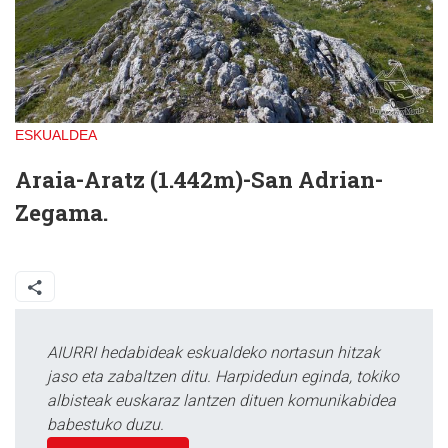
ESKUALDEA
Araia-Aratz (1.442m)-San Adrian-
Zegama.
AIURRI hedabideak eskualdeko nortasun hitzak
jaso eta zabaltzen ditu. Harpidedun eginda, tokiko
albisteak euskaraz lantzen dituen komunikabidea
babestuko duzu.