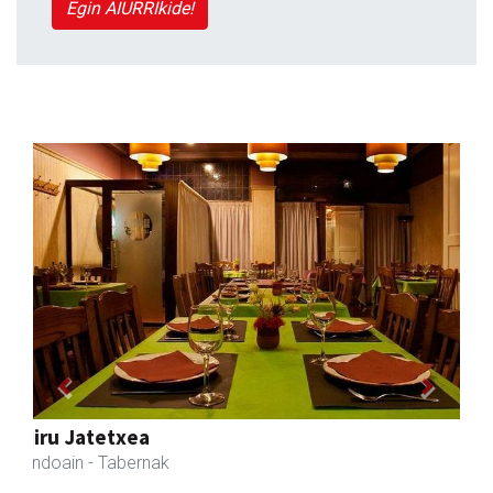
Egin AIURRIkide!
Previous
Next
Amasa-Villabonako Udala
Amasa-Villabona
- Udaletxeak