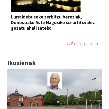
Lurraldebuseko zerbitzu bereziak,
Donostiako Aste Nagusiko su-artifizialez
gozatu ahal izateko
»» Ekitaldi gehiago
Ikusienak