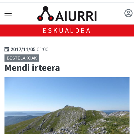
ESKUALDEA
2017/11/05
01:00
BESTELAKOAK
Mendi irteera