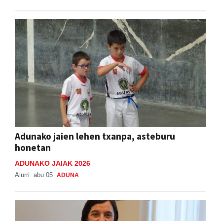
Adunako jaien lehen txanpa, asteburu
honetan
ADUNAKO JAIAK 2026
Aiurri
abu 05
ADUNA