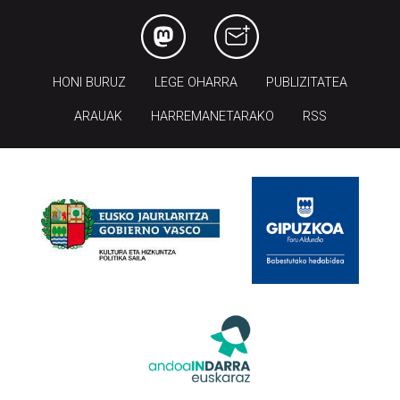
HONI BURUZ
LEGE OHARRA
PUBLIZITATEA
ARAUAK
HARREMANETARAKO
RSS