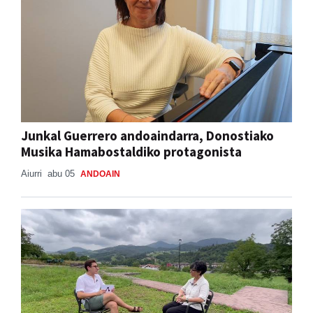
Junkal Guerrero andoaindarra, Donostiako
Musika Hamabostaldiko protagonista
Aiurri
abu 05
ANDOAIN