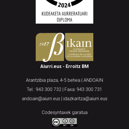
Aiurri.eus - Erroitz BM
Arantzibia plaza, 4-5 behea | ANDOAIN
Tel.: 943 300 732 | Faxa: 943 300 731
andoain@aiurri.eus | idazkaritza@aiurri.eus
Codesyntaxek garatua