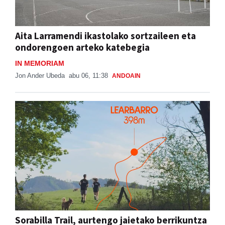
Aita Larramendi ikastolako sortzaileen eta
ondorengoen arteko katebegia
IN MEMORIAM
Jon Ander Ubeda
abu 06, 11:38
ANDOAIN
Sorabilla Trail, aurtengo jaietako berrikuntza