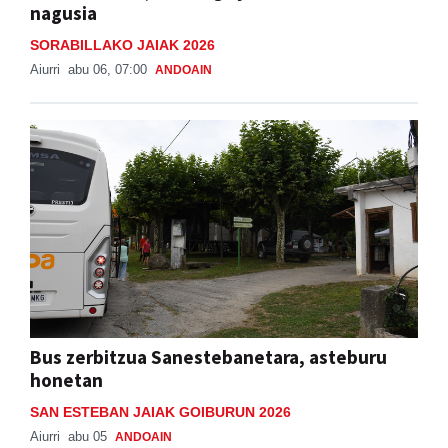
nagusia
SORABILLAKO JAIAK 2026
Aiurri
abu 06, 07:00
ANDOAIN
Bus zerbitzua Sanestebanetara, asteburu
honetan
SAN ESTEBAN JAIAK GOIBURUN 2026
Aiurri
abu 05
ANDOAIN