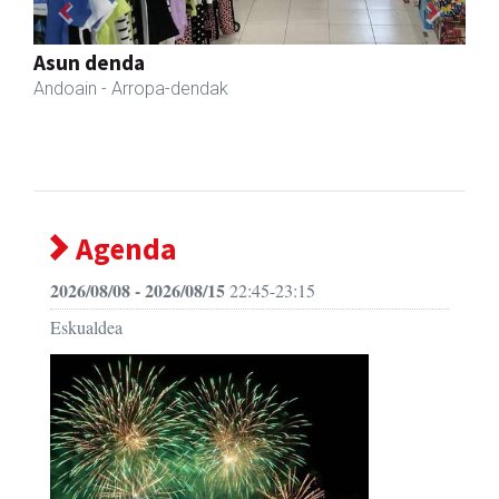
Previous
Next
Iturri-Ondo jatetxea
Asteasu
- Jatetxeak
Agenda
2026/08/08 - 2026/08/15
22:45-23:15
Eskualdea