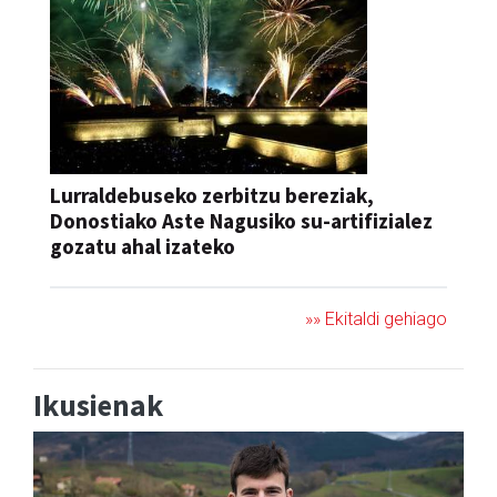
Lurraldebuseko zerbitzu bereziak,
Donostiako Aste Nagusiko su-artifizialez
gozatu ahal izateko
»» Ekitaldi gehiago
Ikusienak