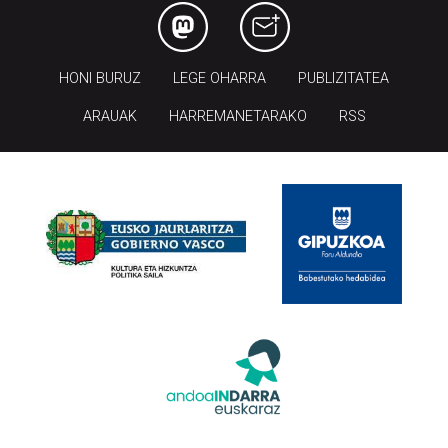
HONI BURUZ
LEGE OHARRA
PUBLIZITATEA
ARAUAK
HARREMANETARAKO
RSS