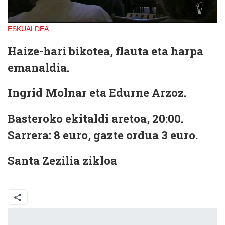
ESKUALDEA
Haize-hari bikotea
, flauta eta harpa
emanaldia.
Ingrid Molnar eta Edurne Arzoz.
Basteroko ekitaldi aretoa, 20:00.
Sarrera: 8 euro, gazte ordua 3 euro.
Santa Zezilia zikloa