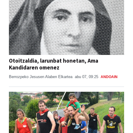
Otoitzaldia, larunbat honetan, Ama
Kandidaren omenez
Berrozpeko Jesusen Alaben Elkartea
abu 07, 09:25
ANDOAIN