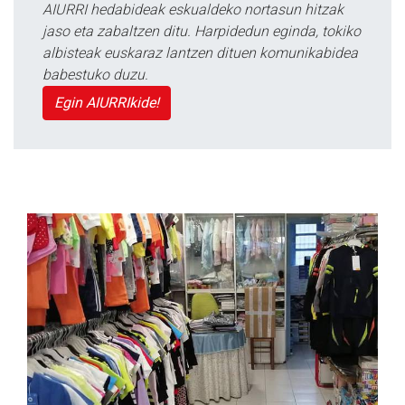
AIURRI hedabideak eskualdeko nortasun hitzak
jaso eta zabaltzen ditu. Harpidedun eginda, tokiko
albisteak euskaraz lantzen dituen komunikabidea
babestuko duzu.
Egin AIURRIkide!