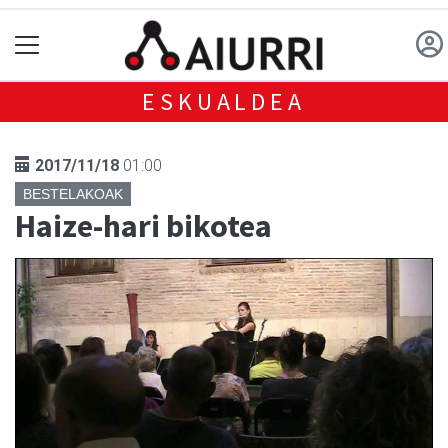
ESKUALDEA
2017/11/18
01:00
BESTELAKOAK
Haize-hari bikotea