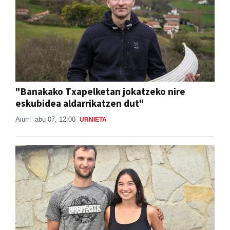
"Banakako Txapelketan jokatzeko nire
eskubidea aldarrikatzen dut"
Aiurri
abu 07, 12:00
URNIETA