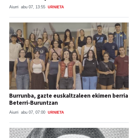
Aiurri
abu 07, 13:55
URNIETA
Burrunba, gazte euskaltzaleen ekimen berria
Beterri-Buruntzan
Aiurri
abu 07, 07:00
URNIETA