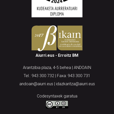
Aiurri.eus - Erroitz BM
Arantzibia plaza, 4-5 behea | ANDOAIN
Tel.: 943 300 732 | Faxa: 943 300 731
andoain@aiurri.eus | idazkaritza@aiurri.eus
Codesyntaxek garatua