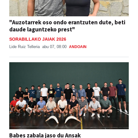
"Auzotarrek oso ondo erantzuten dute, beti
daude laguntzeko prest"
SORABILLAKO JAIAK 2026
Lide Ruiz Telleria
abu 07, 08:00
ANDOAIN
Babes zabala jaso du Ansak