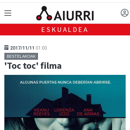
ESKUALDEA
2017/11/11
01:00
BESTELAKOAK
'Toc toc' filma