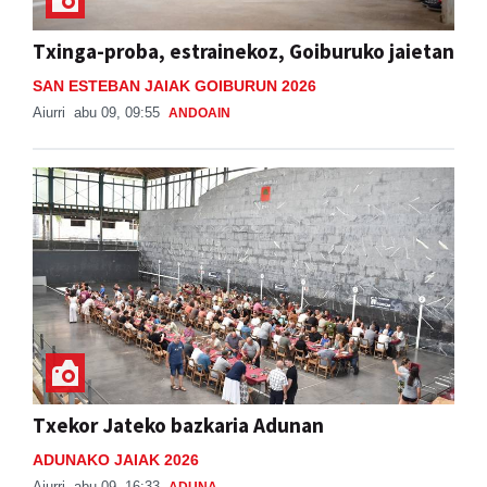
Txinga-proba, estrainekoz, Goiburuko jaietan
SAN ESTEBAN JAIAK GOIBURUN 2026
Aiurri
abu 09, 09:55
ANDOAIN
Txekor Jateko bazkaria Adunan
ADUNAKO JAIAK 2026
Aiurri
abu 09, 16:33
ADUNA