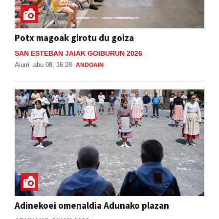
Potx magoak girotu du goiza
SAN ESTEBAN JAIAK GOIBURUN 2026
Aiurri
abu 08, 16:28
ANDOAIN
Adinekoei omenaldia Adunako plazan