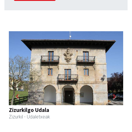
Previous
Next
Txortu mekanizaketa eta muntaketa
Asteasu
- Mekanizatuak