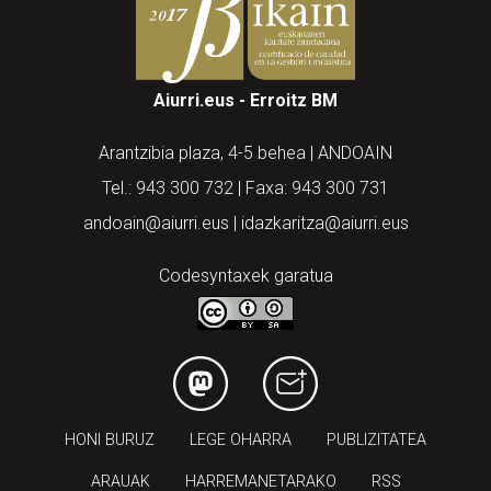
Aiurri.eus - Erroitz BM
Arantzibia plaza, 4-5 behea | ANDOAIN
Tel.: 943 300 732 | Faxa: 943 300 731
andoain@aiurri.eus | idazkaritza@aiurri.eus
Codesyntaxek garatua
HONI BURUZ
LEGE OHARRA
PUBLIZITATEA
ARAUAK
HARREMANETARAKO
RSS