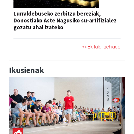
Lurraldebuseko zerbitzu bereziak,
Donostiako Aste Nagusiko su-artifizialez
gozatu ahal izateko
»» Ekitaldi gehiago
Ikusienak