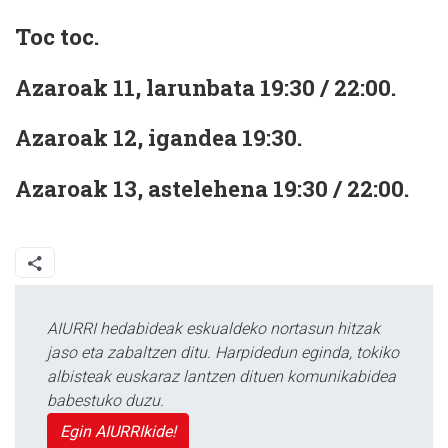
Toc toc.
Azaroak 11, larunbata 19:30 / 22:00.
Azaroak 12, igandea 19:30.
Azaroak 13, astelehena 19:30 / 22:00.
AIURRI hedabideak eskualdeko nortasun hitzak
jaso eta zabaltzen ditu. Harpidedun eginda, tokiko
albisteak euskaraz lantzen dituen komunikabidea
babestuko duzu.
Egin AIURRIkide!