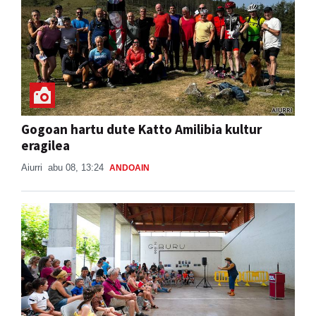
Gogoan hartu dute Katto Amilibia kultur
eragilea
Aiurri
abu 08, 13:24
ANDOAIN