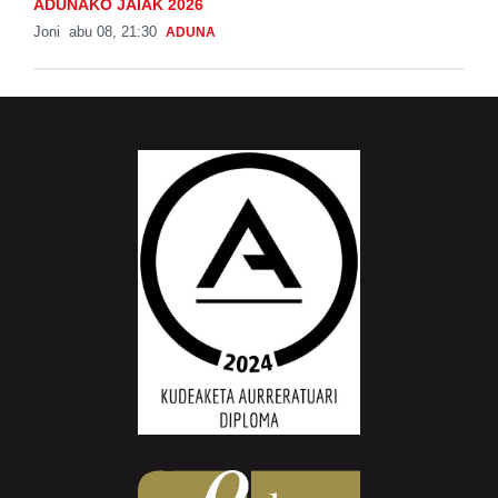
ADUNAKO JAIAK 2026
Joni
abu 08, 21:30
ADUNA