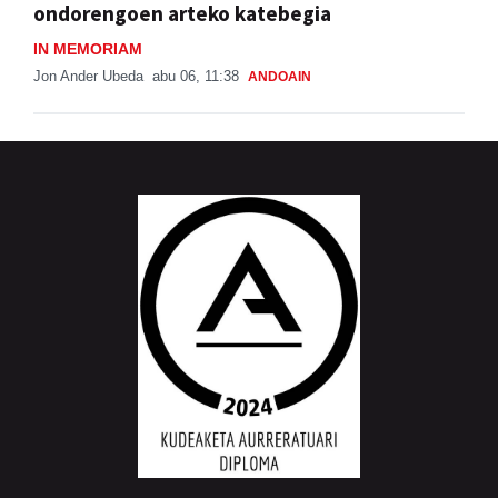
ondorengoen arteko katebegia
IN MEMORIAM
Jon Ander Ubeda
abu 06, 11:38
ANDOAIN