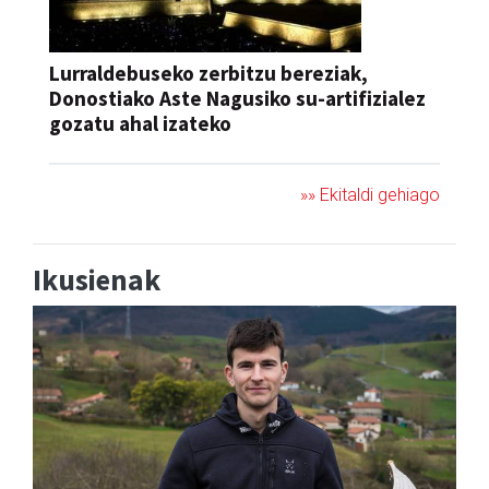
Lurraldebuseko zerbitzu bereziak,
Donostiako Aste Nagusiko su-artifizialez
gozatu ahal izateko
»» Ekitaldi gehiago
Ikusienak