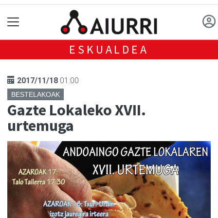
ESKUALDEA
2017/11/18
01:00
BESTELAKOAK
Gazte Lokaleko XVII.
urtemuga