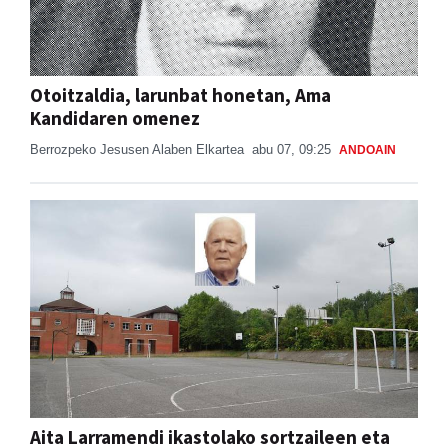
Otoitzaldia, larunbat honetan, Ama
Kandidaren omenez
Berrozpeko Jesusen Alaben Elkartea
abu 07, 09:25
ANDOAIN
Aita Larramendi ikastolako sortzaileen eta