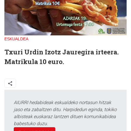
ESKUALDEA
Txuri Urdin Izotz Jauregira irteera.
Matrikula 10 euro.
AIURRI hedabideak eskualdeko nortasun hitzak
jaso eta zabaltzen ditu. Harpidedun eginda, tokiko
albisteak euskaraz lantzen dituen komunikabidea
babestuko duzu.