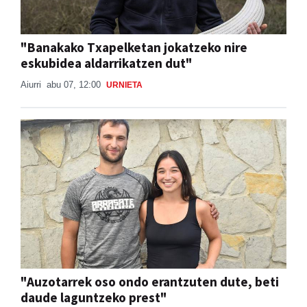
"Banakako Txapelketan jokatzeko nire
eskubidea aldarrikatzen dut"
Aiurri
abu 07, 12:00
URNIETA
"Auzotarrek oso ondo erantzuten dute, beti
daude laguntzeko prest"