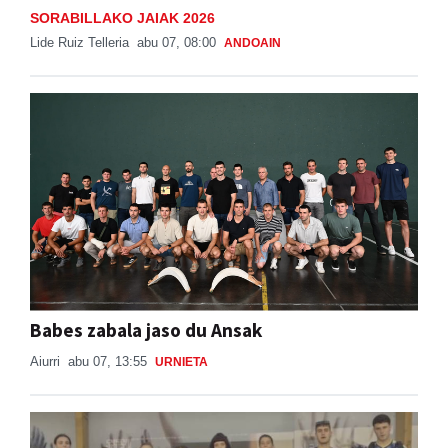
SORABILLAKO JAIAK 2026
Lide Ruiz Telleria
abu 07, 08:00
ANDOAIN
Babes zabala jaso du Ansak
Aiurri
abu 07, 13:55
URNIETA