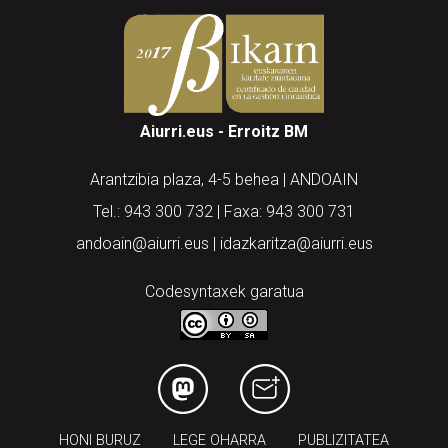
Aiurri.eus - Erroitz BM
Arantzibia plaza, 4-5 behea | ANDOAIN
Tel.: 943 300 732 | Faxa: 943 300 731
andoain@aiurri.eus | idazkaritza@aiurri.eus
Codesyntaxek garatua
HONI BURUZ
LEGE OHARRA
PUBLIZITATEA