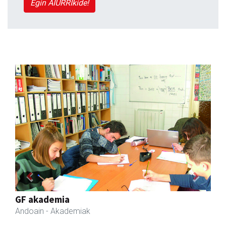
Egin AIURRIkide!
Previous
Next
Karrika auto konponketa
Andoain
- Auto konponketak